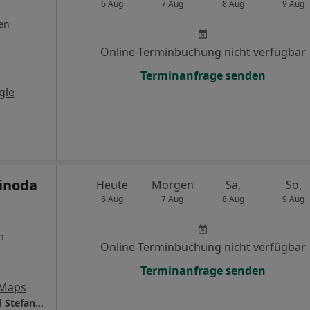
6 Aug
7 Aug
8 Aug
9 Aug
en
Online-Terminbuchung nicht verfügbar
Terminanfrage senden
gle
hinoda
Heute
Morgen
Sa,
So,
6 Aug
7 Aug
8 Aug
9 Aug
n
Online-Terminbuchung nicht verfügbar
Terminanfrage senden
 Maps
Gesundheitszentrum Dres. Klaus Göbels und Stefanie Göbels