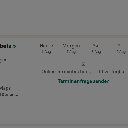
öbels
Heute
Morgen
Sa,
So,
6 Aug
7 Aug
8 Aug
9 Aug
gen
Online-Terminbuchung nicht verfügbar
Terminanfrage senden
 Maps
Gesundheitszentrum Dres. Klaus Göbels und Stefanie Göbels