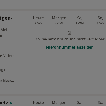
tgen-
Heute
Morgen
Sa,
So,
6 Aug
7 Aug
8 Aug
9 Aug
·
Mehr
en
Online-Terminbuchung nicht verfügbar
Telefonnummer anzeigen
Videosprechstunde 2
ogle
Praxis Dr.med. Detlef Meyer-Gies Facharzt für Neurologie und Psychiatrie
oetz
Heute
Morgen
Sa,
So,