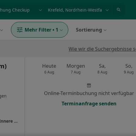
et, Erkrankung, Name
z.B. Berlin
Mehr Filter
•
1
Sortierung
Wie wir die Suchergebnisse s
om)
Heute
Morgen
Sa,
So,
6 Aug
7 Aug
8 Aug
9 Aug
Online-Terminbuchung nicht verfügbar
gen
Terminanfrage senden
Praxis Dr. med. Lorenzo Bruno Facharzt für Innere Medizin