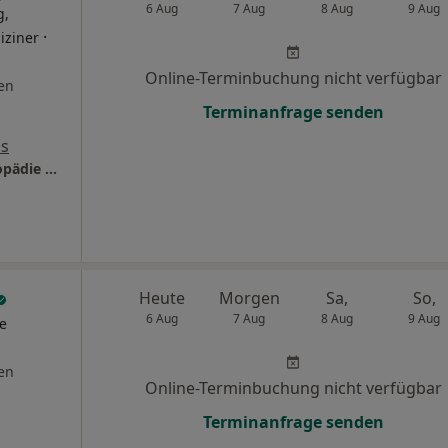
6 Aug
7 Aug
8 Aug
9 Aug
g,
·
iziner
Online-Terminbuchung nicht verfügbar
en
Terminanfrage senden
ps
Privatpraxis Nawid Ayubi Facharzt für Orthopädie und Unfallchirurgie
Heute
Morgen
Sa,
So,
6 Aug
7 Aug
8 Aug
9 Aug
he
en
Online-Terminbuchung nicht verfügbar
Terminanfrage senden