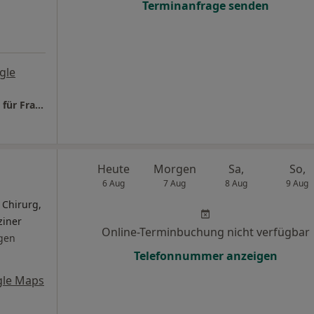
Terminanfrage senden
gle
Onlinepraxis Dr.med. Bernhard Ost Facharzt für Frauenheilkunde und Geburtshilfe
Heute
Morgen
Sa,
So,
6 Aug
7 Aug
8 Aug
9 Aug
 Chirurg,
ziner
Online-Terminbuchung nicht verfügbar
gen
Telefonnummer anzeigen
gle Maps