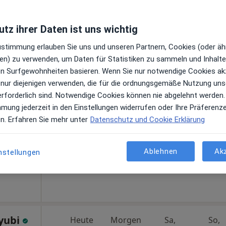
tz ihrer Daten ist uns wichtig
Heute
Morgen
Sa,
So,
Zustimmung erlauben Sie uns und unseren Partnern, Cookies (oder äh
6 Aug
7 Aug
8 Aug
9 Aug
)
en) zu verwenden, um Daten für Statistiken zu sammeln und Inhalte 
gen
ren Surfgewohnheiten basieren. Wenn Sie nur notwendige Cookies ak
 nur diejenigen verwenden, die für die ordnungsgemäße Nutzung uns
Online-Terminbuchung nicht verfügbar
erforderlich sind. Notwendige Cookies können nie abgelehnt werden.
Terminanfrage senden
mmung jederzeit in den Einstellungen widerrufen oder Ihre Präferenz
en. Erfahren Sie mehr unter
Datenschutz und Cookie Erklärung
aps
Ablehnen
Ak
nstellungen
Praxis Kawtar El Abbadi Fachärztin für Frauenheilkunde und Geburtshilfe
yubi
Heute
Morgen
Sa,
So,