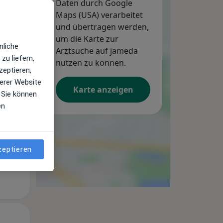
Daten durch Google
Maps (USA) verarbeitet
und übertragen werden,
um die Karte zur
Mo,
Di,
Mi,
nliche
10 Aug
Arztsuche auf jameda
11 Aug
12 Aug
zu liefern,
nutzen zu können.
zeptieren,
erer Website
Karte anzeigen
 Sie können
en
zeptieren
Mo,
Di,
Mi,