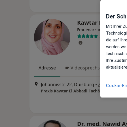
Der Schu
Kawtar El Abbadi
Mit Ihrer 
Frauenärztin (Gynäkologin
Technologi
346 Bewertun
die auf Ih
werden wir
technisch 
Ihre Zusti
Adresse
Videosprechstunde
aktualisier
Johannisstr. 22, Duisburg
•
Zu Google M
Cookie-Ei
Dr. med. Nawid A