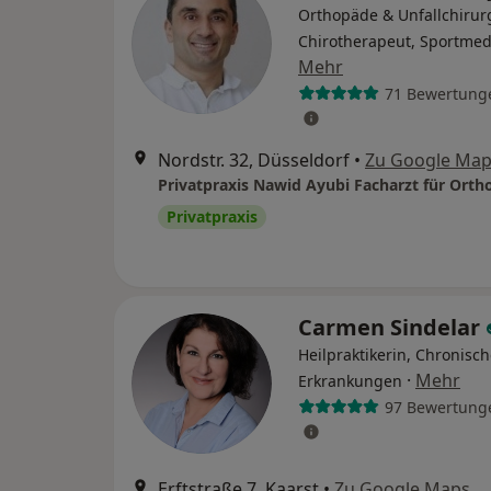
Orthopäde & Unfallchirur
Chirotherapeut, Sportmed
Mehr
71 Bewertung
Nordstr. 32, Düsseldorf
•
Zu Google Ma
Privatpraxis
Carmen Sindelar
Heilpraktikerin, Chronisc
·
Mehr
Erkrankungen
97 Bewertung
Erftstraße 7, Kaarst
•
Zu Google Maps