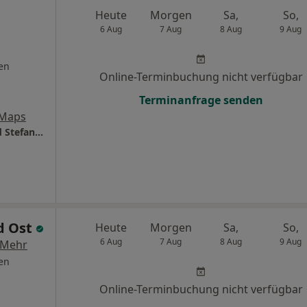
Heute
Morgen
Sa,
So,
6 Aug
7 Aug
8 Aug
9 Aug
en
Online-Terminbuchung nicht verfügbar
Terminanfrage senden
 Maps
Gesundheitszentrum Dres. Klaus Göbels und Stefanie Göbels
d Ost
Heute
Morgen
Sa,
So,
6 Aug
7 Aug
8 Aug
9 Aug
Mehr
en
Online-Terminbuchung nicht verfügbar