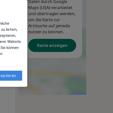
Daten durch Google
Maps (USA) verarbeitet
und übertragen werden,
um die Karte zur
nliche
Arztsuche auf jameda
zu liefern,
nutzen zu können.
zeptieren,
erer Website
Karte anzeigen
 Sie können
en
Mi,
Do,
Fr,
12 Aug
13 Aug
14 Aug
zeptieren