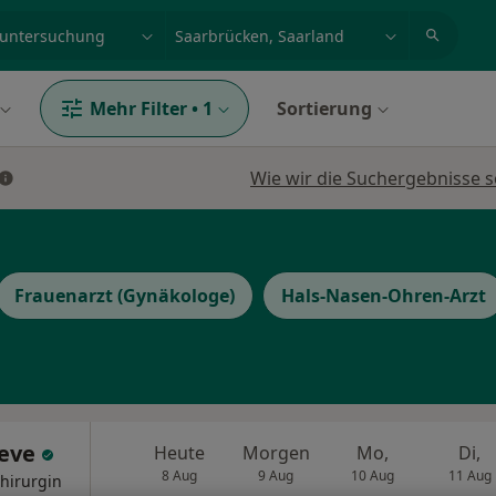
et, Erkrankung, Name
z.B. Berlin
Mehr Filter
•
1
Sortierung
Wie wir die Suchergebnisse s
Frauenarzt (Gynäkologe)
Hals-Nasen-Ohren-Arzt
aeve
Heute
Morgen
Mo,
Di,
8 Aug
9 Aug
10 Aug
11 Aug
Chirurgin