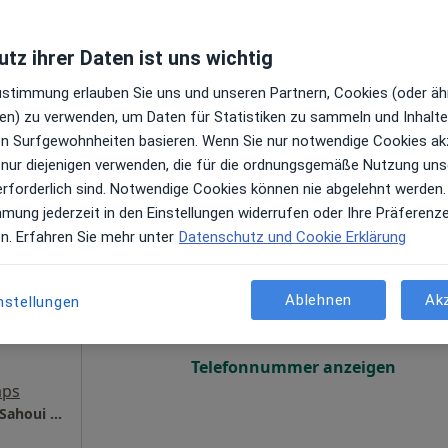
en
Online-Terminbuchung nicht verfügbar
tz ihrer Daten ist uns wichtig
Telefonnummer anzeigen
Zustimmung erlauben Sie uns und unseren Partnern, Cookies (oder äh
e Maps
en) zu verwenden, um Daten für Statistiken zu sammeln und Inhalte 
BELSTETICA Privatklinik Mirko Matthias Fuchs Facharzt für Plastische- und Ästhetische Chirurgie
ren Surfgewohnheiten basieren. Wenn Sie nur notwendige Cookies ak
 nur diejenigen verwenden, die für die ordnungsgemäße Nutzung uns
erforderlich sind. Notwendige Cookies können nie abgelehnt werden.
mmung jederzeit in den Einstellungen widerrufen oder Ihre Präferenz
en. Erfahren Sie mehr unter
Datenschutz und Cookie Erklärung
ahoui
Heute
Morgen
Mo,
Di,
8 Aug
9 Aug
10 Aug
11 Aug
n
Ablehnen
Ak
nstellungen
Online-Terminbuchung nicht verfügbar
Telefonnummer anzeigen
aps
Zahnarztpraxis am Landtag Dr. Haytham Al Sahoui Zahnarzt