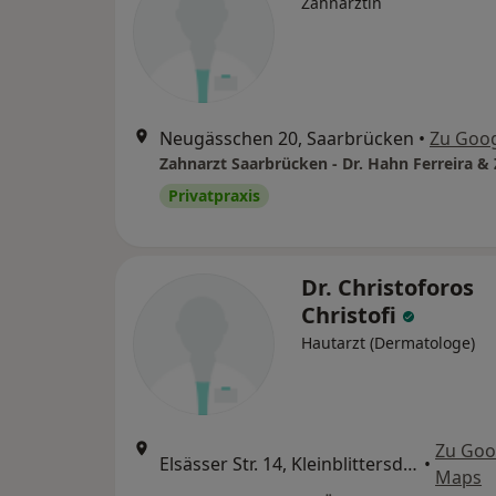
Zahnärztin
Neugässchen 20, Saarbrücken
•
Zu Goo
Zahnarzt Saarbrücken - Dr. Hahn Ferreira &
Privatpraxis
Dr. Christoforos
Christofi
Hautarzt (Dermatologe)
Zu Goo
Elsässer Str. 14, Kleinblittersdorf
•
Maps