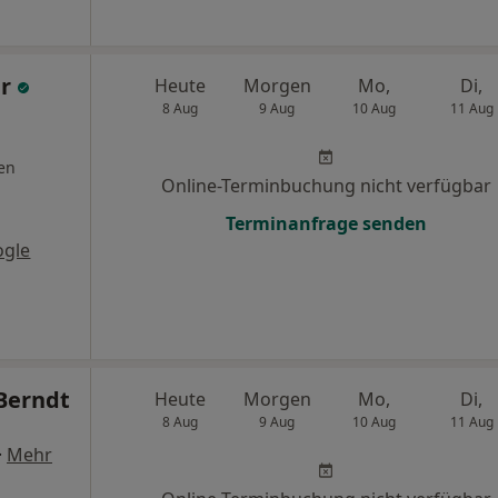
er
Heute
Morgen
Mo,
Di,
8 Aug
9 Aug
10 Aug
11 Aug
en
Online-Terminbuchung nicht verfügbar
Terminanfrage senden
ogle
 Berndt
Heute
Morgen
Mo,
Di,
8 Aug
9 Aug
10 Aug
11 Aug
·
Mehr