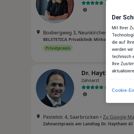
22 Bewertung
Der Schu
Mit Ihrer 
Boxbergweg 3, Neunkirchen
•
Zu Googl
Technologi
die auf Ih
Privatpraxis
werden wir
technisch 
Ihre Zusti
aktualisier
Dr. Haytham Al S
Zahnarzt
6 Bewertunge
Cookie-Ei
Pestelstr. 4, Saarbrücken
•
Zu Google M