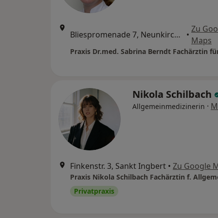
Zu Goo
Bliespromenade 7, Neunkirchen
•
Maps
Nikola Schilbach
·
M
Allgemeinmedizinerin
Finkenstr. 3, Sankt Ingbert
•
Zu Google 
Privatpraxis