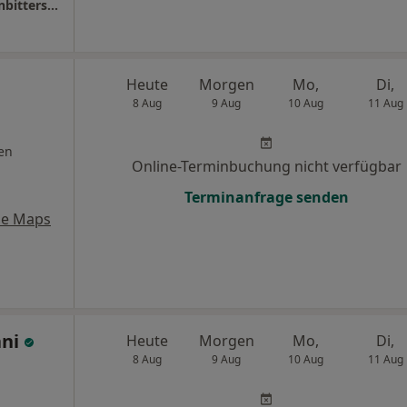
MVZ Dermatologie & Ästhetik Standort Kleinbittersdorf
Heute
Morgen
Mo,
Di,
8 Aug
9 Aug
10 Aug
11 Aug
en
Online-Terminbuchung nicht verfügbar
Terminanfrage senden
le Maps
ani
Heute
Morgen
Mo,
Di,
8 Aug
9 Aug
10 Aug
11 Aug