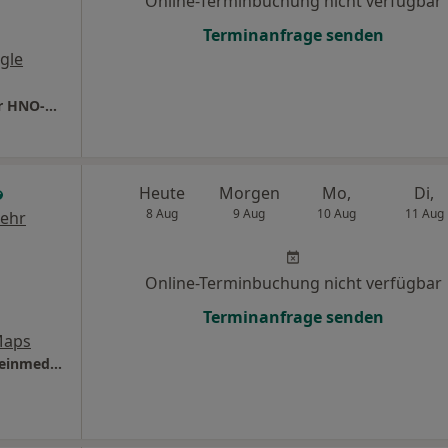
Online-Terminbuchung nicht verfügbar
Terminanfrage senden
gle
Praxis Dr.med. Sabrina Berndt Fachärztin für HNO-Heilkunde
Heute
Morgen
Mo,
Di,
8 Aug
9 Aug
10 Aug
11 Aug
ehr
Online-Terminbuchung nicht verfügbar
Terminanfrage senden
Maps
Praxis Nikola Schilbach Fachärztin f. Allgemeinmedizin