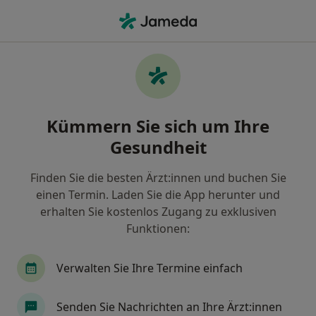
Ha
Zahnersatz (Beratung) • Emden, Niedersachsen
Filter & Sortierung
• 1
Zu Google Map
Zahnersatz (Beratung), Emden
Kümmern Sie sich um Ihre
Wie wir die Suchergebnisse sortieren
Gesundheit
Finden Sie die besten Ärzt:innen und buchen Sie
Welche Terminart möchten Sie buchen?
einen Termin. Laden Sie die App herunter und
Implantologie
Zahnersatz (Beratung)
Zah
erhalten Sie kostenlos Zugang zu exklusiven
Funktionen:
Verwalten Sie Ihre Termine einfach
Senden Sie Nachrichten an Ihre Ärzt:innen