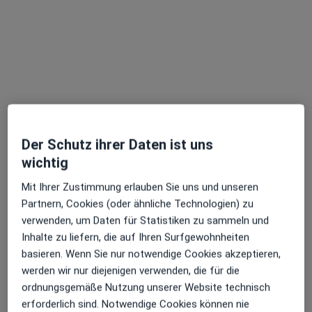
Anas Aryan
Zahnarzt
20 Bewertungen
Marktstr. 4, Südbrookmerland
•
Zu Google Maps
Zahnarztpraxis Mundwerk Eddin Altawil & Anas Aryan
Der Schutz ihrer Daten ist uns
Privatpraxis
wichtig
Dieser Arzt bzw. diese Ärztin bietet keine Online-Terminbuchung an diesem Standort an.
Mit Ihrer Zustimmung erlauben Sie uns und unseren
Partnern, Cookies (oder ähnliche Technologien) zu
Terminanfrage senden
verwenden, um Daten für Statistiken zu sammeln und
Inhalte zu liefern, die auf Ihren Surfgewohnheiten
basieren. Wenn Sie nur notwendige Cookies akzeptieren,
werden wir nur diejenigen verwenden, die für die
ordnungsgemäße Nutzung unserer Website technisch
erforderlich sind. Notwendige Cookies können nie