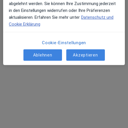
abgelehnt werden. Sie können Ihre Zustimmung jederzeit
in den Einstellungen widerrufen oder Ihre Präferenzen
aktualisieren. Erfahren Sie mehr unter
Datenschutz und
Zahnarztpraxis Mundwerk Eddin Altawil
Cookie Erklärung
& Anas Aryan
Praxis
Zahnarzt
Cookie-Einstellungen
59 Bewertungen
Ablehnen
Akzeptieren
Marktstr. 4, Südbrookmerland
•
Zu Google Maps
Zahnarztpraxis Mundwerk Eddin Altawil & Anas Aryan
Privatpraxis
Implantologie
Kein Preis angegeben
Implantat (Beratung)
Kein Preis angegeben
Keine Online-Terminbuchung über jameda verfügbar
Profil anzeigen