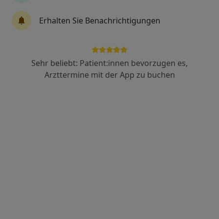
Erhalten Sie Benachrichtigungen
Eddin Altawil
Zahnarzt
46 Bewertungen
Sehr beliebt: Patient:innen bevorzugen es,
Arzttermine mit der App zu buchen
Marktstr. 4, Südbrookmerland
•
Zu Google Maps
Zahnarztpraxis Mundwerk Eddin Altawil & Anas Aryan
Dieser Arzt bzw. diese Ärztin bietet keine Online-Terminbuchung an diesem Standort an.
Terminanfrage senden