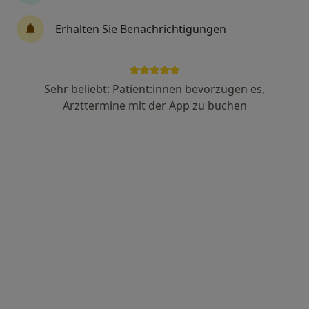
Erhalten Sie Benachrichtigungen
Dr. med. dent. Susanne Axmann
·
Mehr
Zahnärztin
63 Bewertungen
Sehr beliebt: Patient:innen bevorzugen es,
Arzttermine mit der App zu buchen
Zu Google
Prinzregentenstr. 39, Ludwigshafen
•
Maps
Zahnarzt Ludwigshafen - Zahnärztin Dr. Susanne Axmann
Dieser Arzt bzw. diese Ärztin bietet keine Online-Terminbuchung an diesem Standort an.
Terminanfrage senden