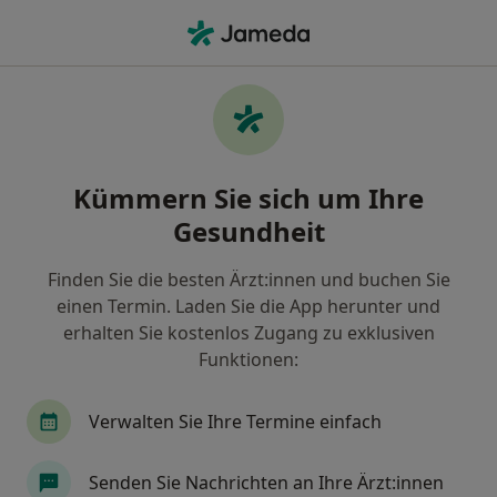
Ha
Zahnersatz (Beratung) • Mannheim, Baden-Württemberg
Filter & Sortierung
• 1
Zu Google Map
Zahnersatz (Beratung), Mannheim
Kümmern Sie sich um Ihre
Wie wir die Suchergebnisse sortieren
Gesundheit
Finden Sie die besten Ärzt:innen und buchen Sie
Welche Terminart möchten Sie buchen?
einen Termin. Laden Sie die App herunter und
Implantologie
Zahnersatz (Beratung)
Zah
erhalten Sie kostenlos Zugang zu exklusiven
Funktionen:
Verwalten Sie Ihre Termine einfach
Senden Sie Nachrichten an Ihre Ärzt:innen