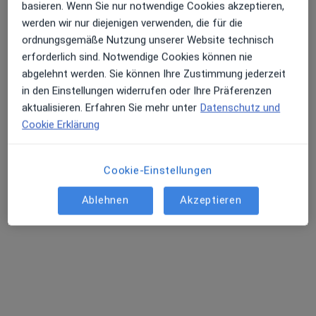
basieren. Wenn Sie nur notwendige Cookies akzeptieren,
werden wir nur diejenigen verwenden, die für die
ordnungsgemäße Nutzung unserer Website technisch
erforderlich sind. Notwendige Cookies können nie
abgelehnt werden. Sie können Ihre Zustimmung jederzeit
in den Einstellungen widerrufen oder Ihre Präferenzen
Dr. med. dent. Tim Theil
aktualisieren. Erfahren Sie mehr unter
Datenschutz und
Zahnarzt
Cookie Erklärung
65 Bewertungen
Cookie-Einstellungen
Friedrichstr. 49, Mannheim
•
Zu Google Maps
Zahn+ Die Zahnarztpraxis Dres. Frank Lämmler Tim Theil und Sebastian Herbold
Ablehnen
Akzeptieren
Dieser Arzt bzw. diese Ärztin bietet keine Online-Terminbuchung an diesem Standort an.
Terminanfrage senden