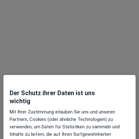
Dr. med. dent. Thomas Kuntz
·
Mehr
Zahnarzt
144 Bewertungen
Q 7 ,15, Mannheim
•
Zu Google Maps
Praxis Dr. Thomas Kuntz Zahnarzt
Der Schutz ihrer Daten ist uns
Dieser Arzt bzw. diese Ärztin bietet keine Online-Terminbuchung an diesem Standort an.
wichtig
Terminanfrage senden
Mit Ihrer Zustimmung erlauben Sie uns und unseren
Partnern, Cookies (oder ähnliche Technologien) zu
verwenden, um Daten für Statistiken zu sammeln und
Inhalte zu liefern, die auf Ihren Surfgewohnheiten