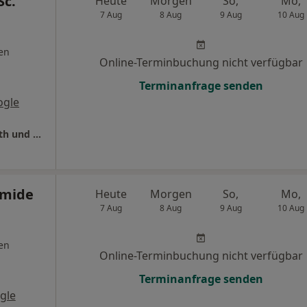
Sc.
Heute
Morgen
So,
Mo,
7 Aug
8 Aug
9 Aug
10 Aug
en
Online-Terminbuchung nicht verfügbar
Terminanfrage senden
ogle
Wirth Zahnärzte Dr.med.dent. Johannes Wirth und Kollegen
amide
Heute
Morgen
So,
Mo,
7 Aug
8 Aug
9 Aug
10 Aug
en
Online-Terminbuchung nicht verfügbar
Terminanfrage senden
gle