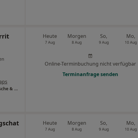
rrit
Heute
Morgen
So,
Mo,
7 Aug
8 Aug
9 Aug
10 Aug
en
Online-Terminbuchung nicht verfügbar
Terminanfrage senden
aps
Zahnärztliche Gemeinschaftspraxis Dr. Wünsche & Wünsche
gschat
Heute
Morgen
So,
Mo,
7 Aug
8 Aug
9 Aug
10 Aug