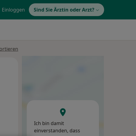
Einloggen
Sind Sie Ärztin oder Arzt?
ortieren
Di,
Mi,
Do,
11 Aug
12 Aug
13 Aug
Ich bin damit
einverstanden, dass