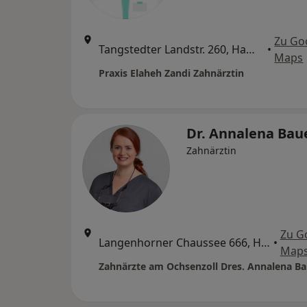
Zu Go
Tangstedter Landstr. 260, Hamburg
•
Maps
Praxis Elaheh Zandi Zahnärztin
Dr. Annalena Bau
Zahnärztin
Zu G
Langenhorner Chaussee 666, Hamburg
•
Map