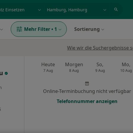
et, Erkrankung, Name
z.B. Berlin
Mehr Filter
•
1
Sortierung
Wie wir die Suchergebnisse s
Heute
Morgen
So,
Mo,
7 Aug
8 Aug
9 Aug
10 Aug
au
n
Online-Terminbuchung nicht verfügbar
Telefonnummer anzeigen
s