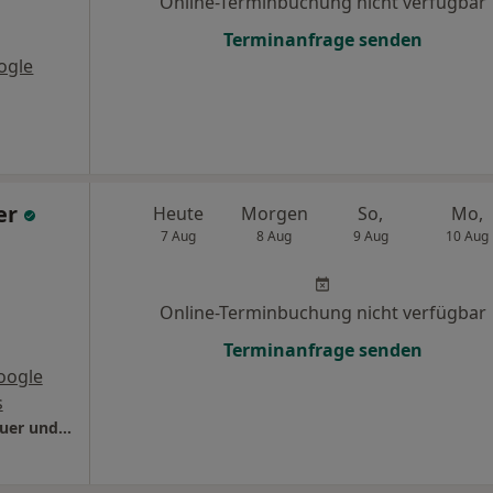
Online-Terminbuchung nicht verfügbar
Terminanfrage senden
ogle
er
Heute
Morgen
So,
Mo,
7 Aug
8 Aug
9 Aug
10 Aug
Online-Terminbuchung nicht verfügbar
Terminanfrage senden
oogle
s
Zahnärzte am Ochsenzoll Dres. Annalena Bauer und Friederike Mengelkamp