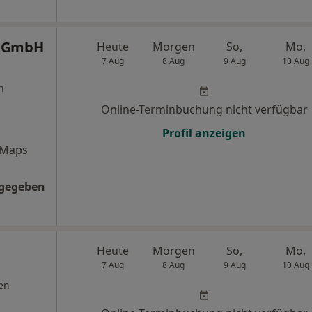
Z GmbH
Heute
Morgen
So,
Mo,
7 Aug
8 Aug
9 Aug
10 Aug
n
Online-Terminbuchung nicht verfügbar
Profil anzeigen
 Maps
ngegeben
Heute
Morgen
So,
Mo,
7 Aug
8 Aug
9 Aug
10 Aug
en