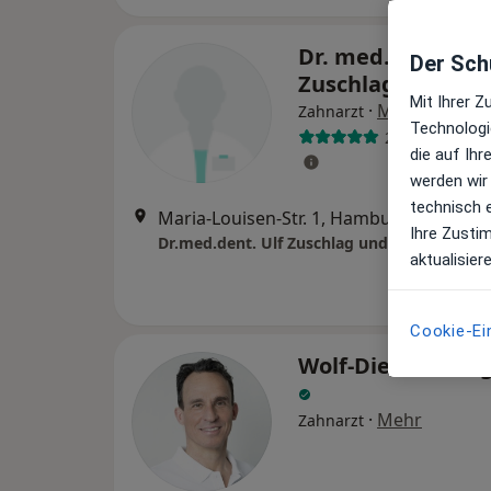
Dr. med. dent. Ulf
Der Schu
Zuschlag
Mit Ihrer 
·
Mehr
Zahnarzt
Technologi
25 Bewertung
die auf Ih
werden wir
technisch 
Maria-Louisen-Str. 1, Hamburg
•
Zu Goo
Ihre Zusti
Dr.med.dent. Ulf Zuschlag und Hendrik Bru
aktualisier
Cookie-Ei
Wolf-Dieter Preu
·
Mehr
Zahnarzt