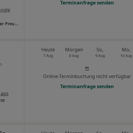
Terminanfrage senden
ogle
Zahnarztpraxis rb17 Dr. Katarina + Wolf Dieter Preugschat
Heute
Morgen
So,
Mo,
7 Aug
8 Aug
9 Aug
10 Aug
n
Online-Terminbuchung nicht verfügbar
Terminanfrage senden
Maps
rzt