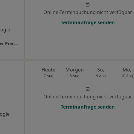
Online-Terminbuchung nicht verfügbar
Terminanfrage senden
ogle
Zahnarztpraxis rb17 Dr. Katarina + Wolf Dieter Preugschat
Heute
Morgen
So,
Mo,
7 Aug
8 Aug
9 Aug
10 Aug
Online-Terminbuchung nicht verfügbar
Terminanfrage senden
ogle