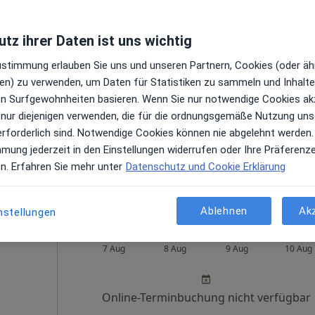
Heute
Morgen
So,
Mo,
tz ihrer Daten ist uns wichtig
7 Aug
8 Aug
9 Aug
10 Aug
Zustimmung erlauben Sie uns und unseren Partnern, Cookies (oder äh
en) zu verwenden, um Daten für Statistiken zu sammeln und Inhalte 
en
Online-Terminbuchung nicht verfügbar
ren Surfgewohnheiten basieren. Wenn Sie nur notwendige Cookies ak
 nur diejenigen verwenden, die für die ordnungsgemäße Nutzung uns
Terminanfrage senden
erforderlich sind. Notwendige Cookies können nie abgelehnt werden.
gle Maps
mmung jederzeit in den Einstellungen widerrufen oder Ihre Präferenz
ns
en. Erfahren Sie mehr unter
Datenschutz und Cookie Erklärung
Ablehnen
Ak
nstellungen
gschat
Heute
Morgen
So,
Mo,
7 Aug
8 Aug
9 Aug
10 Aug
Online-Terminbuchung nicht verfügbar