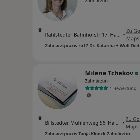
Zahnärztin
Zu Go
Rahlstedter Bahnhofstr 17, Hamburg
•
Maps
Milena Tchekov
Zahnärztin
1 Bewertung
Zu Go
Billstedter Mühlenweg 56, Hamburg
•
Maps
Zahnarztpraxis Tanja Kloock Zahnärztin