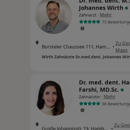
Dr. med. dent. M.
Johannes Wirth
·
Mehr
Zahnarzt
73 Bewertung
Zu Go
Borsteler Chaussee 111, Hamburg
•
Maps
Dr. med. dent. H
Farshi, MD.Sc.
·
Mehr
Zahnärztin
38 Bewertung
Zu Goo
Große Johannisstr. 19, Hamburg
•