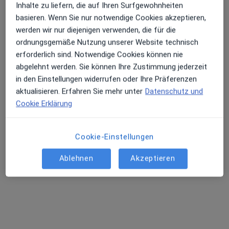
Inhalte zu liefern, die auf Ihren Surfgewohnheiten
basieren. Wenn Sie nur notwendige Cookies akzeptieren,
Benittstr. 22, Hamburg
•
Zu Google Maps
werden wir nur diejenigen verwenden, die für die
Praxis der Zahnheilkunde
ordnungsgemäße Nutzung unserer Website technisch
Dieser Arzt bzw. diese Ärztin bietet keine Online-Terminbuchung an diesem Standort an.
erforderlich sind. Notwendige Cookies können nie
abgelehnt werden. Sie können Ihre Zustimmung jederzeit
Terminanfrage senden
in den Einstellungen widerrufen oder Ihre Präferenzen
aktualisieren. Erfahren Sie mehr unter
Datenschutz und
Cookie Erklärung
Cookie-Einstellungen
Ablehnen
Akzeptieren
Veronica Höppner-Rohder
·
Mehr
Zahnärztin
186 Bewertungen