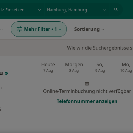
et, Erkrankung, Name
z.B. Berlin
Mehr Filter
•
1
Sortierung
Wie wir die Suchergebnisse s
Heute
Morgen
So,
Mo,
7 Aug
8 Aug
9 Aug
10 Aug
au
n
Online-Terminbuchung nicht verfügbar
Telefonnummer anzeigen
s