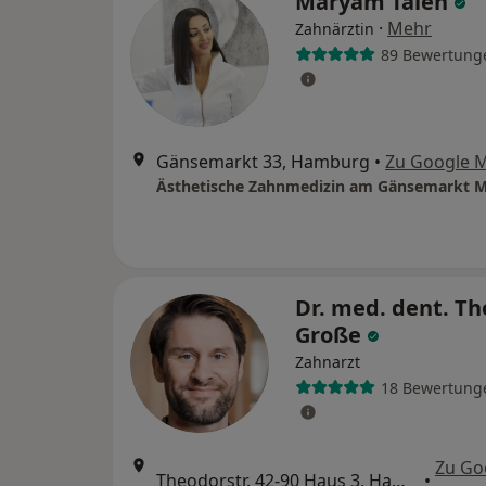
Maryam Taleh
·
Mehr
Zahnärztin
89 Bewertung
Gänsemarkt 33, Hamburg
•
Zu Google 
Dr. med. dent. T
Große
Zahnarzt
18 Bewertung
Zu Go
Theodorstr. 42-90 Haus 3, Hamburg
•