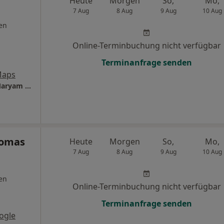
Heute
Morgen
So,
Mo,
7 Aug
8 Aug
9 Aug
10 Aug
en
Online-Terminbuchung nicht verfügbar
Terminanfrage senden
Maps
Ästhetische Zahnmedizin am Gänsemarkt Maryam Taleh
homas
Heute
Morgen
So,
Mo,
7 Aug
8 Aug
9 Aug
10 Aug
en
Online-Terminbuchung nicht verfügbar
Terminanfrage senden
ogle