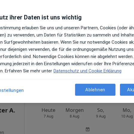
ztl.
Heute
Morgen
So,
Mo,
tz ihrer Daten ist uns wichtig
axis
7 Aug
8 Aug
9 Aug
10 Aug
Zustimmung erlauben Sie uns und unseren Partnern, Cookies (oder äh
en) zu verwenden, um Daten für Statistiken zu sammeln und Inhalte 
en
Online-Terminbuchung nicht verfügbar
ren Surfgewohnheiten basieren. Wenn Sie nur notwendige Cookies ak
 nur diejenigen verwenden, die für die ordnungsgemäße Nutzung uns
Profil anzeigen
erforderlich sind. Notwendige Cookies können nie abgelehnt werden.
ogle
mmung jederzeit in den Einstellungen widerrufen oder Ihre Präferenz
en. Erfahren Sie mehr unter
Datenschutz und Cookie Erklärung
ngegeben
Ablehnen
Ak
nstellungen
ter A.
Heute
Morgen
So,
Mo,
7 Aug
8 Aug
9 Aug
10 Aug
en