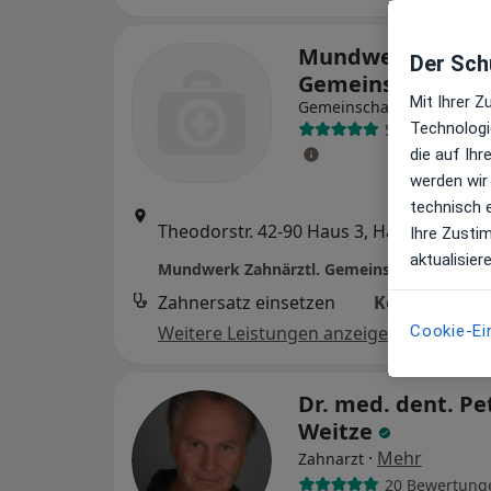
Mundwerk Zahnär
Der Schu
Gemeinschaftspr
Mit Ihrer 
Gemeinschaftspraxis
Technologi
53 Bewertung
die auf Ih
werden wir
technisch 
Zu Go
Theodorstr. 42-90 Haus 3, Hamburg
•
Ihre Zusti
Maps
aktualisier
Mundwerk Zahnärztl. Gemeinschaftspraxis
Zahnersatz einsetzen
Kein Preis a
Weitere Leistungen anzeigen
Cookie-Ei
Dr. med. dent. Pe
Weitze
·
Mehr
Zahnarzt
20 Bewertung