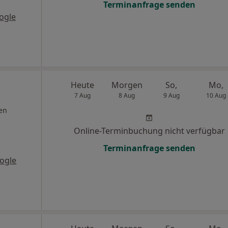
Terminanfrage senden
ogle
Heute
Morgen
So,
Mo,
7 Aug
8 Aug
9 Aug
10 Aug
en
Online-Terminbuchung nicht verfügbar
Terminanfrage senden
ogle