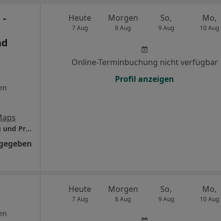
 -
Heute
Morgen
So,
Mo,
7 Aug
8 Aug
9 Aug
10 Aug
nd
Online-Terminbuchung nicht verfügbar
Profil anzeigen
en
Maps
Dental Protection - Praxis für Zahnreinigung und Prophylaxe
ngegeben
Heute
Morgen
So,
Mo,
7 Aug
8 Aug
9 Aug
10 Aug
en