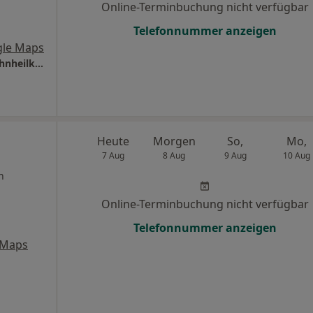
Online-Terminbuchung nicht verfügbar
Telefonnummer anzeigen
gle Maps
Praxis für Implantologie und ästhetische Zahnheilkunde Dr. Weitze & Partner
Heute
Morgen
So,
Mo,
7 Aug
8 Aug
9 Aug
10 Aug
n
Online-Terminbuchung nicht verfügbar
Telefonnummer anzeigen
 Maps