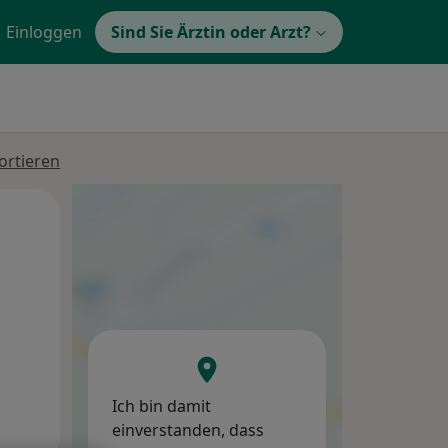
Einloggen
Sind Sie Ärztin oder Arzt?
ortieren
Di,
Mi,
Do,
11 Aug
12 Aug
13 Aug
Ich bin damit
einverstanden, dass