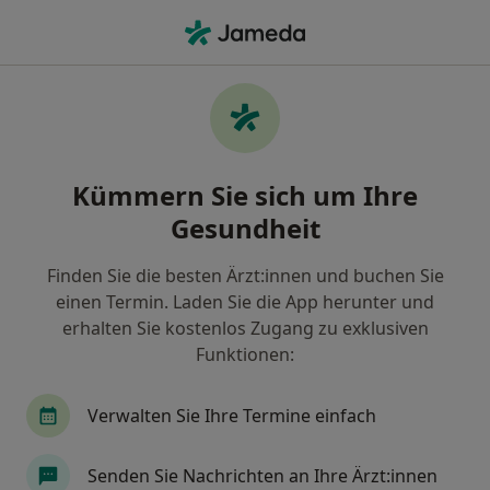
Ha
Zahnersatz Einsetzen • Hamburg, Hamburg
Filter & Sortierung
• 1
Zu Google Map
Zahnersatz einsetzen, Hamburg
Kümmern Sie sich um Ihre
Wie wir die Suchergebnisse sortieren
Gesundheit
Finden Sie die besten Ärzt:innen und buchen Sie
einen Termin. Laden Sie die App herunter und
erhalten Sie kostenlos Zugang zu exklusiven
Funktionen:
Verwalten Sie Ihre Termine einfach
Anzeige
Thomas Quitschau
Senden Sie Nachrichten an Ihre Ärzt:innen