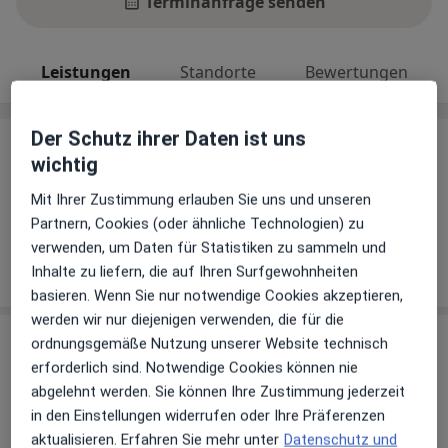
Terminanfrage senden
Leistungen
Standorte
Bewertungen
Der Schutz ihrer Daten ist uns
Leistungen
wichtig
Keine Informationen über Leistungen und Kosten
Mit Ihrer Zustimmung erlauben Sie uns und unseren
Auf diesem Profil wurden noch keine Informationen
Partnern, Cookies (oder ähnliche Technologien) zu
über Leistungen hinzugefügt.
verwenden, um Daten für Statistiken zu sammeln und
Inhalte zu liefern, die auf Ihren Surfgewohnheiten
basieren. Wenn Sie nur notwendige Cookies akzeptieren,
werden wir nur diejenigen verwenden, die für die
ordnungsgemäße Nutzung unserer Website technisch
Sind Sie Madeleine Hein?
Arzt-Info
erforderlich sind. Notwendige Cookies können nie
abgelehnt werden. Sie können Ihre Zustimmung jederzeit
in den Einstellungen widerrufen oder Ihre Präferenzen
Hinterlegen Sie kostenlos ein Portraitbild, Ihre
aktualisieren. Erfahren Sie mehr unter
Datenschutz und
Sprechzeiten und Leistungen. Dadurch werden Sie