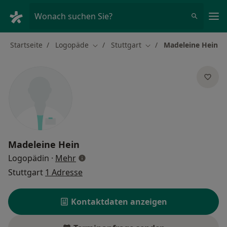
Ha
Wonach suchen Sie?
Startseite
Logopäde
Stuttgart
Madeleine Hein
Stadt ändern
Stadt ändern
Madeleine Hein
über Spezialisierungen
Logopädin
·
Mehr
Stuttgart
1 Adresse
Kontaktdaten anzeigen