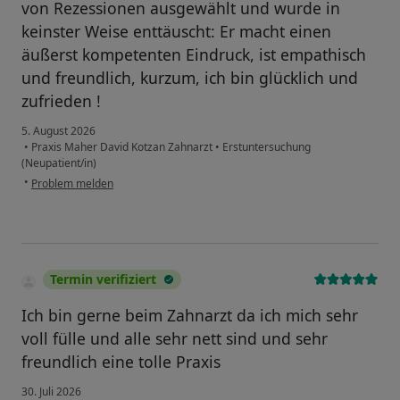
von Rezessionen ausgewählt und wurde in
den betroffenen Zahn anschließend in lokaler
keinster Weise enttäuscht: Er macht einen
Betäubung ambulant in unserer Praxis.
äußerst kompetenten Eindruck, ist empathisch
Ästhetische Zahnheilkunde – für Ihr schönstes Lächeln
und freundlich, kurzum, ich bin glücklich und
Gesunde, schöne Zähne gelten als Ausdruck von
zufrieden !
Vitalität und Offenheit, lassen Sie sympathisch wirken
5. August 2026
und tragen damit entscheidend zur Attraktivität eines
•
Praxis Maher David Kotzan Zahnarzt
•
Erstuntersuchung
Menschen bei. Daher kommt neben der funktionalen
(Neupatient/in)
auch der ästhetischen Zahnheilkunde ein hoher
•
Problem melden
Stellwert in unserer Praxis in Krefeld Fischeln zu. Diese
kommt dann zum Einsatz, wenn sich die Zähne durch
den Genuss von Kaffee, Tee oder Nikotin oder durch
die natürlichen Alterungsprozesse verfärbt haben.
Termin verifiziert
Auch bei Karies oder äußeren Einwirkungen wie
Unfällen, Knirschen, Reiben oder Pressen der Zähne
Ich bin gerne beim Zahnarzt da ich mich sehr
wird die ästhetische Zahnheilkunde angewandt.
voll fülle und alle sehr nett sind und sehr
freundlich eine tolle Praxis
Professionelle Zahnreinigung – für eine gesunde Basis
30. Juli 2026
Eine professionelle Zahnreinigung (PZR) sollte Teil