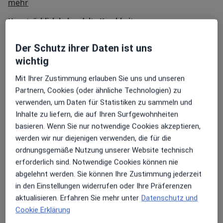
Über mich
Ihr Zahnarzt Maher David Kotzan
mehr
Füllungstherapie – funktional und ästhetisch
In unserer Zahnarztpraxis versorgen wir Schäden der
Hauptsächlich behandelte Krankheiten
Zähne, die beispielsweise durch Karies verursacht
Parodontitis
Karies
Zahnschmerzen
wurden. Gerne verwenden wir dabei
Der Schutz ihrer Daten ist uns
a11y_sr_more_disea
Zähneknirschen
Schnarchen
+5
Kompositfüllungen, denn Komposit ist die aktuellste
wichtig
Weiterentwicklung der Kunststofffüllung. Komposit ist
Patienten, die ich behandle
mit einer speziellen Mischung aus keramischen
Mit Ihrer Zustimmung erlauben Sie uns und unseren
Erwachsene
Füllkörpern angereichert und kann dadurch auch in
Partnern, Cookies (oder ähnliche Technologien) zu
Kinder
kaudrucktragenden Bereichen eingesetzt werden.
verwenden, um Daten für Statistiken zu sammeln und
Kompositfüllungen gehen einen sicheren Haftverbund
Inhalte zu liefern, die auf Ihren Surfgewohnheiten
Konsultationsformate
mit dem Zahn ein – das erhöht die Lebensdauer
basieren. Wenn Sie nur notwendige Cookies akzeptieren,
Persönlich
Standorte anzeigen (1)
deutlich, da Übergänge verhindert werden, an denen
werden wir nur diejenigen verwenden, die für die
sich erneut Karies bilden kann. Zudem ist Komposit
ordnungsgemäße Nutzung unserer Website technisch
Fotos und Videos
ästhetisch ansprechend, da es an die natürliche
erforderlich sind. Notwendige Cookies können nie
Zahnfarbe angepasst werden kann.
abgelehnt werden. Sie können Ihre Zustimmung jederzeit
in den Einstellungen widerrufen oder Ihre Präferenzen
Endodontie – Wurzelkanalbehandlung
aktualisieren. Erfahren Sie mehr unter
Datenschutz und
Ziel der Endodontie ist es, die eigenen Zähne zu
Cookie Erklärung
erhalten. Eine unbehandelte Karies frisst sich in den