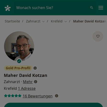
Ha
Wonach suchen Sie?
Startseite
Zahnarzt
Krefeld
Maher David Kotzan
Stadt ändern
Stadt ändern
Gold Pro-Profil
Maher David Kotzan
über Spezialisierungen
Zahnarzt
·
Mehr
Krefeld
1 Adresse
16 Bewertungen