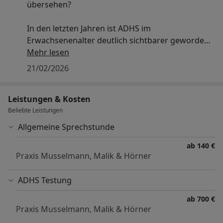
übersehen?
In den letzten Jahren ist ADHS im
Erwachsenenalter deutlich sichtbarer geworden.
Erfahrungsberichte in sozialen Medien führen
Mehr lesen
teilweise zu der Frage, ob es sich um eine Mode-
21/02/2026
Diagnose handelt.
Leistungen & Kosten
Wissenschaftlich spricht jedoch vieles für eine
Beliebte Leistungen
langjährige Untererkennung. Internationale
Studien gehen bei Erwachsenen von einer
Allgemeine Sprechstunde
Prävalenz von etwa zwei bis drei Prozent aus. In
ab 140 €
Versorgungsdaten werden deutlich niedrigere
Praxis Musselmann, Malik & Hörner
Diagnoseraten dokumentiert. Dies deutet darauf
hin, dass ein Teil der Betroffenen bislang nicht
ADHS Testung
erfasst wird.
ab 700 €
Wichtig ist die differenzierte Einordnung.
Praxis Musselmann, Malik & Hörner
Konzentrationsprobleme, Erschöpfung oder