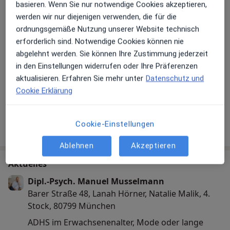
basieren. Wenn Sie nur notwendige Cookies akzeptieren,
werden wir nur diejenigen verwenden, die für die
ordnungsgemäße Nutzung unserer Website technisch
erforderlich sind. Notwendige Cookies können nie
abgelehnt werden. Sie können Ihre Zustimmung jederzeit
in den Einstellungen widerrufen oder Ihre Präferenzen
aktualisieren. Erfahren Sie mehr unter
Datenschutz und
Cookie Erklärung
Galerie ansehen (4)
Mehr Details anzeigen
Cookie-Einstellungen
über Erfahrungen
Ablehnen
Akzeptieren
Aktuelles
Dipl.-Psych. Manuel Musselmann
Barer Straße 48, Lanah Hörner, Natalie Malik, 4.
Stock, 80799 München
ADHS im Erwachsenenalter, Mode oder lange