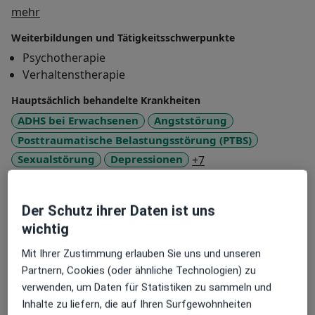
Über mich
mehr
Weiterbildungen und Tätigkeitsschwerpunkte
Psychotherapie
Verhaltenstherapie
Hauptsächlich behandelte Krankheiten
ADHS bei Erwachsenen
Angststörung
Posttraumatische Belastungsstörung (PTBS)
a11y_sr_more_disea
Sexualstörung
Depressionen
+7
Patienten, die ich behandle
Der Schutz ihrer Daten ist uns
Erwachsene
wichtig
Konsultationsformate
Mit Ihrer Zustimmung erlauben Sie uns und unseren
Persönlich
Standorte anzeigen (1)
Partnern, Cookies (oder ähnliche Technologien) zu
Video-Konsultation
Online-Kalender anzeigen
verwenden, um Daten für Statistiken zu sammeln und
Inhalte zu liefern, die auf Ihren Surfgewohnheiten
Fotos und Videos