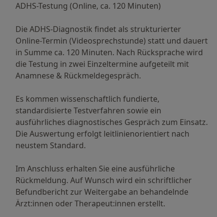
ADHS-Testung (Online, ca. 120 Minuten)
Aufschiebeverhalten können unterschiedliche
Ursachen haben, etwa depressive Störungen,
Die ADHS-Diagnostik findet als strukturierter
Angststörungen oder chronische Belastung.
Online-Termin (Videosprechstunde) statt und dauert
in Summe ca. 120 Minuten. Nach Rücksprache wird
Eine strukturierte ADHS-Diagnostik umfasst
die Testung in zwei Einzeltermine aufgeteilt mit
daher ein ausführliches Gespräch, die Erhebung
Anamnese & Rückmeldegespräch.
der Entwicklungsgeschichte, standardisierte
Testverfahren und eine sorgfältige Abgrenzung
Es kommen wissenschaftlich fundierte,
zu anderen Störungsbildern.
standardisierte Testverfahren sowie ein
ausführliches diagnostisches Gespräch zum Einsatz.
Weitere Informationen zur ADHS-Diagnostik für
Die Auswertung erfolgt leitlinienorientiert nach
Erwachsene in München oder online finden Sie
neustem Standard.
auf unserer Website.
https://www.verhaltenstherapie-
Im Anschluss erhalten Sie eine ausführliche
muenchen.net/adhs-diagnostik-muenchen
Rückmeldung. Auf Wunsch wird ein schriftlicher
Befundbericht zur Weitergabe an behandelnde
Ärzt:innen oder Therapeut:innen erstellt.