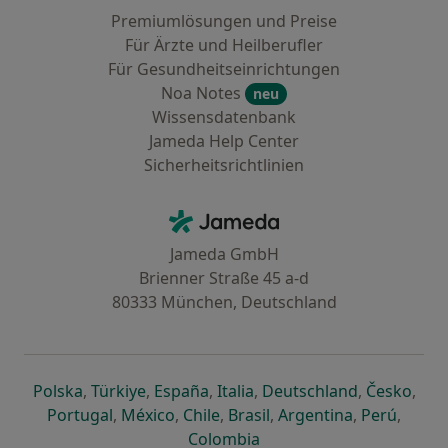
Premiumlösungen und Preise
Für Ärzte und Heilberufler
Für Gesundheitseinrichtungen
Noa Notes
neu
Wissensdatenbank
Jameda Help Center
Sicherheitsrichtlinien
Kontakt
Jameda - Startseite
Jameda GmbH
Brienner Straße 45 a-d
80333 München, Deutschland
öffnet in einer neuen Registerkarte
öffnet in einer neuen Registerkarte
öffnet in einer neuen Registerk
öffnet in einer neuen Reg
öffnet in ei
öffn
Polska
,
Türkiye
,
España
,
Italia
,
Deutschland
,
Česko
,
öffnet in einer neuen Registerkarte
öffnet in einer neuen Registerkarte
öffnet in einer neuen Register
öffnet in einer neuen R
öffnet in ei
öffnet
Portugal
,
México
,
Chile
,
Brasil
,
Argentina
,
Perú
,
öffnet in einer neuen Re
Colombia