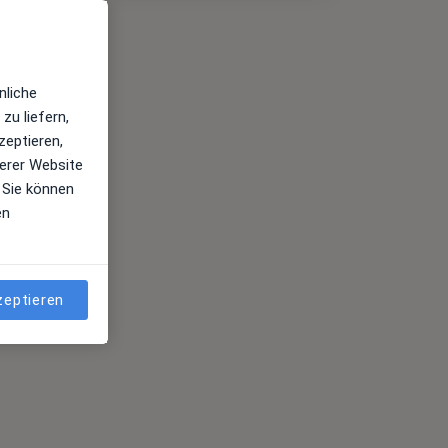
nliche
zu liefern,
zeptieren,
erer Website
 Sie können
en
zeptieren