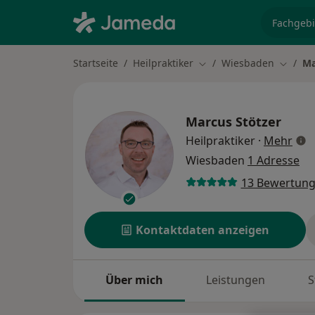
Fachgebi
Startseite
Heilpraktiker
Wiesbaden
Ma
Stadt ändern
Stadt ä
Marcus Stötzer
über
Heilpraktiker
·
Mehr
Wiesbaden
1 Adresse
13 Bewertun
Kontaktdaten anzeigen
Über mich
Leistungen
S