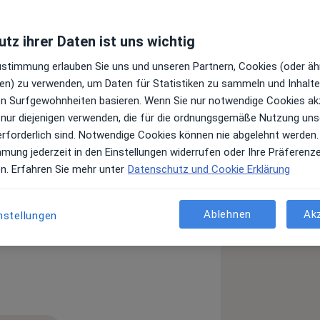
tz ihrer Daten ist uns wichtig
Zustimmung erlauben Sie uns und unseren Partnern, Cookies (oder äh
en) zu verwenden, um Daten für Statistiken zu sammeln und Inhalte 
iziner aus Leidenschaft, spreche
ren Surfgewohnheiten basieren. Wenn Sie nur notwendige Cookies ak
e mich auf Sie.
 nur diejenigen verwenden, die für die ordnungsgemäße Nutzung uns
erforderlich sind. Notwendige Cookies können nie abgelehnt werden.
efunde zu unserem gemeinsamen Termin
mmung jederzeit in den Einstellungen widerrufen oder Ihre Präferenz
en. Erfahren Sie mehr unter
Datenschutz und Cookie Erklärung
Ablehnen
Ak
nstellungen
a11y_sr_more_diseases
Kopfschmerz
+46