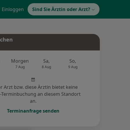
Einloggen
Sind Sie Ärztin oder Arzt?
uchen
e
Morgen
Sa,
So,
Mo,
Di,
7 Aug
8 Aug
9 Aug
10 Aug
11 Au
r Arzt bzw. diese Ärztin bietet keine
e-Terminbuchung an diesem Standort
an.
Terminanfrage senden