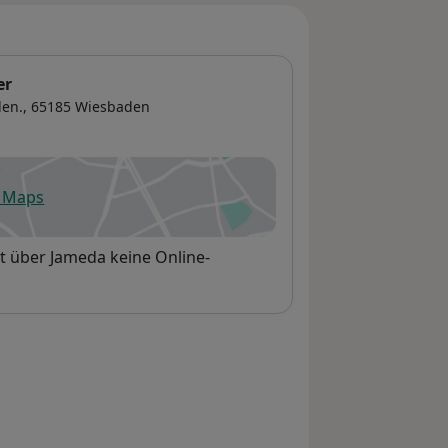
er
den., 65185
Wiesbaden
e Maps
fnet in einer neuen Registerkarte
t über Jameda keine Online-