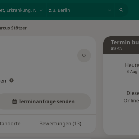
et, Erkrankung, Name
z.B. Berlin
rcus Stötzer
ndern
Termin b
Inaktiv
 Spezialisierungen
Heut
6 Aug
gen
Diese
Onlin
Terminanfrage senden
tandorte
Bewertungen (13)