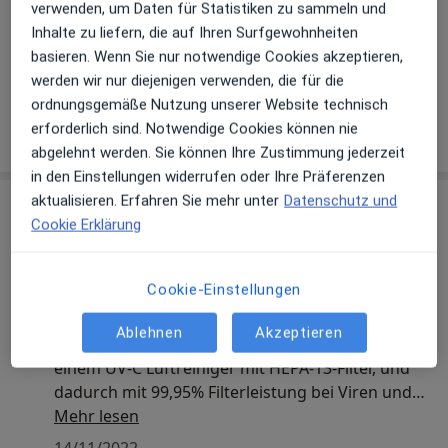
verwenden, um Daten für Statistiken zu sammeln und
Inhalte zu liefern, die auf Ihren Surfgewohnheiten
basieren. Wenn Sie nur notwendige Cookies akzeptieren,
Galerie ansehen (6)
werden wir nur diejenigen verwenden, die für die
ordnungsgemäße Nutzung unserer Website technisch
Mehr Details anzeigen
erforderlich sind. Notwendige Cookies können nie
über Erfahrungen
abgelehnt werden. Sie können Ihre Zustimmung jederzeit
in den Einstellungen widerrufen oder Ihre Präferenzen
aktualisieren. Erfahren Sie mehr unter
Datenschutz und
Aktuelles
Cookie Erklärung
Marion Friedl
Burgfarrnbacher Str. 57 a, 90431 Nürnberg
Cookie-Einstellungen
Meine Praxis ist mit einer Lüftungsanlage
ausgestattet, die rund um die Uhr für frische Luft
Ablehnen
Akzeptieren
sorgt. Außerdem wird die Raumluft zusätzlich mit
einem UV-C Luftreiniger mit HEPA-13-Filter, und
dadurch mit 99,95% Filterleistung bei Viren und
Bakterien, gereinigt.
Mehr lesen