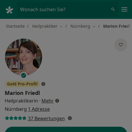
Ha
Wonach suchen Sie?
Startseite
Heilpraktiker
Nürnberg
Marion Friedl
Stadt ändern
Stadt ändern
Gold Pro-Profil
Marion Friedl
über Spezialisierungen
Heilpraktikerin
·
Mehr
Nürnberg
1 Adresse
37 Bewertungen