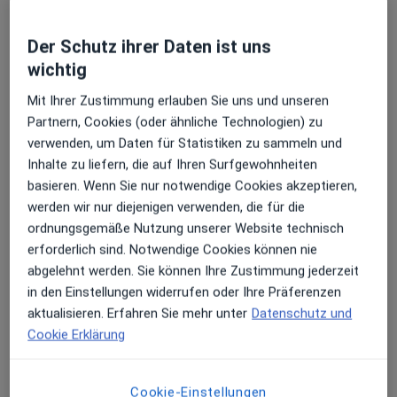
Der Schutz ihrer Daten ist uns
FAN Facharztzentrum Niederrhein
wichtig
Standort Voerde
Mit Ihrer Zustimmung erlauben Sie uns und unseren
Friedrichsfelder Str. 11,
Holthausen
, 46562
Voerde
Partnern, Cookies (oder ähnliche Technologien) zu
verwenden, um Daten für Statistiken zu sammeln und
Zu Google Maps
Inhalte zu liefern, die auf Ihren Surfgewohnheiten
öffnet in einer neuen Registe
basieren. Wenn Sie nur notwendige Cookies akzeptieren,
werden wir nur diejenigen verwenden, die für die
Verfügbarkeit
Dr. med. Markus Dahmen bietet an diesem
ordnungsgemäße Nutzung unserer Website technisch
Standort über Jameda keine Online-
erforderlich sind. Notwendige Cookies können nie
Terminbuchung an
abgelehnt werden. Sie können Ihre Zustimmung jederzeit
in den Einstellungen widerrufen oder Ihre Präferenzen
Zahlungsmodalitäten (private Besuche)
aktualisieren. Erfahren Sie mehr unter
Datenschutz und
Cookie Erklärung
Akzeptierte Versicherungen
Details
Cookie-Einstellungen