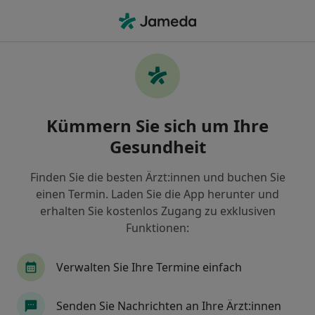
Ha
Wonach suchen Sie?
Startseite
Orthopäde & Unfallchirurg
Dinslaken
Stadt ändern
Stadt
Kümmern Sie sich um Ihre
Gesundheit
Finden Sie die besten Ärzt:innen und buchen Sie
einen Termin. Laden Sie die App herunter und
Dr. med.
Markus Dahmen
erhalten Sie kostenlos Zugang zu exklusiven
über Spezialisierungen
Orthopäde & Unfallchirurg
·
Mehr
Funktionen:
Dinslaken
2 Adressen
46 Bewertungen
Verwalten Sie Ihre Termine einfach
Kontaktdaten anzeigen
Senden Sie Nachrichten an Ihre Ärzt:innen