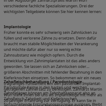
in der Augsburger Zahnarztpraxis Martin Würl
verschiedene fachliche Spezialisierungen. Drei der
wichtigsten Teilgebiete können Sie hier kennen lernen:
Implantologie
Früher konnte es sehr schwierig sein Zahnlücken zu
füllen und verlorene Zähne zu ersetzen. Denn dafür
braucht man stabile Möglichkeiten der Verankerung
und möchte dafür aber nur so wenig echte
Zahnsubstanz wie möglich opfern. Durch die
Entwicklung von Zahnimplantaten ist das alles anders
geworden. Sie lassen sich an Zahnlücken oder
größeren Abschnitten mit fehlender Bezahnung in den
Kieferknochen einsetzen. So bekommen wir ein neues
Zahnfleischbehandlung / Parodontologie
tragfähiges Fundament um den passenden Implantat-
Parodontale Keime in den harten und weichen
getragenen Zahnersatz zu befestigen. Zahnarzt Martin
Zahnbelägen können am Zahnhalteapparat also an
Würl steht Ihnen bei uns als Implantologe mit mehr als
Zahnfleisch Zahnbett und Kieferknochen
20-jähriger Erfahrung zur Verfügung. Er kann Sie in
fortschreitende Entzündungsprozesse auslösen. Bleibt