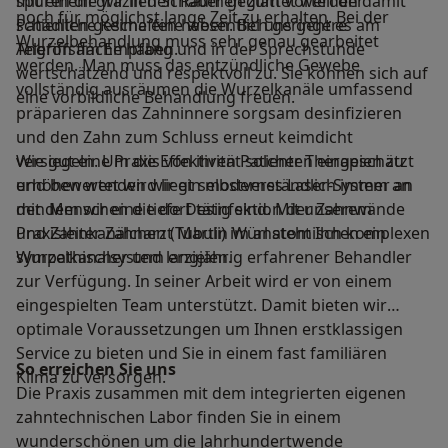
mit einem grazilen Schaber geglättet werden damit
spüren die wir in den Räumen zum Vorteil der
noch für möglichst lange Zeit zu erhalten. Bei der
schädliche Keime eine wesentlich geringere
Patienten geschaffen haben. Bei uns geht es am
Wurzelbehandlung muss sehr genau gearbeitet
Angriffsfläche haben.
Telefon am Empfang und in der Sprechstunde
werden. Man muss das entzündliche Gewebe
wertschätzend und respektvoll zu. Sie können sich auf
vollständig ausräumen die Wurzelkanäle umfassend
eine vorbildliche Behandlung freuen.
präparieren das Zahninnere sorgsam desinfizieren
und den Zahn zum Schluss erneut keimdicht
versiegeln. Um die Effektivität solcher Therapien zu
Wie gut eine Praxis von ihren Patienten eingeschätzt
erhöhen wenden wir ein modernes Laser-System an
und bewertet wird liegt selbstverständlich immer an
mit dem wir eine tiefe Desinfektion der Zahnwände
den Menschen die dort tätig sind. Mit unserem
und Zahnkanälchen (Tubuli) im anatomisch komplexen
Praxisleiter Zahnarzt Martin Würl steht Ihnen ein
Wurzelkanalsystem erzielen.
sympathischer und langjährig erfahrener Behandler
zur Verfügung. In seiner Arbeit wird er von einem
eingespielten Team unterstützt. Damit bieten wir
optimale Voraussetzungen um Ihnen erstklassigen
Service zu bieten und Sie in einem fast familiären
So erreichen Sie uns
Klima zu versorgen.
Die Praxis zusammen mit dem integrierten eigenen
zahntechnischen Labor finden Sie in einem
wunderschönen um die Jahrhundertwende