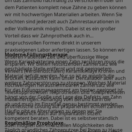
um das Zahnbild nachhaltig zu verschönern oder um
dem Patienten komplett neue Zähne zu geben können
wir mit hochwertigen Materialien arbeiten. Wenn Sie
möchten sind jederzeit auch Zahnrestaurationen in
edler Vollkeramik möglich. Dabei ist es ein großer
Vorteil dass wir Zahnprothetik auch in
anspruchsvollen Formen direkt in unserem
praxiseigenen Labor anfertigen lassen. So können wir
Moderne Füllungstherapie
unseren Patienten Zeit und überflüssige Wege
Wenn Kariesbakterien einen Zahn zerstören muss die
ersparen. Wir bieten festsitzenden Zahnersatz wie
geschädigte Stelle entfernt und mit geeignetem
Veneers (Verblendschalen) Keramikinlays Kronen und
Material gefüllt werden. Nur so ist es möglich die
Brücken. Zusätzlich kann unser Dentallabor aber auch
weitere Zahnzerstörung zu stoppen. Welches Material
hochwertigen herausnehmbaren Zahnersatz wie
für das Füllungsmanagement am besten geeignet ist
Teleskopprothesen Teilprothesen und Totalprothesen
hängt von der Größe und Lage des Defekts am Zahn
maßanfertigen. Abhängig vom Befund kann die
ab und muss im Einzelfall genau bestimmt werden.
prothetische Lösung auf präparierten echten Zähnen
Häufig gibt es Alternativen zu denen wir Sie
oder natürlich auch auf Implantaten sitzen.
kompetent beraten. Dabei ist es selbstverständlich
Regelmäßige Prophylaxe
auch möglich den finanziellen Möglichkeiten des
Täglich gründliches Zähneputzen bei Ihnen zu Hause