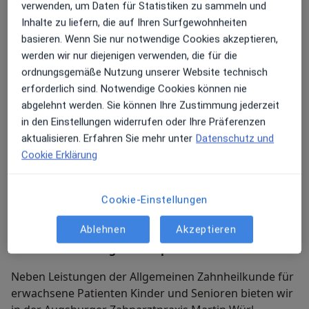
kontinuierlich weiter. Bei uns wird auch technisch und
verwenden, um Daten für Statistiken zu sammeln und
im Hinblick auf die eingesetzten Materialien auf einem
Inhalte zu liefern, die auf Ihren Surfgewohnheiten
sehr hohen Niveau gearbeitet. Als unser Patient haben
basieren. Wenn Sie nur notwendige Cookies akzeptieren,
Das menschliche Eingehen auf die unterschiedlichen
Sie die Chance davon zu profitieren.
werden wir nur diejenigen verwenden, die für die
Anforderungen vieler Patientengruppen ist uns
ordnungsgemäße Nutzung unserer Website technisch
ebenfalls sehr wichtig. Denn zahnärztliche Leistungen
erforderlich sind. Notwendige Cookies können nie
müssen individuell an den jeweiligen Bedarf angepasst
abgelehnt werden. Sie können Ihre Zustimmung jederzeit
werden damit hochwertige und langlebige Ergebnisse
in den Einstellungen widerrufen oder Ihre Präferenzen
entstehen. An unserer Ausrichtung auf die sanfte
aktualisieren. Erfahren Sie mehr unter
Datenschutz und
Therapie von Angstpatienten und die sensible
Cookie Erklärung
altersgerechte Kinderzahnmedizin erkennen Sie wie
ernst wir schonende und gut verträgliche Ansätze
Das Praxisteam
nehmen. Wenn Sie möchten kann Ihre gesamte
Cookie-Einstellungen
Lernen Sie das Praxisteam hier kennen.
Familie aufmerksam betreut werden.
Ablehnen
Akzeptieren
Meine Behandlungs­schwerpunkte
Neben Leistungen der Allgemeinen Zahnheilkunde für
erwachsene Patienten Kinder und Senioren bieten wir