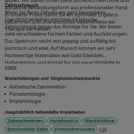
lassen. Wir bieten Ihnen diese ästhetisch wertvolle und
Zahnschmuck
attraktive Behandlungsform aus professioneller Hand
Wenn Sie Ihren Zähnen ein ganz besonderes
in unserer Praxis damit Sie ein optimales Ergebnis
Glanzlicht verleihen möchten ist stilvoller
bekommen und unerwünschte Nebeneffekte der
Zahnschmuck genau das Richtige für Sie. Wir bieten
Therapie vermeiden.
viele verschiedene Formen Farben und Ausführungen.
Das Spektrum reicht von poppig und auffällig bis
puristisch und edel. Auf Wunsch können wir sehr
hochwertige Materialien wie Gold Edelstein
Halbedelstein und Kristall für das neue Highlight in
Über mich
mehr
Ihrem Zahnbild verwenden. Alle von uns empfohlenen
Schmuckstücke sind speziell für die Befestigung ohne
Weiterbildungen und Tätigkeitsschwerpunkte
Bohren auf natürlichen Zähnen gefertigt. Und wenn
Ästhetische Zahnmedizin
sich Ihr Geschmack ändert können Sie jederzeit
Parodontologie
wieder entfernt werden ohne Zahnschaden und
Implantologie
andere Einschränkungen.
Hauptsächlich behandelte Krankheiten
Zahnschmerzen
Parodontitis
Wackelzähne
a11y_sr_mo
Entzündeter Zahn
Frontzahntrauma
+20