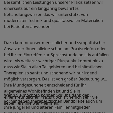
Bei sämtlichen Leistungen unserer Praxis setzen wir
einerseits auf ein langjährig bewährtes
Behandlungswissen das wir unterstützt von
modernster Technik und qualitätsvollen Materialien
bei Patienten anwenden.
Dazu kommt unser menschlicher und sympathischer
Ansatz der Ihnen alleine schon am Praxistelefon oder
bei Ihrem Eintreffen zur Sprechstunde positiv auffallen
wird. Als weiterer wichtiger Pluspunkt kommt hinzu
dass wir Sie in allen Teilgebieten und bei sämtlichen
Therapien so sanft und schonend wir nur irgend
möglich versorgen. Das ist von großer Bedeutung weil
Ihre Mundgesundheit entscheidend für Ihr
allgemeines Wohlbefinden ist und Sie in
Wenn Sie möchten können wir uns dank der
einer freundlichen Praxis doch sicherlich sehr viel
vorhandenen therapeutischen Bandbreite auch um
lieber Termine wahrnehmen.
Ihre jüngeren und älteren Familienmitglieder