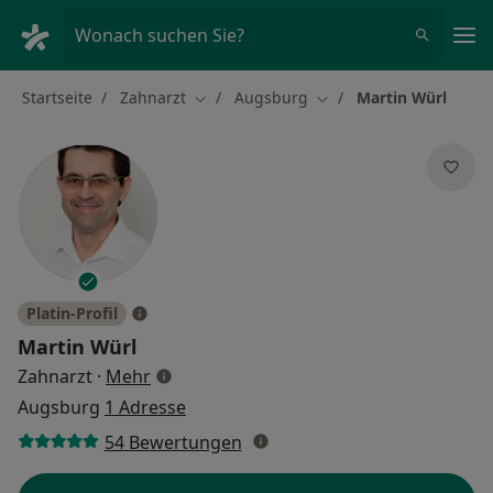
Ha
Wonach suchen Sie?
Startseite
Zahnarzt
Augsburg
Martin Würl
Stadt ändern
Stadt ändern
Platin-Profil
Martin Würl
über Spezialisierungen
Zahnarzt
·
Mehr
Augsburg
1 Adresse
54 Bewertungen