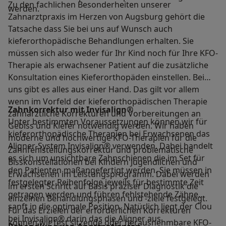
Zu den fachlichen Besonderheiten unserer
werden.
Zahnarztpraxis im Herzen von Augsburg gehört die
Tatsache dass Sie bei uns auf Wunsch auch
kieferorthopädische Behandlungen erhalten. Sie
müssen sich also weder für Ihr Kind noch für Ihre KFO-
Therapie als erwachsener Patient auf die zusätzliche
Konsultation eines Kieferorthopäden einstellen. Bei
uns gibt es alles aus einer Hand. Das gilt vor allem
wenn im Vorfeld der kieferorthopädischen Therapie
Zahnkorrektur mit Invisalign®
zahnärztliche Korrekturen und Vorbereitungen an
Unter bestimmten Voraussetzungen können wir für
Gebiss und Kiefer notwendig werden. Wir haben
kieferorthopädische Therapien bei Erwachsenen das
moderne und hochwertige KFO-Therapien für die
Aligner-System Invisalign® verwenden. Dabei handelt
Zahnfehlstellungskorrektur und problematische
es sich um unsichtbare Zahnschienen die im Set für
Bisskonstellationen bei Kindern Jugendlichen und
den Patienten maßangefertigt werden. Sie müssen in
Erwachsenen im Leistungsprogramm. Dabei werden
festgelegter Reihenfolge jeweils für bestimmte Zeit
im ersten Schritt auf Basis präziser Diagnostik die
getragen werden und führen fehlstehende Zähne
einzelnen Behandlungsphasen und -ziele festgelegt.
sanft in die optimale Position. Natürlich liegt der Clou
Für das Erzielen der erforderlichen Korrekturen
bei Invisalign® darin das die Aligner aus
können wir fest sitzende oder herausnehmbare KFO-