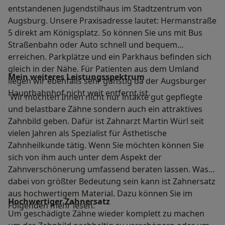
entstandenen Jugendstilhaus im Stadtzentrum von
Augsburg. Unsere Praxisadresse lautet: Hermanstraße
5 direkt am Königsplatz. So können Sie uns mit Bus
Straßenbahn oder Auto schnell und bequem
erreichen. Parkplätze und ein Parkhaus befinden sich
gleich in der Nähe. Für Patienten aus dem Umland
Mein weiteres Leistungs­spektrum
liegen wir ebenfalls sehr günstig da der Augsburger
Hauptbahnhof nicht weit entfernt ist.
Wir möchten Ihnen nicht nur intakte gut gepflegte
und belastbare Zähne sondern auch ein attraktives
Zahnbild geben. Dafür ist Zahnarzt Martin Würl seit
vielen Jahren als Spezialist für Ästhetische
Zahnheilkunde tätig. Wenn Sie möchten können Sie
sich von ihm auch unter dem Aspekt der
Zahnverschönerung umfassend beraten lassen. Was
dabei von größter Bedeutung sein kann ist Zahnersatz
aus hochwertigem Material. Dazu können Sie im
Hochwertiger Zahnersatz
Folgenden mehr lesen:
Um geschädigte Zähne wieder komplett zu machen