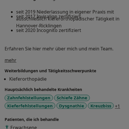
seit 2019 Niederlassung in eigener Praxis mit
seit 2017 Invisalign zertifiziert
ausschließlich kieferorthopädischer Tätigkeit in
Hannover-Ricklingen
seit 2020 Incognito zertifiziert
Erfahren Sie hier mehr über mich und mein Team.
Über mich
mehr
Weiterbildungen und Tätigkeitsschwerpunkte
Kieferorthopädie
Hauptsächlich behandelte Krankheiten
Zahnfehlstellungen
Schiefe Zähne
a11
Kieferfehlstellungen
Dysgnathie
Kreuzbiss
+1
Patienten, die ich behandle
Erwachsene