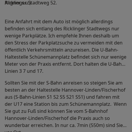
Aligner s.u.).
Ricklinger Stadtweg 52.
Eine Anfahrt mit dem Auto ist möglich allerdings
befinden sich entlang des Ricklinger Stadtwegs nur
wenige Parkplätze. Ich empfehle Ihnen deshalb um
den Stress der Parkplatzsuche zu vermeiden mit den
öffentlich Verkehrsmitteln anzureisen. Die U-Bahn-
Haltestelle Schünemannplatz befindet sich nur wenige
Meter von der Praxis entfernt. Dort halten die U-Bahn-
Linien 3 7 und 17.
Sollten Sie mit der S-Bahn anreisen so steigen Sie am
besten an der Haltestelle Hannover-Linden/Fischerhof
aus (S-Bahn-Linien S1 S2 S5 S21 S51) und fahren mit
der U17 eine Station bis zum Schünemannplatz. Wenn
Sie gut zu Fuß sind können Sie vom S-Bahnhof
Hannover-Linden/Fischerhof die Praxis auch so
wunderbar erreichen. In nur ca. 7min (550m) sind Sie