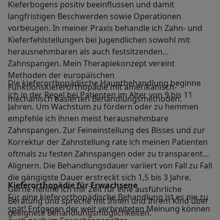
Kieferbogens positiv beeinflussen und damit
langfristigen Beschwerden sowie Operationen
vorbeugen. In meiner Praxis behandle ich Zahn- und
Kieferfehlstellungen bei Jugendlichen sowohl mit
herausnehmbaren als auch festsitzenden
Zahnspangen. Mein Therapiekonzept vereint
Methoden der europäischen
Die kieferorthopädische Hauptbehandlung beginne
Funktionskieferorthopädie mit amerikanisch-
ich in der Regel bei Patienten im Alter von 9 bis 11
mechanisch basierten Behandlungsmethoden.
Jahren. Um Wachstum zu fördern oder zu hemmen
empfehle ich ihnen meist herausnehmbare
Zahnspangen. Zur Feineinstellung des Bisses und zur
Korrektur der Zahnstellung rate ich meinen Patienten
oftmals zu festen Zahnspangen oder zu transparenten
Alignern. Die Behandlungsdauer variiert von Fall zu Fall
die gängigste Dauer erstreckt sich 1,5 bis 3 Jahre.
Kieferorthopädie für Erwachsene
Gerne nehme ich mir Zeit für eine ausführliche
Für eine kieferorthopädische Behandlung ist es nie zu
Beratung und spreche mit Ihnen und Ihrem Kind über
spät! Entgegen der weit verbreiteten Meinung können
geeignete Behandlungsmöglichkeiten.