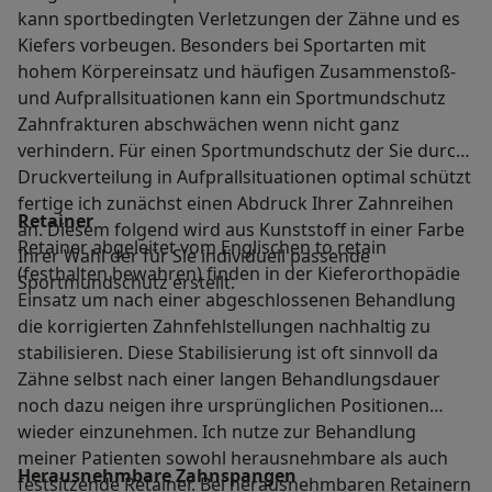
kann sportbedingten Verletzungen der Zähne und es
Kiefers vorbeugen. Besonders bei Sportarten mit
hohem Körpereinsatz und häufigen Zusammenstoß-
und Aufprallsituationen kann ein Sportmundschutz
Zahnfrakturen abschwächen wenn nicht ganz
verhindern. Für einen Sportmundschutz der Sie durch
Druckverteilung in Aufprallsituationen optimal schützt
fertige ich zunächst einen Abdruck Ihrer Zahnreihen
Retainer
an. Diesem folgend wird aus Kunststoff in einer Farbe
Retainer abgeleitet vom Englischen to retain
Ihrer Wahl der für Sie individuell passende
(festhalten bewahren) finden in der Kieferorthopädie
Sportmundschutz erstellt.
Einsatz um nach einer abgeschlossenen Behandlung
die korrigierten Zahnfehlstellungen nachhaltig zu
stabilisieren. Diese Stabilisierung ist oft sinnvoll da
Zähne selbst nach einer langen Behandlungsdauer
noch dazu neigen ihre ursprünglichen Positionen
wieder einzunehmen. Ich nutze zur Behandlung
meiner Patienten sowohl herausnehmbare als auch
Herausnehmbare Zahnspangen
festsitzende Retainer. Bei herausnehmbaren Retainern