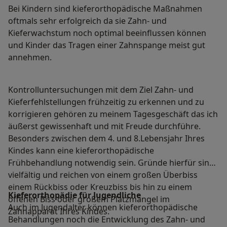
Bei Kindern sind kieferorthopädische Maßnahmen
oftmals sehr erfolgreich da sie Zahn- und
Kieferwachstum noch optimal beeinflussen können
und Kinder das Tragen einer Zahnspange meist gut
annehmen.
Kontrolluntersuchungen mit dem Ziel Zahn- und
Kieferfehlstellungen frühzeitig zu erkennen und zu
korrigieren gehören zu meinem Tagesgeschäft das ich
äußerst gewissenhaft und mit Freude durchführe.
Besonders zwischen dem 4. und 8.Lebensjahr Ihres
Kindes kann eine kieferorthopädische
Frühbehandlung notwendig sein. Gründe hierfür sind
vielfältig und reichen von einem großen Überbiss
einem Rückbiss oder Kreuzbiss bis hin zu einem
Kieferorthopädie für Jugendliche
offenen Biss oder großem Platzmangel im
Auch im Jugendalter können kieferorthopädische
Zahnapparat Ihres Kindes.
Behandlungen noch die Entwicklung des Zahn- und