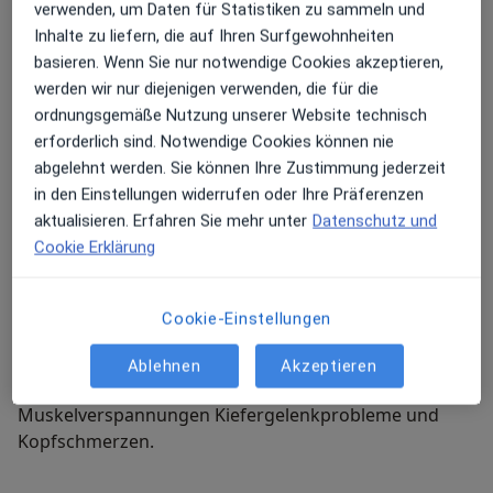
verwenden, um Daten für Statistiken zu sammeln und
Kieferorthopädie für Kinder
Inhalte zu liefern, die auf Ihren Surfgewohnheiten
Die nachwachsenden festen Zähne können
basieren. Wenn Sie nur notwendige Cookies akzeptieren,
bei Kindern auch schief nachkommen.
werden wir nur diejenigen verwenden, die für die
Zahnfehlstellungen im Kindesalter sind deshalb
ordnungsgemäße Nutzung unserer Website technisch
häufiger als man denkt und stellen oft nicht nur ein
erforderlich sind. Notwendige Cookies können nie
kosmetisches Problem dar. Die Fehlstellung kann
abgelehnt werden. Sie können Ihre Zustimmung jederzeit
anderen Zähnen Platz wegnehmen was zu
in den Einstellungen widerrufen oder Ihre Präferenzen
unangenehmen Druck- und Spannungsgefühlen im
aktualisieren. Erfahren Sie mehr unter
Datenschutz und
Gebiss führt.
Cookie Erklärung
Ähnlich verhält es sich mit Kieferfehlstellungen wie
Überbiss Rückbiss oder Kreuzbiss die sich im Laufe
Cookie-Einstellungen
der Kindesentwicklung nicht selten zeigen. Bleibt eine
Behandlung aus so drohen Folgen die sich auf den
Ablehnen
Akzeptieren
ganzen Körper auswirken können. Häufig sind hier
Muskelverspannungen Kiefergelenkprobleme und
Kopfschmerzen.