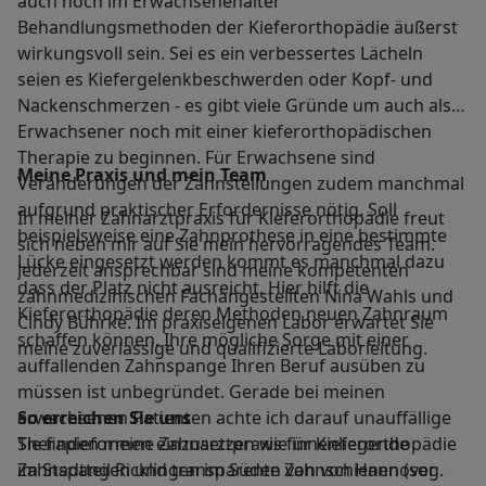
auch noch im Erwachsenenalter
Behandlungsmethoden der Kieferorthopädie äußerst
wirkungsvoll sein. Sei es ein verbessertes Lächeln
seien es Kiefergelenkbeschwerden oder Kopf- und
Nackenschmerzen - es gibt viele Gründe um auch als
Erwachsener noch mit einer kieferorthopädischen
Therapie zu beginnen. Für Erwachsene sind
Meine Praxis und mein Team
Veränderungen der Zahnstellungen zudem manchmal
aufgrund praktischer Erfordernisse nötig. Soll
In meiner Zahnarztpraxis für Kieferorthopädie freut
beispielsweise eine Zahnprothese in eine bestimmte
sich neben mir auf Sie mein hervorragendes Team.
Lücke eingesetzt werden kommt es manchmal dazu
Jederzeit ansprechbar sind meine kompetenten
dass der Platz nicht ausreicht. Hier hilft die
zahnmedizinischen Fachangestellten Nina Wahls und
Kieferorthopädie deren Methoden neuen Zahnraum
Cindy Bührke. Im praxiseigenen Labor erwartet Sie
schaffen können. Ihre mögliche Sorge mit einer
meine zuverlässige und qualifizierte Laborleitung.
auffallenden Zahnspange Ihren Beruf ausüben zu
müssen ist unbegründet. Gerade bei meinen
erwachsenen Patienten achte ich darauf unauffällige
So erreichen Sie uns
Therapieformen einzusetzen wie innenliegende
Sie finden meine Zahnarztpraxis für Kieferorthopädie
Zahnspangen und transparente Zahnschienen (sog.
im Stadtteil Ricklingen im Süden von von Hannover