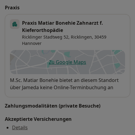
Praxis
Praxis Matiar Bonehie Zahnarzt f.
Kieferorthopädie
Ricklinger Stadtweg 52,
Ricklingen
, 30459
Hannover
Zu Google Maps
öffnet in einer neuen Registe
Verfügbarkeit
M.Sc. Matiar Bonehie bietet an diesem Standort
über Jameda keine Online-Terminbuchung an
Zahlungsmodalitäten (private Besuche)
Akzeptierte Versicherungen
Details