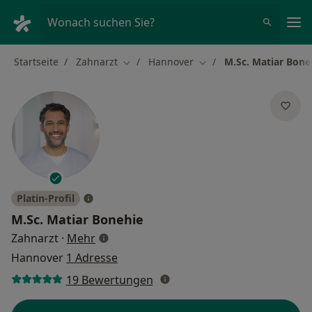
Ha
Wonach suchen Sie?
Startseite
Zahnarzt
Hannover
M.Sc. Matiar Bone
Stadt ändern
Stadt ändern
Platin-Profil
M.Sc.
Matiar Bonehie
über Spezialisierungen
Zahnarzt
·
Mehr
Hannover
1 Adresse
19 Bewertungen