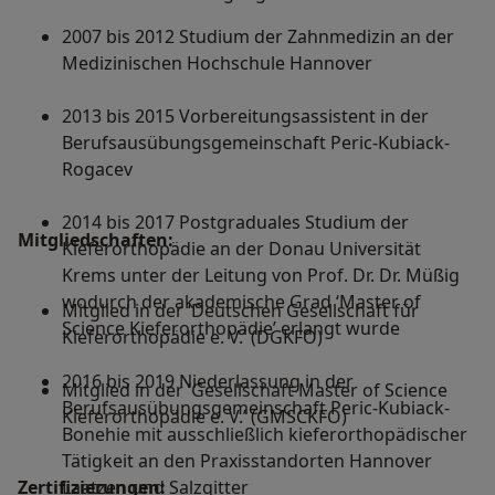
2007 bis 2012 Studium der Zahnmedizin an der
Medizinischen Hochschule Hannover
2013 bis 2015 Vorbereitungsassistent in der
Berufsausübungsgemeinschaft Peric-Kubiack-
Rogacev
2014 bis 2017 Postgraduales Studium der
Mitgliedschaften:
Kieferorthopädie an der Donau Universität
Krems unter der Leitung von Prof. Dr. Dr. Müßig
wodurch der akademische Grad ‘Master of
Mitglied in der ‘Deutschen Gesellschaft für
Science Kieferorthopädie’ erlangt wurde
Kieferorthopädie e. V.’ (DGKFO)
2016 bis 2019 Niederlassung in der
Mitglied in der ‘Gesellschaft Master of Science
Berufsausübungsgemeinschaft Peric-Kubiack-
Kieferorthopädie e. V.’ (GMSCKFO)
Bonehie mit ausschließlich kieferorthopädischer
Tätigkeit an den Praxisstandorten Hannover
Zertifizierungen:
Laatzen und Salzgitter