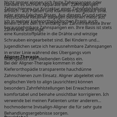
Nicht immer eignen sich feste Zahnspangen oder
handelt es sich um Apparate die - Zahnspangen
Zahnschienen zur Korrektur einer Zahnfehlstellung
ähnlich - aus Platten und Klammern aufgebaut sind.
oder eines falschen Bisses. Aus diesem Grund setze
Festsitzende Retainer dagegen bestehen meist aus
ich in meiner kieferorthopädischen Praxis auch
einem Draht den ich entlang der Zahninnenseite Ihrer
herausnehmbare Zahnspangen ein. Ihre Basis ist stets
Zahnreihe anbringe.
eine Kunststoffplatte in die Drähte und winzige
Schrauben eingearbeitet sind. Bei Kindern und
Jugendlichen setze ich herausnehmbare Zahnspangen
in erster Linie während des Übergangs vom
Aligner-Therapie
Milchgebiss zum bleibenden Gebiss ein.
Bei der Aligner-Therapie kommen in der
Kieferorthopädie transparente hauchdünne
Zahnschienen zum Einsatz. Aligner abgeleitet vom
englischen Verb to align (ausrichten) können
besonders Zahnfehlstellungen bei Erwachsenen
komfortabel und beinahe unsichtbar korrigieren. Ich
verwende bei meinen Patienten unter anderem
hochmoderne Invisalign-Aligner die für sehr gute
Behandlungsergebnisse sorgen.