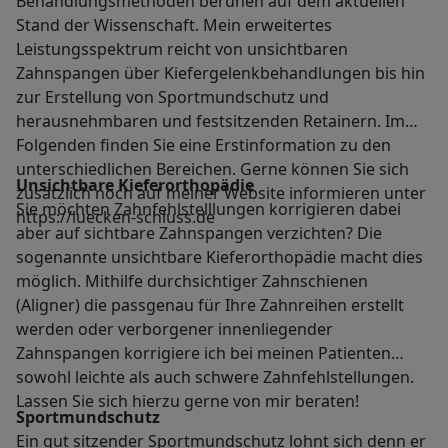
Behandlungsmethoden beruhen auf dem aktuellen
Stand der Wissenschaft. Mein erweitertes
Leistungsspektrum reicht von unsichtbaren
Zahnspangen über Kiefergelenkbehandlungen bis hin
zur Erstellung von Sportmundschutz und
herausnehmbaren und festsitzenden Retainern. Im
Folgenden finden Sie eine Erstinformation zu den
unterschiedlichen Bereichen. Gerne können Sie sich
Unsichtbare Kieferorthopädie
zusätzlich noch auf meiner Website informieren unter
Sie möchten Zahnfehlstelllungen korrigieren dabei
https://luecken-schluss.de
aber auf sichtbare Zahnspangen verzichten? Die
sogenannte unsichtbare Kieferorthopädie macht dies
möglich. Mithilfe durchsichtiger Zahnschienen
(Aligner) die passgenau für Ihre Zahnreihen erstellt
werden oder verborgener innenliegender
Zahnspangen korrigiere ich bei meinen Patienten
sowohl leichte als auch schwere Zahnfehlstellungen.
Lassen Sie sich hierzu gerne von mir beraten!
Sportmundschutz
Ein gut sitzender Sportmundschutz lohnt sich denn er