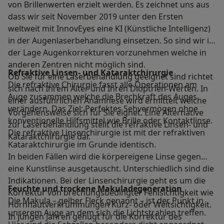
von Brillenwerten erzielt werden. Es zeichnet uns aus
dass wir seit November 2019 unter den Ersten
weltweit mit InnovEyes eine KI (Künstliche Intelligenz)
in der Augenlaserbehandlung einsetzen. So sind wir in
der Lage Augenkorrekturen vorzunehmen welche in
anderen Zentren nicht möglich sind.
Refraktive Linsen- und Kataraktchirurgie
Ob Sie für eine Laserbehandlung geeignet sind richtet
Die refraktive Chirurgie fasst alle Operationen am
sich nach Ihrem Alter und Ihren Dioptrien-Werten. In
Auge zusammen welche die Brechkraft des Auges
einer ausführlichen Anamnese wird ermittelt welche
verändern. Das Ziel: Perfektes Sehvermögen ohne
Vorgehensweise sich für Sie eignet. Eine Alternative
konventionelle Hilfsmittel wie Brille oder Kontaktlinse.
zur Laserbehandlung stellt die refraktive Linsen- und
Die refraktive Linsenchirurgie ist mit der refraktiven
Kataraktchirurgie dar.
Kataraktchirurgie im Grunde identisch.
In beiden Fällen wird die körpereigene Linse gegen
eine Kunstlinse ausgetauscht. Unterschiedlich sind die
Indikationen. Bei der Linsenchirurgie geht es um die
Feuchte und trockene Makuladegeneration
Korrektur von brechungsbedingter Fehlsichtigkeit wie
Die Makula – gelber Fleck genannt – ist der Punkt in
Hornhautverkrümmungen Kurz- oder Weitsichtigkeit.
unserem Auge an dem sich die Lichtstrahlen treffen.
In jungen Jahren genügt für die Korrektur des