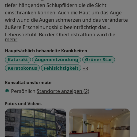
tiefer hängenden Schlupflidern die die Sicht
einschränken können. Auch die Haut um das Auge
wird wund die Augen schmerzen und das veränderte
äußere Erscheinungsbild beeinträchtigt das
Lebensgefühl. Bei der Oberlidstraffung wird die
Über mich
mehr
überschüssige Haut entfernt. Dabei achten wir auf ein
natürliches Ergebnis bei welchem der Charakter des
Hauptsächlich behandelte Krankheiten
Lids erhalten bleibt. Ihre Augen wirken im Anschluss
Katarakt
Augenentzündung
Grüner Star
wieder wacher und jünger!
a11y_sr_more_diseas
Keratokonus
Fehlsichtigkeit
+3
Konsultationsformate
Persönlich
Standorte anzeigen (2)
Fotos und Videos