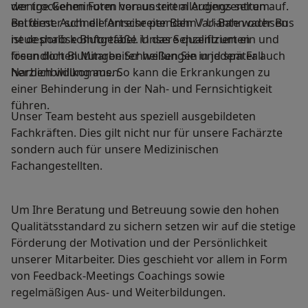
der trockenen Form heraus tritt allerdings selten auf.
wenige Gehminuten von unserem Augenzentrum
Bei dieser schnell fortschreitenden Variante wachsen
entfernt. Auch die Anreise per Bahn / U-Bahn oder Bus
neue poröse Blutgefäße in das Sehzentrum ein und
ist deshalb komfortabel. Unsere qualifizierten
lösen dort Blutungen Schwellungen und später auch
freundlichen Mitarbeiter heißen Sie in jedem Fall
Narbenbildung aus. So kann die Erkrankungen zu
herzlich willkommen.
einer Behinderung in der Nah- und Fernsichtigkeit
führen.
Unser Team besteht aus speziell ausgebildeten
Fachkräften. Dies gilt nicht nur für unsere Fachärzte
sondern auch für unsere Medizinischen
Fachangestellten.
Um Ihre Beratung und Betreuung sowie den hohen
Qualitätsstandard zu sichern setzen wir auf die stetige
Förderung der Motivation und der Persönlichkeit
unserer Mitarbeiter. Dies geschieht vor allem in Form
von Feedback-Meetings Coachings sowie
regelmäßigen Aus- und Weiterbildungen.