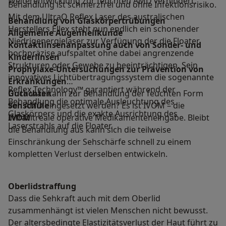
Weiterentwicklung zur feuchten AMD verhindert.
Behandlung ist schmerzfrei und ohne Infektionsrisiko.
Mit dem UltraQ Reflex Laser des australischen
Behandlung von Glaskörpertrübungen
Herstellers Ellex steht nun endlich ein schonender
Allgemeine Augenheilkunde
Niedrigenergielaser zur Verfügung der die Floater
Kontaktlinsenanpassung auch von Sonder- und
hochpräzise aufspaltet ohne dabei angrenzende
Kinderlinsen
Strukturen oder Gewebe zu beeinträchtigen. Sein
Prophylaxe-Untersuchungen zur Prävention von
innovatives Lichtübertragungssystem die sogenannte
Erkrankungen
Reflex Technology™ garantiert während der
Gutachten
Doch was kann zur Behandlung der feuchten Form
Behandlung die optimale Ausleuchtung des
Sehschule
von AMD eingesetzt werden? Es ist IVOM – die
Glaskörpers und die exakte Ausrichtung des
IVOM
intravitreale operative Medikamenteneingabe. Bleibt
Laserstrahls auf die Floater.
die Behandlung aus kann sich die teilweise
Einschränkung der Sehschärfe schnell zu einem
kompletten Verlust derselben entwickeln.
Oberlidstraffung
Dass die Sehkraft auch mit dem Oberlid
zusammenhängt ist vielen Menschen nicht bewusst.
Der altersbedingte Elastizitätsverlust der Haut führt zu