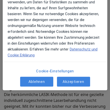
Sollten Sie eine Übernachtung in Köln für die
verwenden, um Daten für Statistiken zu sammeln und
Behandlung benötigen informieren Sie wir über
Inhalte zu liefern, die auf Ihren Surfgewohnheiten
unsere Internetseite umfassend dazu. Ihre Termine
basieren. Wenn Sie nur notwendige Cookies akzeptieren,
können Sie ebenfalls bequem und schnell darüber
werden wir nur diejenigen verwenden, die für die
buchen. Außerdem sind zur ersten Beratung auch
ordnungsgemäße Nutzung unserer Website technisch
Videoberatungen möglich. Unser Ziel besteht darin
erforderlich sind. Notwendige Cookies können nie
Ihnen Ihre Sehkraft zurückzugeben und Ihre
abgelehnt werden. Sie können Ihre Zustimmung jederzeit
Lebensqualität wieder zu erhöhen.
in den Einstellungen widerrufen oder Ihre Präferenzen
aktualisieren. Erfahren Sie mehr unter
Datenschutz und
Meine Behandlungs­schwerpunkte
Cookie Erklärung
Die Augenspezialisten vom sehkraft Augenzentrum
führen Augenlasertherapien und den refraktiven
Cookie-Einstellungen
Linsenaustausch auf höchstem Niveau durch.
Ablehnen
Akzeptieren
Augenlasern: Femto-LASIK
Die herkömmliche LASIK-Methode ist für eine gezielte
individuell zugeschnittene Laserbehandlung nicht
geeignet. Mit ihr konnten bisher nur die Verbesserung