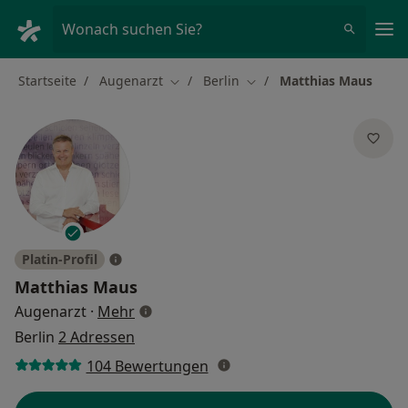
Ha
Wonach suchen Sie?
Startseite
Augenarzt
Berlin
Matthias Maus
Stadt ändern
Stadt ändern
Platin-Profil
Matthias Maus
über Spezialisierungen
Augenarzt
·
Mehr
Berlin
2 Adressen
104 Bewertungen