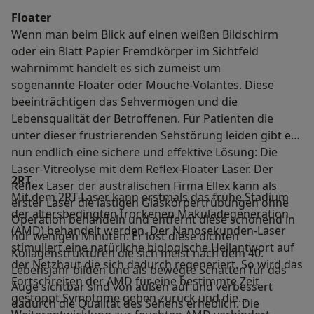
Floater
Wenn man beim Blick auf einen weißen Bildschirm
oder ein Blatt Papier Fremdkörper im Sichtfeld
wahrnimmt handelt es sich zumeist um
sogenannte Floater oder Mouche-Volantes. Diese
beeinträchtigen das Sehvermögen und die
Lebensqualität der Betroffenen. Für Patienten die
unter dieser frustrierenden Sehstörung leiden gibt es
nun endlich eine sichere und effektive Lösung: Die
Laser-Vitreolyse mit dem Reflex-Floater Laser. Der
2RT
Reflex Laser der australischen Firma Ellex kann als
Mit dem 2RT-Laser kann erstmals das frühe Stadium
erster Laser die lästigen Glaskörpertrübungen ohne
der altersbedingten trockenen Makuladegeneration
Operation behandeln und entfernt diese schonend in
(AMD) behandelt werden. Der Nanosekunden-Laser
nur wenigen Minuten. Er löst diese dichten
stimuliert eine natürliche biologische Heilantwort auf
Kollagenstrukturen die sich meist nach dem 40.
der Netzhaut die sich dadurch regeneriert. So wird das
Lebensjahr bilden und als bewegte Schatten für das
Fortschreiten der AMD für eine bestimmte Zeit
Auge sichtbar sind von außen auf und verbessert
gestoppt Symptome gehen zurück und die
dadurch die Qualität des Sehens erheblich. Die