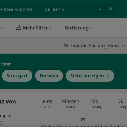
et, Erkrankung, Name
z.B. Berlin
Mehr Filter
Sortierung
Wie wir die Suchergebnisse s
öchten
Stuttgart
Dresden
Mehr anzeigen
nz von
Heute
Morgen
Mo,
Di,
8 Aug
9 Aug
10 Aug
11 Aug
rapie,
r
Online-Terminbuchung nicht verfügbar