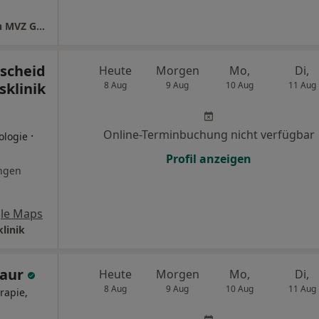
radprax Vorsorgeinstitut - Quartz Nordrhein MVZ GmbH
scheid
Heute
Morgen
Mo,
Di,
sklinik
8 Aug
9 Aug
10 Aug
11 Aug
Online-Terminbuchung nicht verfügbar
·
ologie
Profil anzeigen
ngen
le Maps
linik
Saur
Heute
Morgen
Mo,
Di,
8 Aug
9 Aug
10 Aug
11 Aug
rapie,