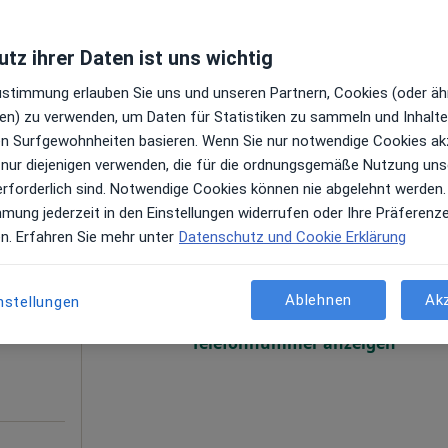
gen
Terminanfrage senden
tz ihrer Daten ist uns wichtig
ogle
Zustimmung erlauben Sie uns und unseren Partnern, Cookies (oder äh
Urologisch-andrologische Praxis Dr. med. von Kellenbach
en) zu verwenden, um Daten für Statistiken zu sammeln und Inhalte 
ren Surfgewohnheiten basieren. Wenn Sie nur notwendige Cookies ak
 nur diejenigen verwenden, die für die ordnungsgemäße Nutzung uns
erforderlich sind. Notwendige Cookies können nie abgelehnt werden.
mmung jederzeit in den Einstellungen widerrufen oder Ihre Präferenz
o M.
Heute
Morgen
Mo,
Di,
en. Erfahren Sie mehr unter
Datenschutz und Cookie Erklärung
8 Aug
9 Aug
10 Aug
11 Aug
rapie,
Ablehnen
Ak
nstellungen
Online-Terminbuchung nicht verfügbar
en
Telefonnummer anzeigen