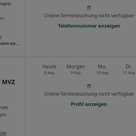
rapie,
Online-Terminbuchung nicht verfügbar
en
Telefonnummer anzeigen
s
Privatärztliche Praxis Dres. Christoph Gassmann und Eva Gassmann
Heute
Morgen
Mo,
Di,
8 Aug
9 Aug
10 Aug
11 Aug
n MVZ
Online-Terminbuchung nicht verfügbar
Profil anzeigen
trum
gen
gle