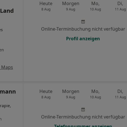
Heute
Morgen
Mo,
Di,
 Land
8 Aug
9 Aug
10 Aug
11 Aug
Online-Terminbuchung nicht verfügbar
es
Profil anzeigen
en
e Maps
ssmann
Heute
Morgen
Mo,
Di,
8 Aug
9 Aug
10 Aug
11 Aug
rapie,
Online-Terminbuchung nicht verfügbar
n
Telefonnummer anzeigen