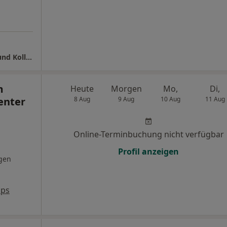
Dr. Jennifer Quist & Prof. Dr. Dr. Sven Quist und Kollegen
m
Heute
Morgen
Mo,
Di,
enter
8 Aug
9 Aug
10 Aug
11 Aug
Online-Terminbuchung nicht verfügbar
Profil anzeigen
gen
aps