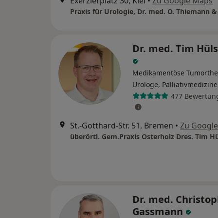
Exerzierplatz 30, Kiel
•
Zu Google Maps
Dr. med. Tim Hü
Medikamentöse Tumorthe
Urologe, Palliativmedizine
477 Bewertun
St.-Gotthard-Str. 51, Bremen
•
Zu Googl
Dr. med. Christo
Gassmann