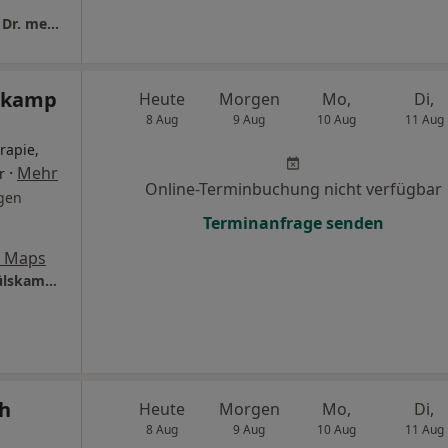
Praxis für Urologie, Dr. med. O. Thiemann & Dr. med. G. Sommer (Partnergesellschaft)
lskamp
Heute
Morgen
Mo,
Di,
8 Aug
9 Aug
10 Aug
11 Aug
rapie,
·
Mehr
r
Online-Terminbuchung nicht verfügbar
gen
Terminanfrage senden
e Maps
überörtl. Gem.Praxis Osterholz Dres. Tim Hülskamp und Robert Real
ph
Heute
Morgen
Mo,
Di,
8 Aug
9 Aug
10 Aug
11 Aug