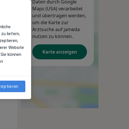
Daten durch Google
Maps (USA) verarbeitet
und übertragen werden,
um die Karte zur
nliche
Arztsuche auf jameda
zu liefern,
nutzen zu können.
zeptieren,
erer Website
Karte anzeigen
 Sie können
en
Mi,
Do,
Fr,
12 Aug
13 Aug
14 Aug
zeptieren