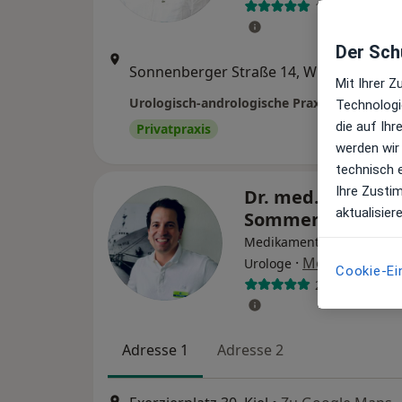
136 Bewertun
Der Schu
Zu Go
Sonnenberger Straße 14, Wiesbaden
•
Maps
Mit Ihrer 
Technologi
die auf Ih
Privatpraxis
werden wir
technisch 
Ihre Zusti
Dr. med. Guillerm
aktualisier
Sommer
Medikamentöse Tumorthe
·
Mehr
Urologe
Cookie-Ei
28 Bewertung
Adresse 1
Adresse 2