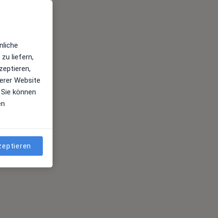
Top 20
nliche
Juni 2022
zu liefern,
zeptieren,
erer Website
 Sie können
en
zeptieren