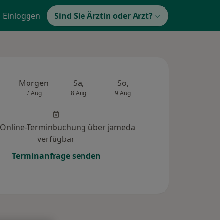
Einloggen
Sind Sie Ärztin oder Arzt?
e
Morgen
Sa,
So,
Mo,
Di,
7 Aug
8 Aug
9 Aug
10 Aug
11 Au
 Online-Terminbuchung über jameda
verfügbar
Terminanfrage senden