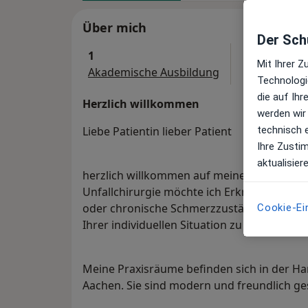
Über mich
Der Schu
1
Mit Ihrer 
Akademische Ausbildung
Technologi
die auf Ih
Herzlich willkommen
werden wir
technisch 
Liebe Patientin lieber Patient
Ihre Zusti
aktualisier
herzlich willkommen auf meinem jameda-Pro
Unfallchirurgie möchte ich Erkrankungen
oder chronische Schmerzzustände schonend 
Cookie-Ei
Ihrer individuellen Situation zu mehr Leben
Meine Praxisräume befinden sich in der Ha
Aachen. Sie sind modern und freundlich ges