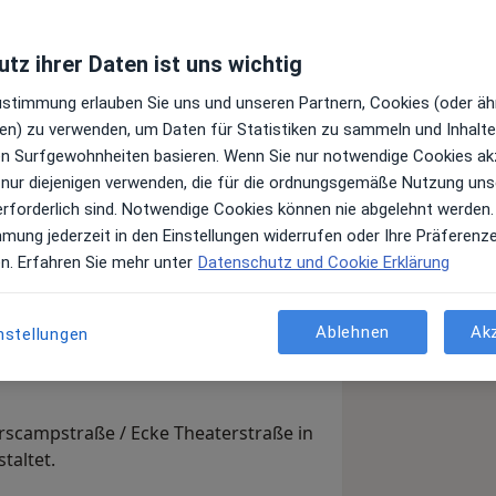
tz ihrer Daten ist uns wichtig
Top 20
Zustimmung erlauben Sie uns und unseren Partnern, Cookies (oder äh
Juni 2022
en) zu verwenden, um Daten für Statistiken zu sammeln und Inhalte 
ren Surfgewohnheiten basieren. Wenn Sie nur notwendige Cookies ak
 nur diejenigen verwenden, die für die ordnungsgemäße Nutzung uns
erforderlich sind. Notwendige Cookies können nie abgelehnt werden.
mmung jederzeit in den Einstellungen widerrufen oder Ihre Präferenz
en. Erfahren Sie mehr unter
Datenschutz und Cookie Erklärung
fil! Als Facharzt für Orthopädie und
 des Bewegungsapparats sowie akute
Ablehnen
Ak
behandeln. Mein Ziel ist es Ihnen in
nstellungen
squalität zu verhelfen.
rscampstraße / Ecke Theaterstraße in
taltet.