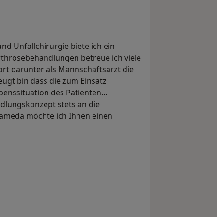
nd Unfallchirurgie biete ich ein
rthrosebehandlungen betreue ich viele
ort darunter als Mannschaftsarzt die
eugt bin dass die zum Einsatz
benssituation des Patienten
dlungskonzept stets an die
 jameda möchte ich Ihnen einen
: