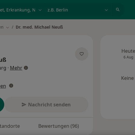
et, Erkrankung, Name
z.B. Berlin
en
Dr. med. Michael Neuß
ern
Stadt ändern
Heut
6 Aug
uß
über Spezialisierungen
urg
·
Mehr
Keine
gen
Nachricht senden
tandorte
Bewertungen (96)