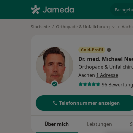
Fachgebi
Startseite
Orthopäde & Unfallchirurg
Aach
Stadt änd
Gold-Profil
Dr. med.
Michael Ne
Orthopäde & Unfallchir
Aachen
1 Adresse
96 Bewertun
Telefonnummer anzeigen
Über mich
Leistungen
S