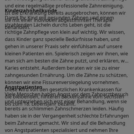
und eine regelmäßige professionelle Zahnreinigung.
Kinderzahnheilkunde
Ist die Erkrankung bereits ausgebrochen, können wir
Damit Ihr Kind mit gesunden Zähnen und einem
sie mit einer individuell abgestimmten Therapie
strahlenden Lächeln durchs Leben geht, ist die
behandeln.
richtige Zahnpflege von klein auf wichtig. Wir wissen,
dass Kinder ganz spezielle Bedürfnisse haben, und
gehen in unserer Praxis sehr einfühlsam auf unsere
kleinen Patienten ein. Spielerisch zeigen wir ihnen, wie
man sich am besten die Zähne putzt, und erklären, wie
Karies entsteht. Außerdem beraten wir sie zu einer
zahngesunden Ernährung. Um die Zähne zu schützen,
können wir eine Fissurenversiegelung vornehmen.
Angstpatienten
Diese wird von den gesetzlichen Krankenkassen für
Viele Menschen haben Angst vor dem Zahnarztbesuch
die bleibenden, hinteren Backenzähne vom sechsten
und unterziehen sich erst einer Behandlung, wenn sie
bis zum 18. Lebensjahr bezahlt.
bereits an schlimmen Zahnschmerzen leiden. Häufig
haben sie in der Vergangenheit schlechte Erfahrungen
beim Zahnarzt gemacht. Wir sind auf die Behandlung
von Angstpatienten spezialisiert und nehmen Ihre