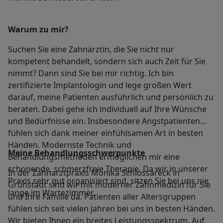
Warum zu mir?
Suchen Sie eine Zahnärztin, die Sie nicht nur
kompetent behandelt, sondern sich auch Zeit für Sie
nimmt? Dann sind Sie bei mir richtig. Ich bin
zertifizierte Implantologin und lege großen Wert
darauf, meine Patienten ausführlich und persönlich zu
beraten. Dabei gehe ich individuell auf Ihre Wünsche
und Bedürfnisse ein. Insbesondere Angstpatienten
fühlen sich dank meiner einfühlsamen Art in besten
Händen. Modernste Technik und
Meine Behandlungs­schwerpunkte
Behandlungsmethoden ermöglichen mir eine
schonende, schmerzfreie Therapie. Da wir in unserer
In der Zahnarztpraxis Monika Schlossareck in
Praxis sehr gut organisiert sind, sitzen Sie bei uns nie
Grünstadt sind wir mit moderner Zahnmedizin für Sie
lange im Wartezimmer.
und Ihre Familie da. Patienten aller Altersgruppen
fühlen sich seit vielen Jahren bei uns in besten Händen.
Wir bieten Ihnen ein breites Leistungsspektrum. Auf