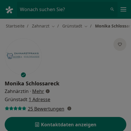
Ha
Wonach suchen Sie?
Startseite
Zahnarzt
Grünstadt
Monika Schlossar
Stadt ändern
Stadt ändern
Monika Schlossareck
über Spezialisierungen
Zahnärztin
·
Mehr
Grünstadt
1 Adresse
25 Bewertungen
Kontaktdaten anzeigen