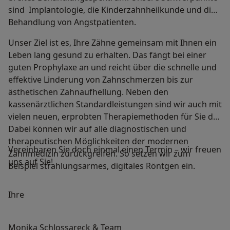
sind Implantologie, die Kinderzahnheilkunde und die
Behandlung von Angstpatienten.
Unser Ziel ist es, Ihre Zähne gemeinsam mit Ihnen ein
Leben lang gesund zu erhalten. Das fängt bei einer
guten Prophylaxe an und reicht über die schnelle und
effektive Linderung von Zahnschmerzen bis zur
ästhetischen Zahnaufhellung. Neben den
kassenärztlichen Standardleistungen sind wir auch mit
vielen neuen, erprobten Therapiemethoden für Sie da.
Dabei können wir auf alle diagnostischen und
therapeutischen Möglichkeiten der modernen
Vereinbaren Sie doch einmal einen Termin – wir freuen
Zahnmedizin zurückgreifen. So setzen wir zum
uns auf Sie!
Beispiel strahlungsarmes, digitales Röntgen ein.
Ihre
Monika Schlossareck & Team