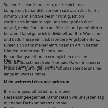
Suchen Sie eine Zahnärztin, die Sie nicht nur
kompetent behandelt, sondern sich auch Zeit für Sie
nimmt? Dann sind Sie bei mir richtig. Ich bin
zertifizierte Implantologin und lege großen Wert
darauf, meine Patienten ausführlich und persönlich zu
beraten. Dabei gehe ich individuell auf Ihre Wünsche
und Bedürfnisse ein. Insbesondere Angstpatienten
fühlen sich dank meiner einfühlsamen Art in besten
Händen. Modernste Technik und
Behandlungsmethoden ermöglichen mir eine
Über uns
schonende, schmerzfreie Therapie. Da wir in unserer
Erfahren Sie hier mehr über uns.
Praxis sehr gut organisiert sind, sitzen Sie bei uns nie
lange im Wartezimmer.
Mein weiteres Leistungs­spektrum
Ihre Zahngesundheit ist für uns eine
Herzensangelegenheit. Dafür setzen wir uns jeden Tag
mit hoher Fachkompetenz und viel