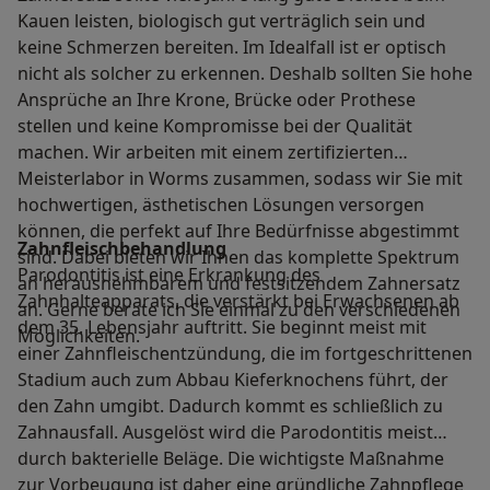
Kauen leisten, biologisch gut verträglich sein und
keine Schmerzen bereiten. Im Idealfall ist er optisch
nicht als solcher zu erkennen. Deshalb sollten Sie hohe
Ansprüche an Ihre Krone, Brücke oder Prothese
stellen und keine Kompromisse bei der Qualität
machen. Wir arbeiten mit einem zertifizierten
Meisterlabor in Worms zusammen, sodass wir Sie mit
hochwertigen, ästhetischen Lösungen versorgen
können, die perfekt auf Ihre Bedürfnisse abgestimmt
Zahnfleischbehandlung
sind. Dabei bieten wir Ihnen das komplette Spektrum
Parodontitis ist eine Erkrankung des
an herausnehmbarem und festsitzendem Zahnersatz
Zahnhalteapparats, die verstärkt bei Erwachsenen ab
an. Gerne berate ich Sie einmal zu den verschiedenen
dem 35. Lebensjahr auftritt. Sie beginnt meist mit
Möglichkeiten.
einer Zahnfleischentzündung, die im fortgeschrittenen
Stadium auch zum Abbau Kieferknochens führt, der
den Zahn umgibt. Dadurch kommt es schließlich zu
Zahnausfall. Ausgelöst wird die Parodontitis meist
durch bakterielle Beläge. Die wichtigste Maßnahme
zur Vorbeugung ist daher eine gründliche Zahnpflege