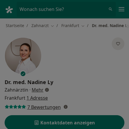
Ha
Wonach suchen Sie?
Startseite
Zahnarzt
Frankfurt
Dr. med. Nadine L
Stadt ändern
Stadt ändern
Dr. med.
Nadine Ly
über Spezialisierungen
Zahnärztin
·
Mehr
Frankfurt
1 Adresse
7 Bewertungen
Kontaktdaten anzeigen