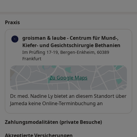
Praxis
groisman & laube - Centrum für Mund-,
Kiefer- und Gesichtschirurgie Bethanien
Im Prüfling 17-19,
Bergen-Enkheim
, 60389
Frankfurt
Zu Google Maps
öffnet in einer neuen Registe
Verfügbarkeit
Dr. med. Nadine Ly bietet an diesem Standort über
Jameda keine Online-Terminbuchung an
Zahlungsmodalitäten (private Besuche)
Akzeptierte Versicherungen