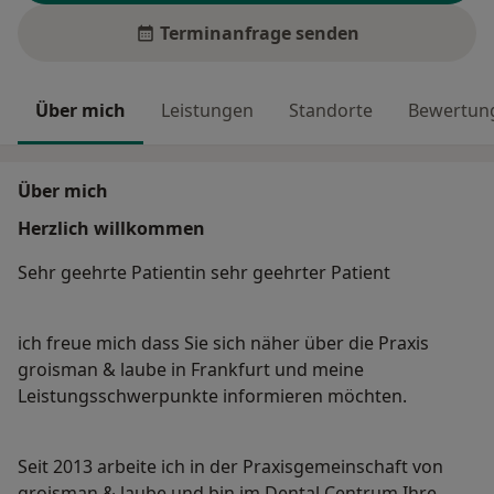
Terminanfrage senden
Über mich
Leistungen
Standorte
Bewertung
Über mich
Herzlich willkommen
Sehr geehrte Patientin sehr geehrter Patient
ich freue mich dass Sie sich näher über die Praxis
groisman & laube in Frankfurt und meine
Leistungsschwerpunkte informieren möchten.
Seit 2013 arbeite ich in der Praxisgemeinschaft von
groisman & laube und bin im Dental Centrum Ihre