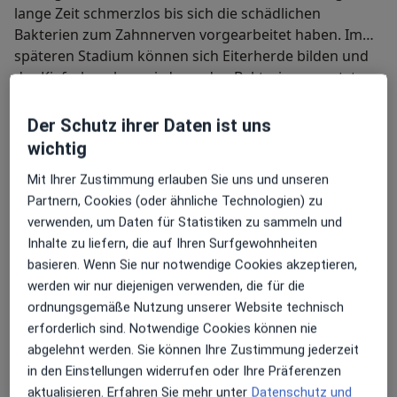
lange Zeit schmerzlos bis sich die schädlichen
Bakterien zum Zahnnerven vorgearbeitet haben. Im
späteren Stadium können sich Eiterherde bilden und
der Kieferknochen wird von den Bakterien zersetzt.
Je früher eine Parodontitis-Erkrankung festgestellt
Wackelnde oder ausfallende Zähne sind dann keine
wird desto besser lässt sie sich behandeln.
Seltenheit mehr.
Der Schutz ihrer Daten ist uns
Mittlerweile wurden für die Behandlung schonende
wichtig
Therapien gefunden etwa mit
Schmelzmatrixproteinen. Sie beschleunigen sowohl
Mit Ihrer Zustimmung erlauben Sie uns und unseren
die Heilung des Knochen als auch des Zahnfleisches
Partnern, Cookies (oder ähnliche Technologien) zu
zudem wirkt das kleine gelartige Kissen desinfizierend.
verwenden, um Daten für Statistiken zu sammeln und
Inhalte zu liefern, die auf Ihren Surfgewohnheiten
basieren. Wenn Sie nur notwendige Cookies akzeptieren,
Bei groisman & laube beraten wir Sie gerne individuell
werden wir nur diejenigen verwenden, die für die
zu den verschiedenen Therapien.
ordnungsgemäße Nutzung unserer Website technisch
erforderlich sind. Notwendige Cookies können nie
abgelehnt werden. Sie können Ihre Zustimmung jederzeit
Ästhetische Zahnheilkunde
in den Einstellungen widerrufen oder Ihre Präferenzen
Schöne Zähne sorgen für Wohlbefinden. In manchen
aktualisieren. Erfahren Sie mehr unter
Datenschutz und
Fällen macht uns jedoch die Natur einen Strich durch