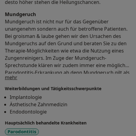
desto höher stehen die Heilungschancen.
Mundgeruch
Mundgeruch ist nicht nur für das Gegenüber
unangenehm sondern auch für betroffene Patienten.
Bei groisman & laube gehen wir den Ursachen des
Mundgeruchs auf den Grund und beraten Sie zu den
Therapie-Möglichkeiten wie etwa die Nutzung eines
Zungenreinigers. Im Zuge der Mundgeruch-
Sprechstunde klären wir zudem immer eine mögliche
Parodontitis-Erkrankung ab denn Mundgeruch gilt als
Über mich
mehr
eines der ersten Anzeichen einer Entzündung des
Zahnfleisches.
Weiterbildungen und Tätigkeitsschwerpunkte
Implantologie
Ästhetische Zahnmedizin
Endodontologie
Hauptsächlich behandelte Krankheiten
Parodontitis