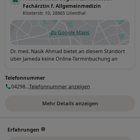
Fachärztin f. Allgemeinmedizin
Klosterstr. 10,
28865
Lilienthal
Zu Google Maps
öffnet in einer neuen Registe
Verfügbarkeit
Dr. med. Nasik Ahmad bietet an diesem Standort
über Jameda keine Online-Terminbuchung an
Telefonnummer
04298...
Telefonnummer anzeigen
Mehr Details anzeigen
über die Adresse
Erfahrungen