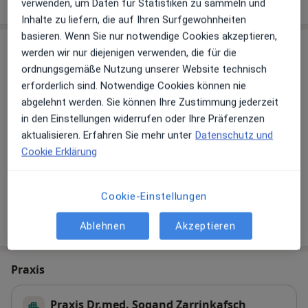
verwenden, um Daten für Statistiken zu sammeln und
Inhalte zu liefern, die auf Ihren Surfgewohnheiten
basieren. Wenn Sie nur notwendige Cookies akzeptieren,
Sind Sie Dr. med. Nasik Ahmad?
werden wir nur diejenigen verwenden, die für die
Arzt-Info
ordnungsgemäße Nutzung unserer Website technisch
erforderlich sind. Notwendige Cookies können nie
Hinterlegen Sie kostenlos ein Portraitbild, Ihre
abgelehnt werden. Sie können Ihre Zustimmung jederzeit
Sprechzeiten und Leistungen. Dadurch werden Sie
in den Einstellungen widerrufen oder Ihre Präferenzen
besser gefunden. Lassen Sie sich außerdem bereits
aktualisieren. Erfahren Sie mehr unter
Datenschutz und
vor Veröffentlichung kostenfrei über neue
Cookie Erklärung
Patienten-Feedbacks per E-Mail informieren.
Cookie-Einstellungen
Jetzt als Arzt anmelden
Ablehnen
Akzeptieren
Praxis
Praxis Dr.med. Sogand Zarrinkafsch