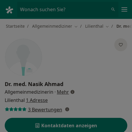
Ha
Wonach suchen Sie?
Startseite
Allgemeinmediziner
Lilienthal
Dr. me
Stadt ändern
Stadt ändern
Dr. med.
Nasik Ahmad
über Spezialisierungen
Allgemeinmedizinerin
·
Mehr
Lilienthal
1 Adresse
3 Bewertungen
Kontaktdaten anzeigen