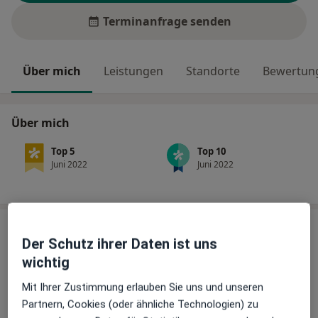
Terminanfrage senden
Über mich
Leistungen
Standorte
Bewertung
Über mich
Top 5
Top 10
Juni 2022
Juni 2022
Leistungen
Der Schutz ihrer Daten ist uns
Keine Informationen über Leistungen und Kosten
wichtig
Auf diesem Profil wurden noch keine Informationen
Mit Ihrer Zustimmung erlauben Sie uns und unseren
über Leistungen hinzugefügt.
Partnern, Cookies (oder ähnliche Technologien) zu