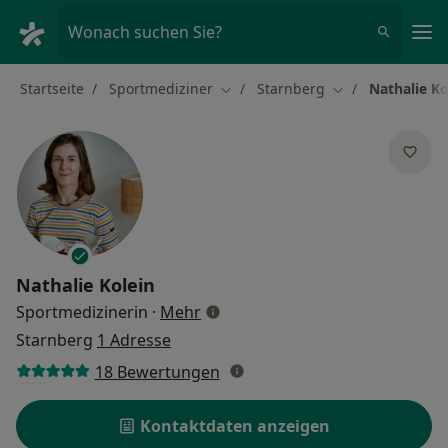
Ha
Wonach suchen Sie?
Startseite
Sportmediziner
Starnberg
Nathalie Ko
Stadt ändern
Stadt ändern
Nathalie Kolein
über Spezialisierungen
Sportmedizinerin
·
Mehr
Starnberg
1 Adresse
18 Bewertungen
Kontaktdaten anzeigen