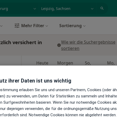
et, Erkrankung, Name
z.B. Berlin
Mehr Filter
Sortierung
lich versichert in
Wie wir die Suchergebnisse
sortieren
Heute
Morgen
So,
Mo,
7 Aug
8 Aug
9 Aug
10 Aug
enchirurg
en
tz ihrer Daten ist uns wichtig
Online-Terminbuchung nicht verfügbar
Zustimmung erlauben Sie uns und unseren Partnern, Cookies (oder äh
Terminanfrage senden
en) zu verwenden, um Daten für Statistiken zu sammeln und Inhalte 
ps
ren Surfgewohnheiten basieren. Wenn Sie nur notwendige Cookies ak
Praxis Dr.med. Tobias Colditz Facharzt für Neurochirurgie
 nur diejenigen verwenden, die für die ordnungsgemäße Nutzung uns
erforderlich sind. Notwendige Cookies können nie abgelehnt werden.