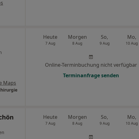
ps
Heute
Morgen
So,
Mo,
7 Aug
8 Aug
9 Aug
10 Aug
n
Online-Terminbuchung nicht verfügbar
Terminanfrage senden
e Maps
hirurgie
Schön
Heute
Morgen
So,
Mo,
7 Aug
8 Aug
9 Aug
10 Aug
en