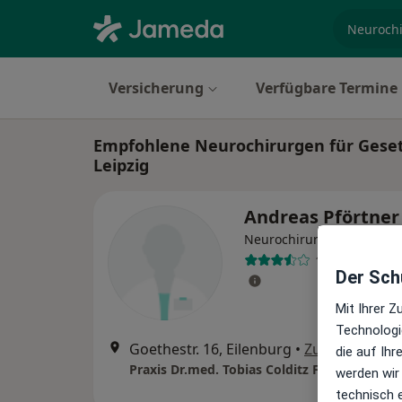
Fachgebi
Versicherung
Verfügbare Termine
Empfohlene Neurochirurgen für Gesetz
Leipzig
Andreas Pförtner
Neurochirurg, Wirbelsäul
18 Bewertung
Der Schu
Mit Ihrer 
Technologi
Goethestr. 16, Eilenburg
•
Zu Google Ma
die auf Ih
werden wir
technisch 