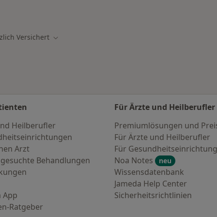
hte Fachgebiete:
zlich Versichert
ern
Stadt ändern
tienten
Für Ärzte und Heilberufler
nd Heilberufler
Premiumlösungen und Prei
heitseinrichtungen
Für Ärzte und Heilberufler
nen Arzt
Für Gesundheitseinrichtun
 gesuchte Behandlungen
Noa Notes
neu
nkungen
Wissensdatenbank
Jameda Help Center
 App
Sicherheitsrichtlinien
en-Ratgeber