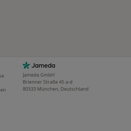
Kontakt
Jameda - Startseite
Jameda GmbH
se
Brienner Straße 45 a-d
80333 München, Deutschland
gen