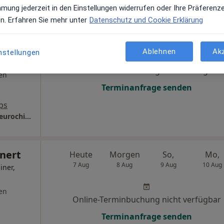
mmung jederzeit in den Einstellungen widerrufen oder Ihre Präferenz
en. Erfahren Sie mehr unter
Datenschutz und Cookie Erklärung
olditz
Heute
Morgen
So,
Mo,
7 Aug
8 Aug
9 Aug
10 Aug
peut,
Ablehnen
Ak
nstellungen
Online-Terminbuchung nicht verfügbar
en
Terminanfrage senden
ps
Praxis Dr.med. Tobias Colditz Facharzt für Neurochirurgie
hnert
Heute
Morgen
So,
Mo,
7 Aug
8 Aug
9 Aug
10 Aug
iner,
en
Online-Terminbuchung nicht verfügbar
Terminanfrage senden