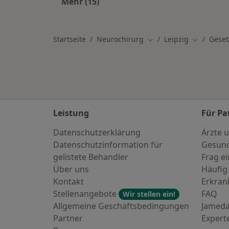
Mehr (15)
Mehr in der Kategorie: Häufig gesuc
Startseite
Neurochirurg
Leipzig
Geset
Stadt ändern
Stadt änd
Leistung
Für Pa
Datenschutzerklärung
Ärzte u
Datenschutzinformation für
Gesund
gelistete Behandler
Frag ei
Über uns
Häufig
Kontakt
Erkra
Stellenangebote
FAQ
Wir stellen ein!
Allgemeine Geschäftsbedingungen
Jameda
Partner
Expert