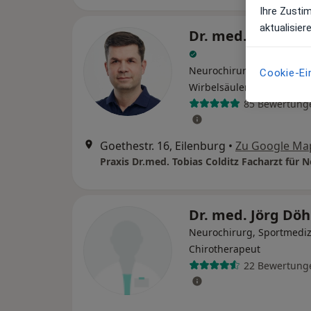
Ihre Zusti
aktualisier
Dr. med. Tobias C
Neurochirurg, Chirothera
Cookie-Ei
Wirbelsäulenchirurg
85 Bewertung
Goethestr. 16, Eilenburg
•
Zu Google Ma
Dr. med. Jörg Dö
Neurochirurg, Sportmediz
Chirotherapeut
22 Bewertung