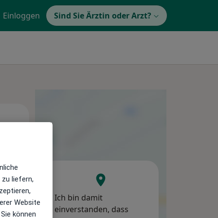
Einloggen
Sind Sie Ärztin oder Arzt?
Di,
Mi,
Do,
11 Aug
12 Aug
13 Aug
nliche
zu liefern,
zeptieren,
Ich bin damit
erer Website
einverstanden, dass
 Sie können