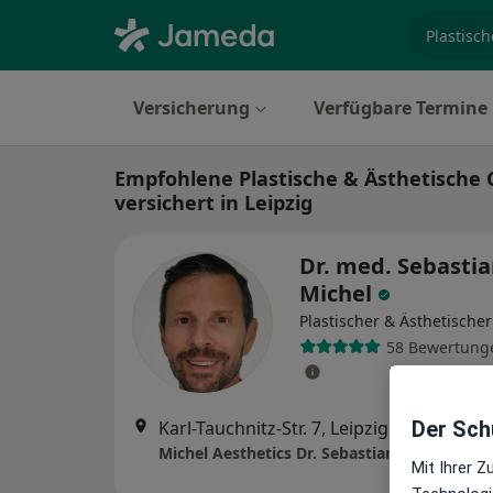
Fachgebi
Versicherung
Verfügbare Termine
Empfohlene Plastische & Ästhetische C
versichert in Leipzig
Dr. med. Sebasti
Michel
Plastischer & Ästhetische
58 Bewertung
Der Schu
Karl-Tauchnitz-Str. 7, Leipzig
•
Zu Google
Mit Ihrer 