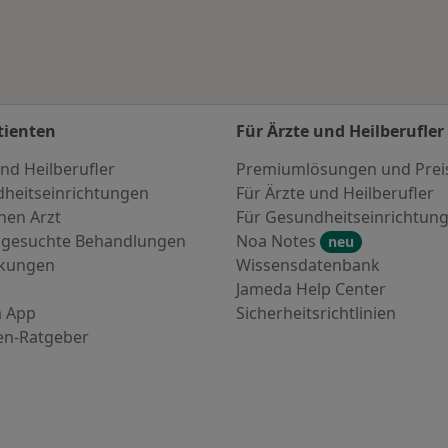
tienten
Für Ärzte und Heilberufler
nd Heilberufler
Premiumlösungen und Prei
heitseinrichtungen
Für Ärzte und Heilberufler
nen Arzt
Für Gesundheitseinrichtun
 gesuchte Behandlungen
Noa Notes
neu
nkungen
Wissensdatenbank
Jameda Help Center
 App
Sicherheitsrichtlinien
en-Ratgeber