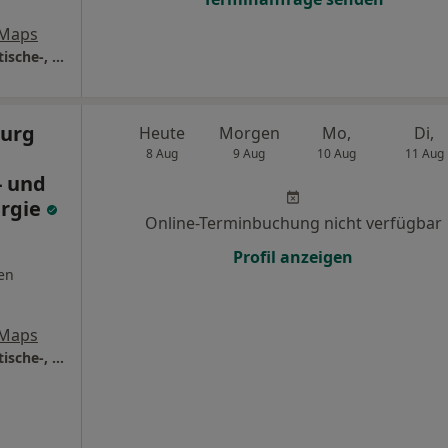
 Maps
Klinikum Magdeburg gGmbH Klinik für Plastische-, Brust- und Ästhetische Chirurgie
urg
Heute
Morgen
Mo,
Di,
8 Aug
9 Aug
10 Aug
11 Aug
- und
urgie
Online-Terminbuchung nicht verfügbar
Profil anzeigen
en
 Maps
Klinikum Magdeburg gGmbH Klinik für Plastische-, Brust- und Ästhetische Chirurgie