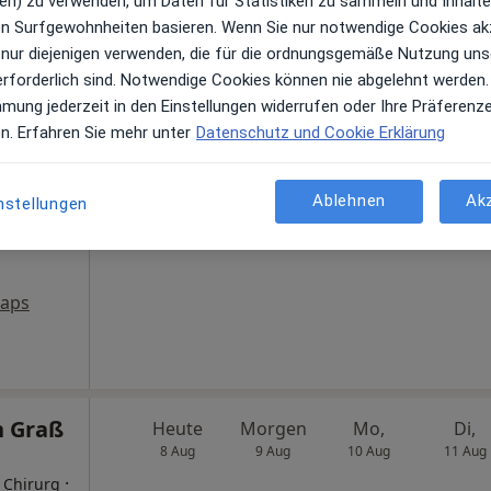
en) zu verwenden, um Daten für Statistiken zu sammeln und Inhalte 
ren Surfgewohnheiten basieren. Wenn Sie nur notwendige Cookies ak
 nur diejenigen verwenden, die für die ordnungsgemäße Nutzung uns
Heute
Morgen
Mo,
Di,
Völpel
8 Aug
9 Aug
10 Aug
11 Aug
erforderlich sind. Notwendige Cookies können nie abgelehnt werden.
mmung jederzeit in den Einstellungen widerrufen oder Ihre Präferenz
en. Erfahren Sie mehr unter
Datenschutz und Cookie Erklärung
Online-Terminbuchung nicht verfügbar
, Kiefer-,
Profil anzeigen
Ablehnen
Ak
nstellungen
en
Maps
n Graß
Heute
Morgen
Mo,
Di,
8 Aug
9 Aug
10 Aug
11 Aug
·
r Chirurg