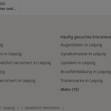
aps
M2 Praxis im Merkurhaus Dr. Friederike Dauter und Dr. Kevin Dauter
Häufig gesuchte Erkranku
ig
Augenfalten in Leipzig
t in Leipzig
Gynäkomastie in Leipzig
zlich versichert in Leipzig
Lipödem in Leipzig
zig
Brustfehlbildung in Leipzig
rsichert in Leipzig
Tränensäcke in Leipzig
Mehr (15)
hte Fachgebiete:
Mehr in der Kategor
Leipzig
Gesetzlich Versichert
dt ändern
Stadt ändern
Stadt ändern