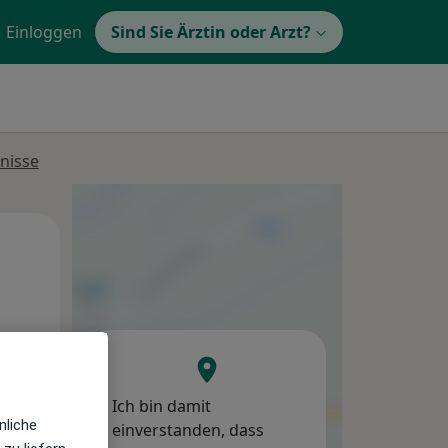
Einloggen
Sind Sie Ärztin oder Arzt?
nisse
Mi,
Do,
Fr,
12 Aug
13 Aug
14 Aug
Ich bin damit
nliche
einverstanden, dass