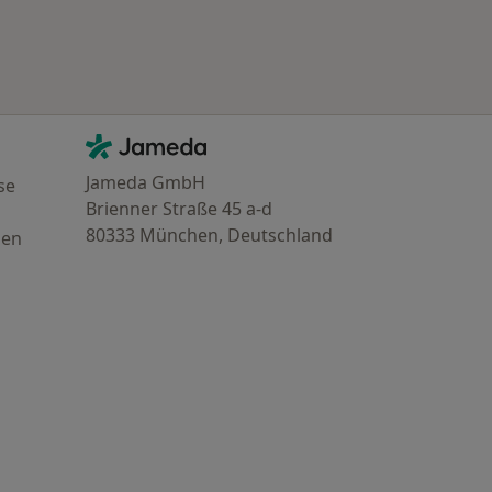
Kontakt
Jameda - Startseite
Jameda GmbH
se
Brienner Straße 45 a-d
80333 München, Deutschland
gen