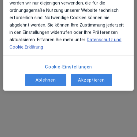
werden wir nur diejenigen verwenden, die für die
ordnungsgemäße Nutzung unserer Website technisch
erforderlich sind. Notwendige Cookies können nie
abgelehnt werden. Sie können Ihre Zustimmung jederzeit
in den Einstellungen widerrufen oder Ihre Präferenzen
aktualisieren. Erfahren Sie mehr unter
Datenschutz und
Cookie Erklärung
Dr. med. Axel Schramm
Cookie-Einstellungen
Neurologe
23 Bewertungen
Ablehnen
Akzeptieren
Rudolf-Breitscheid-Str 41, Furth
•
Zu Google Maps
NeuroPraxis Fürth Dr.med. Axel Schramm PD Dr.med.Lorenz Breuer
Dieser Arzt bzw. diese Ärztin bietet keine Online-Terminbuchung an diesem Standort an.
Terminanfrage senden