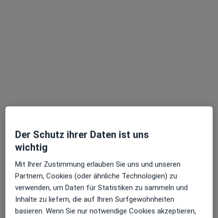
Dr. med. Alexandra Lämmer
Neurologin
1 Bewertung
Der Schutz ihrer Daten ist uns
wichtig
An der Schütt 9, Herzogenaurach
•
Zu Google Maps
Mit Ihrer Zustimmung erlauben Sie uns und unseren
Praxis Dr.med. Alexandra Lämmer Fachärztin für Neurologie
Partnern, Cookies (oder ähnliche Technologien) zu
Dieser Arzt bzw. diese Ärztin bietet keine Online-Terminbuchung an diesem Standort an.
verwenden, um Daten für Statistiken zu sammeln und
Inhalte zu liefern, die auf Ihren Surfgewohnheiten
Terminanfrage senden
basieren. Wenn Sie nur notwendige Cookies akzeptieren,