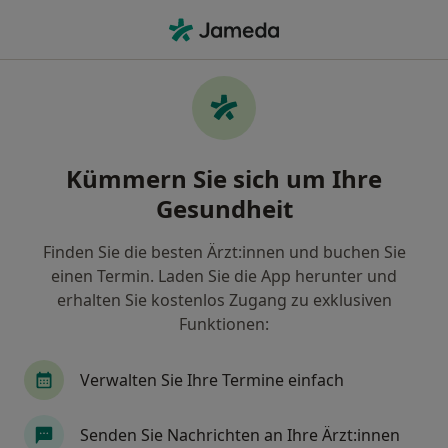
Ha
Neurologe • Herzogenaurach, Bayern
Filter & Sortierung
Zu Google Maps
Neurologe in Herzogenaurach: Termin
Kümmern Sie sich um Ihre
buchen mit jameda
Gesundheit
Finden Sie Neurologen in Herzogenaurach und
buchen Sie online ohne zusätzliche Kosten.
Finden Sie die besten Ärzt:innen und buchen Sie
Wie wir die Suchergebnisse sortieren
einen Termin. Laden Sie die App herunter und
erhalten Sie kostenlos Zugang zu exklusiven
Funktionen:
Verwalten Sie Ihre Termine einfach
Senden Sie Nachrichten an Ihre Ärzt:innen