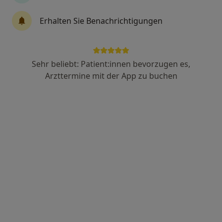
Anzeige
Erhalten Sie Benachrichtigungen
Dr. med. Stefanie Dröder
Neurologin
171 Bewertungen
Sehr beliebt: Patient:innen bevorzugen es,
Arzttermine mit der App zu buchen
Zu Google
Erich-Ollenhauer-Str. 39, Nürnberg
•
Maps
Privatpraxis Dr.med. Stefanie Dröder Fachärztin für Neurologie
Privatpraxis
Dieser Arzt bzw. diese Ärztin bietet keine Online-Terminbuchung an diesem Standort an.
Terminanfrage senden