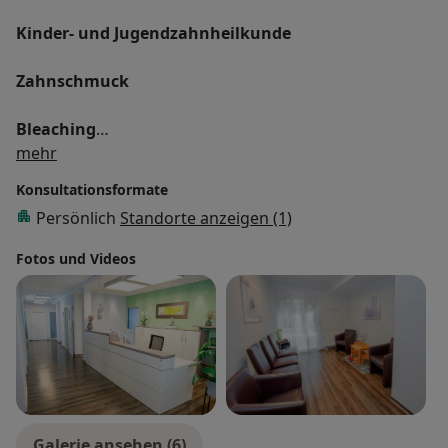
Kinder- und Jugendzahnheilkunde
Zahnschmuck
Bleaching
Über mich
mehr
Schnarchtherapie
Konsultationsformate
Persönlich
Standorte anzeigen (1)
Mundgeruchssprechstunde
Fotos und Videos
Galerie ansehen (6)