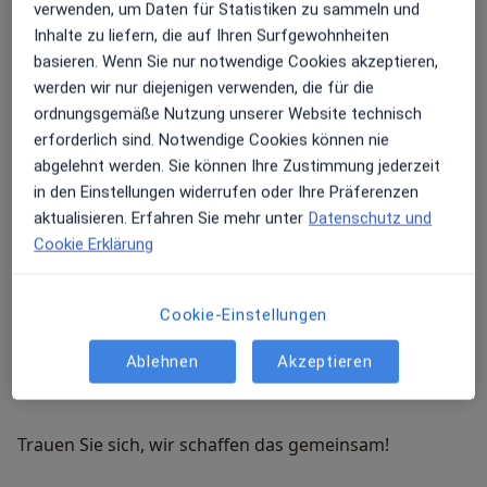
Wurden Sie nicht ernstgenommen und man hat
verwenden, um Daten für Statistiken zu sammeln und
Sie verletzt?
Inhalte zu liefern, die auf Ihren Surfgewohnheiten
Dann gehören Sie zur Gruppe von Menschen, die
basieren. Wenn Sie nur notwendige Cookies akzeptieren,
unter einer sogenannten „Zahnarztphobie“ leidet.
Hat man Ihnen Schmerzen zugefügt?
werden wir nur diejenigen verwenden, die für die
Allein in Deutschland haben 6 Millionen Menschen das
ordnungsgemäße Nutzung unserer Website technisch
gleiche Problem wie Sie. Bei uns in der Praxis sind Sie
Schämen Sie sich wegen Ihrer schlechten Zähne?
erforderlich sind. Notwendige Cookies können nie
richtig. Zu uns kommen ganz viele Angstpatienten.
abgelehnt werden. Sie können Ihre Zustimmung jederzeit
Sind Sie deshalb jahrelang nicht mehr zum
in den Einstellungen widerrufen oder Ihre Präferenzen
Zahnarzt gegangen?
aktualisieren. Erfahren Sie mehr unter
Datenschutz und
Unser erfahrenes Team ist mit der Problematik
Cookie Erklärung
bestens vertraut und kann Ihnen helfen, Ihre Angst
Ist Ihnen mittlerweile der Gedanke an eine
stufenweiße abzubauen.
Zahnarztpraxis unerträglich?
Cookie-Einstellungen
Wir helfen Ihnen, Ihre Ängste abzubauen und eine
Ablehnen
Akzeptieren
einfühlsame, stressfreie Behandlung zu erleben.
Trauen Sie sich, wir schaffen das gemeinsam!