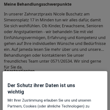
Meine Behandlungs­schwerpunkte
In unserer Zahnarztpraxis Nicole Buschatz am
Simeonsplatz 17 in Minden tun wir alles dafür, damit
Sie sich wohlfühlen. Ob Kinder, Erwachsene, Senioren
oder Angstpatienten - wir behandeln Sie mit viel
Einfühlungsvermögen, Erfahrung und Kompetenz und
gehen auf Ihre individuellen Wünsche und Bedürfnisse
ein. Auf jameda lesen Sie mehr über uns und unsere
Behandlungen oder kontaktieren Sie unser
freundliches Team unter 0571/26534. Wir sind gerne
für Sie da.
Angstpatienten
Haben Sie unendliche Angst vor
Zahnbehandlungen?
Der Schutz ihrer Daten ist uns
wichtig
Oder haben Sie schlechte Erfahrung beim
Zahnarzt gemacht?
Mit Ihrer Zustimmung erlauben Sie uns und unseren
Partnern, Cookies (oder ähnliche Technologien) zu