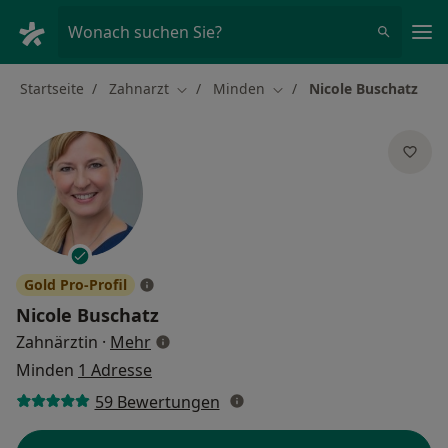
Ha
Wonach suchen Sie?
Startseite
Zahnarzt
Minden
Nicole Buschatz
Stadt ändern
Stadt ändern
Gold Pro-Profil
Nicole Buschatz
über Spezialisierungen
Zahnärztin
·
Mehr
Minden
1 Adresse
59 Bewertungen