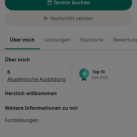
Termin buchen
Nachricht senden
Über mich
Leistungen
Standorte
Bewertung
Über mich
6
Top 10
Juni 2022
Akademische Ausbildung
Herzlich willkommen
Weitere Informationen zu mir
Fortbildungen: