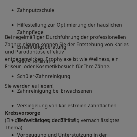
Zahnputzschule
Hilfestellung zur Optimierung der häuslichen
Zahnpflege
Bei regelmäßiger Durchführung der professionellen
Zahnreinigung können Sie der Entstehung von Karies
Ernährungsberatung
und Parodontose effektiv
entgegenwirken. Prophylaxe ist wie Wellness, ein
Karies-Risikotest
Friseur- oder Kosmetikbesuch für Ihre Zähne.
Schüler-Zahnreinigung
Sie werden es lieben!
Zahnreinigung bei Erwachsenen
Versiegelung von kariesfreien Zahnflächen
Krebsvorsorge
(Ein ganz wichtiges, doch häufig vernachlässigtes
Tiefenhärtung der Zähne
Thema)
Vorbeugung und Unterstützung in der