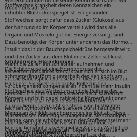
Weiterbildungen umfassende Kenntnisse haben. Wir
Stoffwechselkrankheit deren Kennzeichen ein
freuen uns auf Sie.
erhöhter Blutzuckerspiegel ist. Ein gesunder
Stoffwechsel sorgt dafür dass Zucker (Glukose) aus
der Nahrung so im Körper verteilt wird dass alle
Organe und Muskeln gut mit Energie versorgt sind.
Dazu benötigt der Körper unter anderem das Hormon
Insulin das in der Bauchspeicheldrüse hergestellt wird
und den Zucker aus dem Blut in die Zellen schleust.
Schilddrüsen-Erkrankungen
Wenn die Zellen ihn schlechter aufnehmen und
Die Schilddrüse ist eine Hormondrüse die
verwerten (Insulinresistenz) staut sich er sich im Blut
schmetterlingsförmig unterhalb des Kehlkopfs am
an. Die Bauchspeicheldrüse kann diese Resistenz nur
Hals liegt. Sie spielt eine große Rolle für den
vorübergehend kompensieren indem sie mehr Insulin
Stoffwechsel das Wachstum und die Reifung des
herstellt. Erhöhte Blutzuckerwerte verursachen oft
Körpers und hilft dabei zahlreiche Körperfunktionen
über mehrere Jahre keine Beschwerden bei nur
zu regulieren. Dazu gibt sie stetig eine bestimmte
leichten Symptomen wie starkem Durst häufigem
Menge an Schilddrüsenhormonen ins Blut ab. Diese
Wasserlassen oder Abgeschlagenheit. Sie schädigen
Menge kann sie erhöhen wenn der Stoffwechsel mehr
aber die Blutgefäße die Nerven und zahlreiche
Energie benötigt zum Beispiel bei Kälte im Wachstum
Organe. Zu den wichtigsten Folgekrankheiten zählen
Adipositas (Übergewicht)
oder während der Schwangerschaft. Ist der