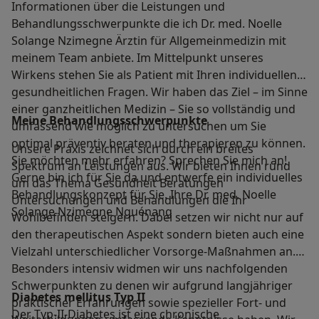
Informationen über die Leistungen und
Behandlungsschwerpunkte die ich Dr. med. Noelle
Solange Nzimegne Ärztin für Allgemeinmedizin mit
meinem Team anbiete. Im Mittelpunkt unseres
Wirkens stehen Sie als Patient mit Ihren individuellen
gesundheitlichen Fragen. Wir haben das Ziel – im Sinne
einer ganzheitlichen Medizin – Sie so vollständig und
Meine Behandlungs­schwerpunkte
umfassend wie möglich zu untersuchen um Sie
optimal präventiv beraten und therapieren zu können.
Unsere Praxis zeichnet sich durch ein breites
Sie möchten mehr erfahren? Sprechen Sie mich an!
Spektrum an Leistungen aus. Wir bieten Ihnen rund
Gerne bin ich für Sie da und entwerfe ein individuelles
um das Thema Gesundheit Beratungen
Behandlungskonzept für Sie. Ihre Dr. med. Noelle
Untersuchungen und Behandlungen die Ihr
Solange Nzimegne Nguénang
Wohlbefinden steigern. Dabei setzen wir nicht nur auf
den therapeutischen Aspekt sondern bieten auch eine
Vielzahl unterschiedlicher Vorsorge-Maßnahmen an.
Besonders intensiv widmen wir uns nachfolgenden
Schwerpunkten zu denen wir aufgrund langjähriger
Diabetes mellitus Typ II
praktischer Erfahrungen sowie spezieller Fort- und
Der Typ-II-Diabetes ist eine chronische