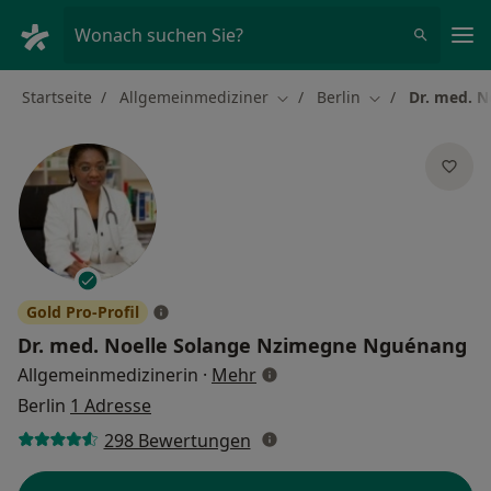
Ha
Wonach suchen Sie?
Startseite
Allgemeinmediziner
Berlin
Dr. med. 
Stadt ändern
Stadt ändern
Gold Pro-Profil
Dr. med.
Noelle Solange Nzimegne Nguénang
über Spezialisierungen
Allgemeinmedizinerin
·
Mehr
Berlin
1 Adresse
298 Bewertungen