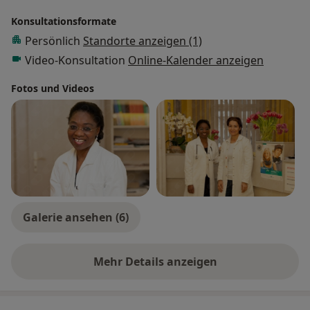
dabei verschiedenste Faktoren wie Geschlecht Alter
Körpermaße Vorerkrankungen Familiengeschichte
Konsultationsformate
und Ihre aktuelle Ernährungsweise um nur einige zu
Persönlich
Standorte anzeigen (1)
nennen. Durch die Analyse erfahren Sie inwieweit Ihre
Video-Konsultation
Online-Kalender anzeigen
individuelle Ernährungssituation von den
Erkenntnissen der aktuellen Ernährungsmedizin
Fotos und Videos
abweicht bzw. wie Sie Ihre Ernährung optimieren
können.
Galerie ansehen (6)
Mehr Details anzeigen
über Erfahrungen