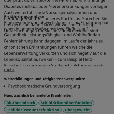
überprüft ob versteckte Herz-Kreislauf-Erkrankungen
Diabetes mellitus oder Nierenerkrankungen vorliegen.
Auch weiterführende Vorsorgemaßnahmen und -
Ernährungsanalyse
beratungen sind Teil unseres Portfolios. Sprechen Sie
Eine gesunde und abwechslungsreiche Ernährung hat
uns gerne an dann klären wir welche Check-up-
einen in hohem Maße positiven Einfluss auf
Untersuchungen für Sie individuell geeignet sind.
Gesundheit Leistungsfähigkeit und Wohlbefinden.
Fehlernährung kann dagegen im Laufe der Jahre zu
chronischen Erkrankungen führen welche die
Lebenserwartung verkürzen und sich negativ auf die
Lebensqualität auswirken – zum Beispiel Herz-
Kreislauf-Erkrankungen Stoffwechselstörungen oder
Über mich
mehr
chronische Entzündungen. Bei angeborenen oder
bestehenden Erkrankungen kann eine darauf
Weiterbildungen und Tätigkeitsschwerpunkte
abgestimmte Ernährung den Verlauf günstig
Psychosomatische Grundversorgung
beeinflussen Beschwerden lindern Folgeerkrankungen
Hauptsächlich behandelte Krankheiten
vermeiden und den Therapieerfolg
fördern. Unsere Ernährungsanalyse ermittelt Ihre
Bluthochdruck
Schilddrüsenüberfunktion
individuelle Ernährungssituation und berücksichtigt
Schilddrüsenunterfunktion
Übergewicht