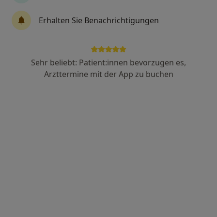
8 Bewertungen
Erhalten Sie Benachrichtigungen
Bahnhofstr. 18 1/4, Augsburg
•
Zu Google Maps
Praxis Dr.med. Stephan Schneider Facharzt für Innere Medizin und Kardiologie
Dieser Arzt bzw. diese Ärztin bietet keine Online-Terminbuchung an diesem Standort an.
Sehr beliebt: Patient:innen bevorzugen es,
Arzttermine mit der App zu buchen
Terminanfrage senden
Dr. med. Philipp Gaudron
Notfallmediziner, Kardiologe, Intensivmedizin
4 Bewertungen