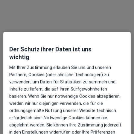
Dr. Dr. med. Marc Weidenbusch
·
Mehr
Notfallmediziner, Allgemeinmediziner, Nephrologe
Der Schutz ihrer Daten ist uns
246 Bewertungen
wichtig
Mit Ihrer Zustimmung erlauben Sie uns und unseren
Adresse
Videosprechstunde
Partnern, Cookies (oder ähnliche Technologien) zu
verwenden, um Daten für Statistiken zu sammeln und
Zu Google
Inhalte zu liefern, die auf Ihren Surfgewohnheiten
Estermannweg 1, Kirchheim bei München
•
Maps
basieren. Wenn Sie nur notwendige Cookies akzeptieren,
Praxis Dr.med. Marc Weidenbusch
werden wir nur diejenigen verwenden, die für die
ordnungsgemäße Nutzung unserer Website technisch
Dieser Arzt bzw. diese Ärztin bietet keine Online-Terminbuchung an diesem Standort an.
erforderlich sind. Notwendige Cookies können nie
abgelehnt werden. Sie können Ihre Zustimmung jederzeit
Terminanfrage senden
in den Einstellungen widerrufen oder Ihre Präferenzen