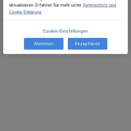
aktualisieren. Erfahren Sie mehr unter
Datenschutz und
Cookie Erklärung
Cookie-Einstellungen
Ablehnen
Akzeptieren
Dr. med. Anna Lena Lahmann
·
Mehr
Notfallmedizinerin, Internistin, Kardiologin
598 Bewertungen
Türkenstr. 84, München
•
Zu Google Maps
Kardiologie Türkenstraße
Dieser Arzt bzw. diese Ärztin bietet keine Online-Terminbuchung an diesem Standort an.
Terminanfrage senden