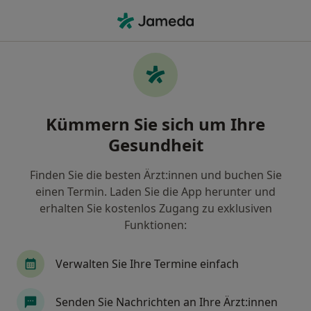
Ha
Notfallmediziner • Inningen, Augsburg, Bayern
Filter & Sortierung
Zu Google Maps
Notfallmediziner in Augsburg, Inningen
Kümmern Sie sich um Ihre
Wie wir die Suchergebnisse sortieren
Gesundheit
Finden Sie die besten Ärzt:innen und buchen Sie
einen Termin. Laden Sie die App herunter und
erhalten Sie kostenlos Zugang zu exklusiven
Funktionen:
Verwalten Sie Ihre Termine einfach
Dr. med. Stephan Schneider
·
Mehr
Notfallmediziner, Internist, Kardiologe
Senden Sie Nachrichten an Ihre Ärzt:innen