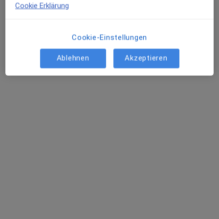
Cookie Erklärung
Adresse
Videosprechstunde
Cookie-Einstellungen
An der Hasenkaule 10, Hürth
•
Zu Google Maps
LuxDocs
Ablehnen
Akzeptieren
Privatpraxis
Dieser Arzt bzw. diese Ärztin bietet keine Online-Terminbuchung an diesem Standort an.
Terminanfrage senden
Dr. med. Falko Lindacher