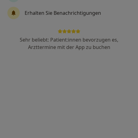
Dr. med. Christos Koliussis
Erhalten Sie Benachrichtigungen
Notfallmediziner, Plastischer & Ästhetischer Chirurg,
·
Mehr
Handchirurg
337 Bewertungen
Sehr beliebt: Patient:innen bevorzugen es,
Arzttermine mit der App zu buchen
Berliner Allee 61, Düsseldorf
•
Zu Google Maps
XK Aesthetics
Privatpraxis
Dieser Arzt bzw. diese Ärztin bietet keine Online-Terminbuchung an diesem Standort an.
Terminanfrage senden
Ärzte und Heilberufler verfügbar
Diese Ärzte und Heilberufler befinden sich
außerhalb von Langenfeld, Nordrhein-Westfalen in