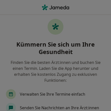
Ha
Notfallmediziner • Langenfeld, Nordrhein-Westfalen
Filter & Sortierung
Zu Google Maps
Notfallmediziner in Langenfeld: Termin
Kümmern Sie sich um Ihre
buchen mit jameda
Gesundheit
Finden Sie Notfallmediziner in Langenfeld und
buchen Sie online ohne zusätzliche Kosten.
Finden Sie die besten Ärzt:innen und buchen Sie
Wie wir die Suchergebnisse sortieren
einen Termin. Laden Sie die App herunter und
erhalten Sie kostenlos Zugang zu exklusiven
Funktionen:
Verwalten Sie Ihre Termine einfach
Senden Sie Nachrichten an Ihre Ärzt:innen