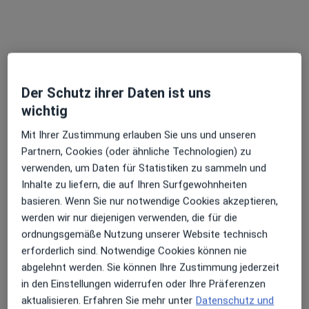
Grabenstr. 17, Düsseldorf
•
Zu Google Maps
Cardiopraxis in Düsseldorf
Dieser Arzt bzw. diese Ärztin bietet keine Online-Terminbuchung an diesem Standort an.
Der Schutz ihrer Daten ist uns
Terminanfrage senden
wichtig
Mit Ihrer Zustimmung erlauben Sie uns und unseren
Partnern, Cookies (oder ähnliche Technologien) zu
verwenden, um Daten für Statistiken zu sammeln und
Inhalte zu liefern, die auf Ihren Surfgewohnheiten
basieren. Wenn Sie nur notwendige Cookies akzeptieren,
werden wir nur diejenigen verwenden, die für die
ordnungsgemäße Nutzung unserer Website technisch
erforderlich sind. Notwendige Cookies können nie
Neu auf jameda
abgelehnt werden. Sie können Ihre Zustimmung jederzeit
Cihan Metin Yildirimtürk
in den Einstellungen widerrufen oder Ihre Präferenzen
Notfallmediziner, Arzt, Orthopäde & Unfallchirurg
aktualisieren. Erfahren Sie mehr unter
Datenschutz und