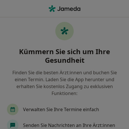
Ha
Notfallmediziner • Mariahof, Trier, Rheinland-Pfalz
Filter & Sortierung
Zu Google Maps
Notfallmediziner in Trier, Mariahof
Kümmern Sie sich um Ihre
Wie wir die Suchergebnisse sortieren
Gesundheit
Finden Sie die besten Ärzt:innen und buchen Sie
einen Termin. Laden Sie die App herunter und
erhalten Sie kostenlos Zugang zu exklusiven
Funktionen:
Verwalten Sie Ihre Termine einfach
Dr. med. Sven Kathöfer
·
Mehr
Notfallmediziner, Internist, Kardiologe
Senden Sie Nachrichten an Ihre Ärzt:innen