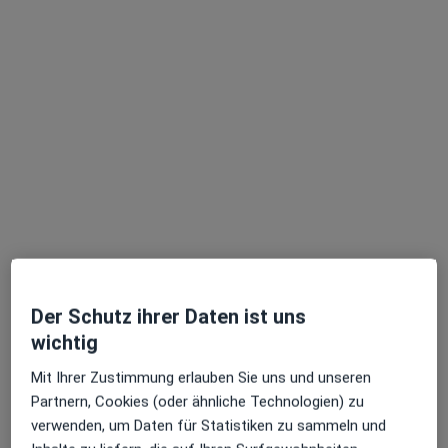
15 Bewertungen
Karthäuser Str. 68, Konz
•
Zu Google Maps
Praxis Christian Thomas Facharzt für Allgemeinmedizin
Dieser Arzt bzw. diese Ärztin bietet keine Online-Terminbuchung an diesem Standort an.
Terminanfrage senden
Ärzte und Heilberufler verfügbar
Diese Ärzte und Heilberufler befinden sich
außerhalb von Mariahof, Trier, Rheinland-Pfalz in
Der Schutz ihrer Daten ist uns
Gebieten nahe Ihrer Suche.
wichtig
Mit Ihrer Zustimmung erlauben Sie uns und unseren
Partnern, Cookies (oder ähnliche Technologien) zu
verwenden, um Daten für Statistiken zu sammeln und