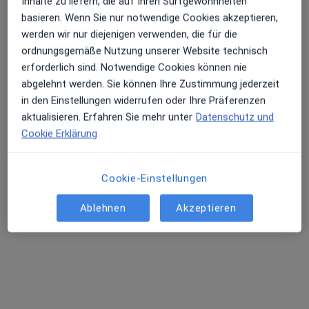
Inhalte zu liefern, die auf Ihren Surfgewohnheiten
basieren. Wenn Sie nur notwendige Cookies akzeptieren,
werden wir nur diejenigen verwenden, die für die
ordnungsgemäße Nutzung unserer Website technisch
erforderlich sind. Notwendige Cookies können nie
Dr. med. Berthold Eul
abgelehnt werden. Sie können Ihre Zustimmung jederzeit
Notfallmediziner, Internist, Rheumatologe
in den Einstellungen widerrufen oder Ihre Präferenzen
92 Bewertungen
aktualisieren. Erfahren Sie mehr unter
Datenschutz und
Cookie Erklärung
Schulstr. 92, Hermeskeil
•
Zu Google Maps
Praxis Dr.med. Berthold Eul Facharzt für Innere Medizin und Rheumatologie
Cookie-Einstellungen
Dieser Arzt bzw. diese Ärztin bietet keine Online-Terminbuchung an diesem Standort an.
Ablehnen
Akzeptieren
Terminanfrage senden
Andere Spezialisten in Ihrer Region
Im Moment sind keine Plätze mehr frei. Schauen Sie