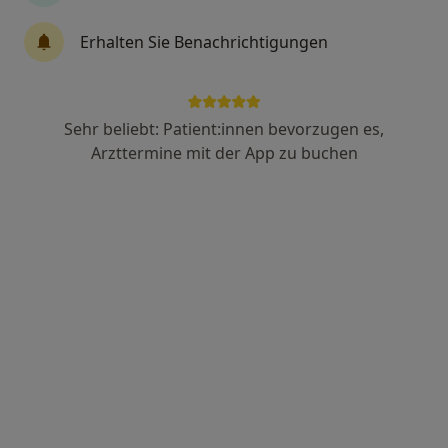
Nordallee 1, Trier
•
Zu Google Maps
Krankenhaus Barmherzige Brüder Abt. Innere Medizin III
Erhalten Sie Benachrichtigungen
Dieser Arzt bzw. diese Ärztin bietet keine Online-Terminbuchung an diesem Standort an.
Terminanfrage senden
Sehr beliebt: Patient:innen bevorzugen es,
Arzttermine mit der App zu buchen
Dr. med. Martin Ruppert
Notfallmediziner, Orthopäde & Unfallchirurg, Kinder- und
Jugend-Orthopäde
6 Bewertungen