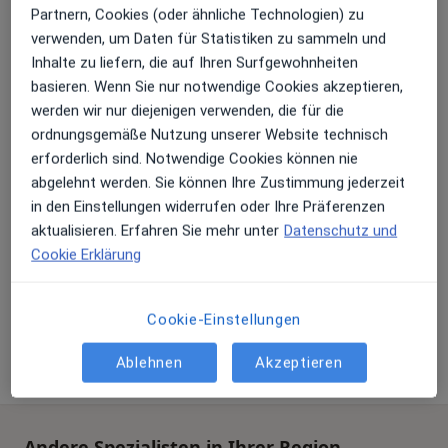
Partnern, Cookies (oder ähnliche Technologien) zu
verwenden, um Daten für Statistiken zu sammeln und
Inhalte zu liefern, die auf Ihren Surfgewohnheiten
basieren. Wenn Sie nur notwendige Cookies akzeptieren,
werden wir nur diejenigen verwenden, die für die
ordnungsgemäße Nutzung unserer Website technisch
Dr. med. Berthold Eul
erforderlich sind. Notwendige Cookies können nie
Notfallmediziner, Internist, Rheumatologe
abgelehnt werden. Sie können Ihre Zustimmung jederzeit
92 Bewertungen
in den Einstellungen widerrufen oder Ihre Präferenzen
aktualisieren. Erfahren Sie mehr unter
Datenschutz und
Cookie Erklärung
Schulstr. 92, Hermeskeil
•
Zu Google Maps
Praxis Dr.med. Berthold Eul Facharzt für Innere Medizin und Rheumatologie
Dieser Arzt bzw. diese Ärztin bietet keine Online-Terminbuchung an diesem Standort an.
Cookie-Einstellungen
Terminanfrage senden
Ablehnen
Akzeptieren
Andere Spezialisten in Ihrer Region