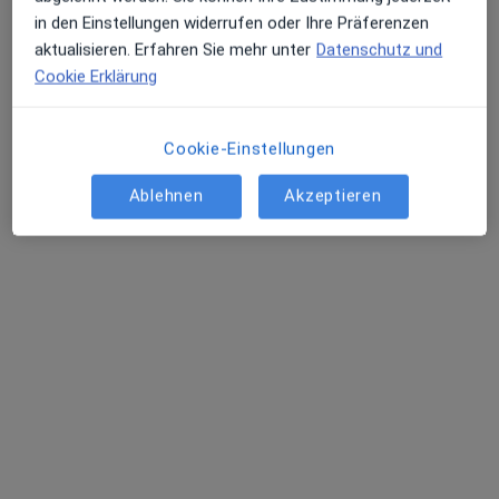
in den Einstellungen widerrufen oder Ihre Präferenzen
aktualisieren. Erfahren Sie mehr unter
Datenschutz und
Cookie Erklärung
Cookie-Einstellungen
Ablehnen
Akzeptieren
Dr. med. Christoph Eichhorn
·
Mehr
Orthopäde & Unfallchirurg, Handchirurg, Orthopäde
217 Bewertungen
Zu Google
Friedrich-Wilhelm-Platz 5-6, Aachen
•
Maps
MVZ Orthopäde und Unfallchirurgie Nordrhein GmbH
Dieser Arzt bzw. diese Ärztin bietet keine Online-Terminbuchung an diesem Standort an.
Terminanfrage senden