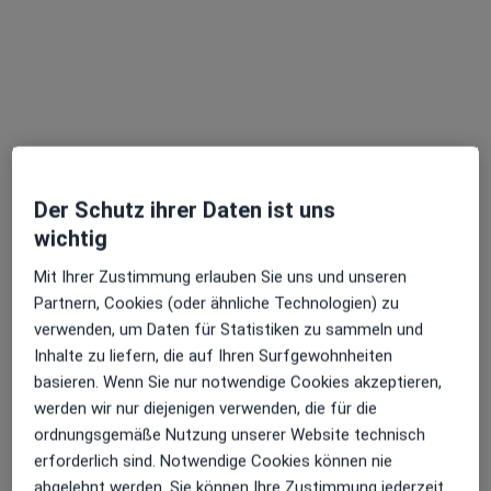
Dr. med. Stefan Lobner
·
Mehr
Orthopäde & Unfallchirurg, Akupunkteur, Orthopäde
32 Bewertungen
Der Schutz ihrer Daten ist uns
wichtig
Adresse
Videosprechstunde
Mit Ihrer Zustimmung erlauben Sie uns und unseren
Partnern, Cookies (oder ähnliche Technologien) zu
Düsseldorfer Str. 77, Meerbusch
•
Zu Google Maps
verwenden, um Daten für Statistiken zu sammeln und
Privatpraxis Dr.med. Stefan Lobner Facharzt für Orthopädie und Unfallchirurgie
Inhalte zu liefern, die auf Ihren Surfgewohnheiten
Privatpraxis
basieren. Wenn Sie nur notwendige Cookies akzeptieren,
Dieser Arzt bzw. diese Ärztin bietet keine Online-Terminbuchung an diesem Standort an.
werden wir nur diejenigen verwenden, die für die
ordnungsgemäße Nutzung unserer Website technisch
Terminanfrage senden
erforderlich sind. Notwendige Cookies können nie
abgelehnt werden. Sie können Ihre Zustimmung jederzeit