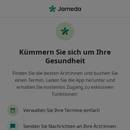
Ha
Orthopäde & Unfallchirurg • Tripsrath, Geilenkirchen, Nordrhein-Westfalen
Filter & Sortierung
Zu Google Maps
Orthopäden & Unfallchirurgen in
Kümmern Sie sich um Ihre
Geilenkirchen, Tripsrath
Gesundheit
Wie wir die Suchergebnisse sortieren
Finden Sie die besten Ärzt:innen und buchen Sie
einen Termin. Laden Sie die App herunter und
erhalten Sie kostenlos Zugang zu exklusiven
Funktionen:
Verwalten Sie Ihre Termine einfach
Dr. med. Peter Knöll
Senden Sie Nachrichten an Ihre Ärzt:innen
Orthopäde & Unfallchirurg, Orthopäde