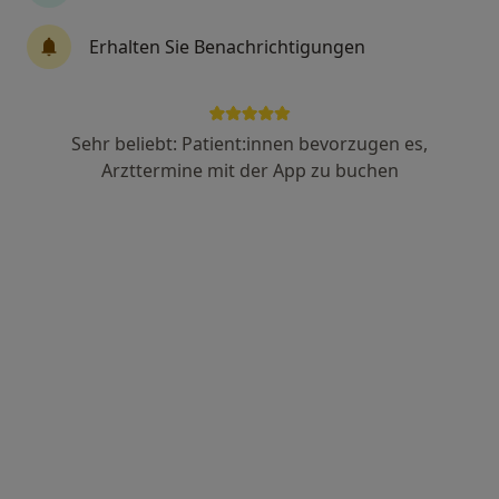
Zu Google
Erhalten Sie Benachrichtigungen
Martin-Heyden-Str. 32, Geilenkirchen
•
Maps
St. Elisabeth-Krankenhaus Klinik für Orthopädie und Unfallchirurgie TOZ Traumatolg.-Orthopädisches Zentrum West
Dieser Arzt bzw. diese Ärztin bietet keine Online-Terminbuchung an diesem Standort an.
Sehr beliebt: Patient:innen bevorzugen es,
Arzttermine mit der App zu buchen
Terminanfrage senden
Prof. Dr. med. Christopher Niedhart
·
Orthopäde & Unfallchirurg, Chirotherapeut, Orthopäde
Mehr