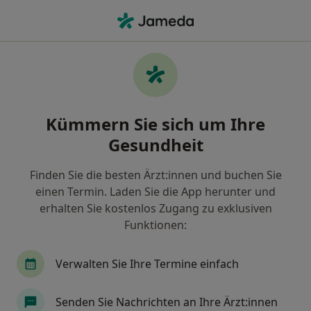
Ha
Orthopäde & Unfallchirurg • Thalkirchen-Obersendling-Forstenried-Fürstenried-Solln, München, Bayern
Filter & Sortierung
Zu Google Maps
Orthopäden & Unfallchirurgen in
Kümmern Sie sich um Ihre
München, Thalkirchen-Obersendling-
Forstenried-Fürstenried-Solln
Gesundheit
Wie wir die Suchergebnisse sortieren
Finden Sie die besten Ärzt:innen und buchen Sie
einen Termin. Laden Sie die App herunter und
erhalten Sie kostenlos Zugang zu exklusiven
Funktionen:
Verwalten Sie Ihre Termine einfach
Senden Sie Nachrichten an Ihre Ärzt:innen
Anzeige