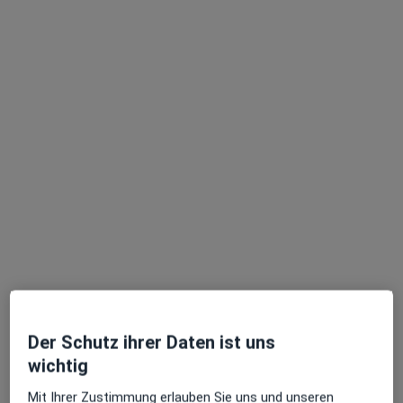
Anzeige
Klaus Stockhammer
Orthopäde & Unfallchirurg, Orthopäde
99 Bewertungen
Adresse 1
Adresse 2
Der Schutz ihrer Daten ist uns
wichtig
Rosenheimer Str. 30, München
•
Zu Google Maps
Praxis Klaus Stockhammer Facharzt für Orthopädie
Mit Ihrer Zustimmung erlauben Sie uns und unseren