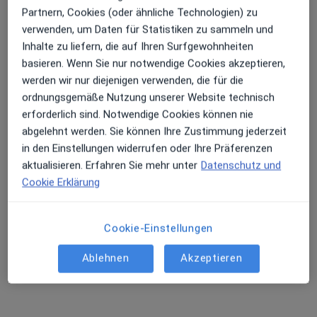
Dieser Arzt bzw. diese Ärztin bietet keine Online-Terminbuchung an diesem Standort an.
Partnern, Cookies (oder ähnliche Technologien) zu
verwenden, um Daten für Statistiken zu sammeln und
Terminanfrage senden
Inhalte zu liefern, die auf Ihren Surfgewohnheiten
basieren. Wenn Sie nur notwendige Cookies akzeptieren,
werden wir nur diejenigen verwenden, die für die
ordnungsgemäße Nutzung unserer Website technisch
erforderlich sind. Notwendige Cookies können nie
abgelehnt werden. Sie können Ihre Zustimmung jederzeit
in den Einstellungen widerrufen oder Ihre Präferenzen
aktualisieren. Erfahren Sie mehr unter
Datenschutz und
Cookie Erklärung
Prof. Dr. med. Christoph Lill
Orthopäde & Unfallchirurg, Sportmediziner, Chirotherapeut
Cookie-Einstellungen
505 Bewertungen
Ablehnen
Akzeptieren
Adresse
Videosprechstunde