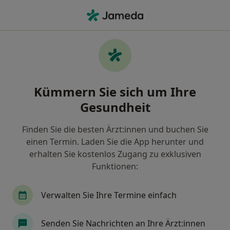
Ha
Orthopäde & Unfallchirurg • Thalkirchen-Obersendling-Forstenried-Fürstenried-Solln, München, Bayern
Filter & Sortierung
Zu Google Maps
Orthopäden & Unfallchirurgen in
Kümmern Sie sich um Ihre
München, Thalkirchen-Obersendling-
Forstenried-Fürstenried-Solln
Gesundheit
Wie wir die Suchergebnisse sortieren
Finden Sie die besten Ärzt:innen und buchen Sie
einen Termin. Laden Sie die App herunter und
erhalten Sie kostenlos Zugang zu exklusiven
Funktionen:
Verwalten Sie Ihre Termine einfach
Senden Sie Nachrichten an Ihre Ärzt:innen
Anzeige