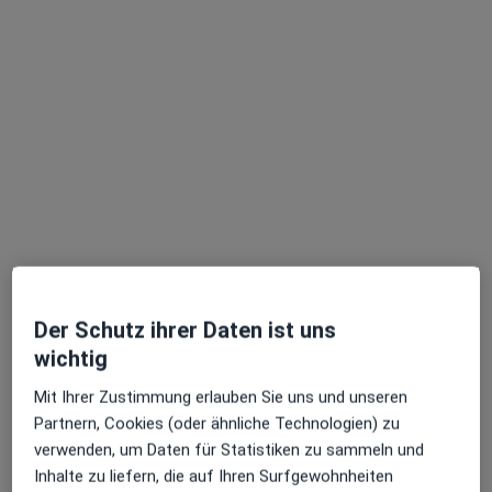
Anzeige
Dr. med. Andreas Wagner
Orthopäde & Unfallchirurg, Sportmediziner, Chirotherapeut
50 Bewertungen
Der Schutz ihrer Daten ist uns
Adresse 1
Adresse 2
wichtig
Sonnenstr. 4, München
•
Zu Google Maps
Mit Ihrer Zustimmung erlauben Sie uns und unseren
Orthopädische Tagesklinik am Stachus Dr.med. Andreas Wagner
Partnern, Cookies (oder ähnliche Technologien) zu
verwenden, um Daten für Statistiken zu sammeln und
Privatpraxis
Inhalte zu liefern, die auf Ihren Surfgewohnheiten
Dieser Arzt bzw. diese Ärztin bietet keine Online-Terminbuchung an diesem Standort an.