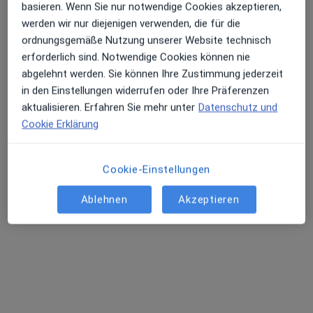
basieren. Wenn Sie nur notwendige Cookies akzeptieren,
werden wir nur diejenigen verwenden, die für die
Terminanfrage senden
ordnungsgemäße Nutzung unserer Website technisch
erforderlich sind. Notwendige Cookies können nie
abgelehnt werden. Sie können Ihre Zustimmung jederzeit
in den Einstellungen widerrufen oder Ihre Präferenzen
aktualisieren. Erfahren Sie mehr unter
Datenschutz und
Cookie Erklärung
Cookie-Einstellungen
Dr. med. Alexander Krenauer
Ablehnen
Akzeptieren
Orthopäde & Unfallchirurg, Chirotherapeut, Orthopäde
12 Bewertungen
Steinerstr. 6, München
•
Zu Google Maps
OCM Orthopädische Chirurgie München
Dieser Arzt bzw. diese Ärztin bietet keine Online-Terminbuchung an diesem Standort an.