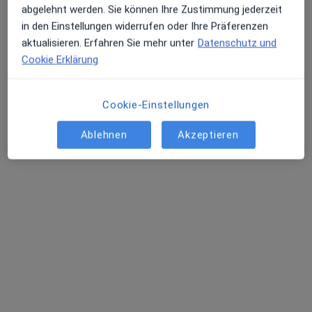
203 Bewertungen
abgelehnt werden. Sie können Ihre Zustimmung jederzeit
in den Einstellungen widerrufen oder Ihre Präferenzen
aktualisieren. Erfahren Sie mehr unter
Datenschutz und
Schäferkampsallee 18, Hamburg
•
Zu Google Maps
Cookie Erklärung
MVZ Schlump One
Dieser Arzt bzw. diese Ärztin bietet keine Online-Terminbuchung an diesem Standort an.
Cookie-Einstellungen
Terminanfrage senden
Ablehnen
Akzeptieren
Ärzte und Heilberufler verfügbar
Diese Ärzte und Heilberufler befinden sich
außerhalb von Hamburg, Hamburg in Gebieten
nahe Ihrer Suche.