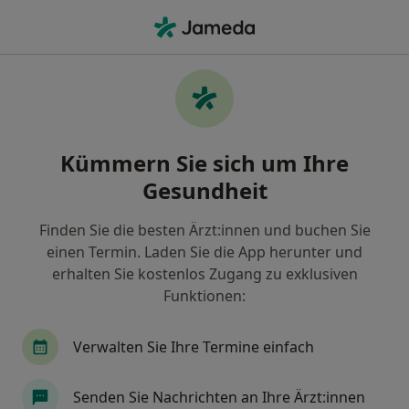
Ha
Orthopäde • Hamburg, Hamburg
Filter & Sortierung
• 1
Zu Google Map
Empfohlene Orthopäden für Gesetzlich
Kümmern Sie sich um Ihre
versichert in Hamburg
Gesundheit
Wie wir die Suchergebnisse sortieren
Finden Sie die besten Ärzt:innen und buchen Sie
einen Termin. Laden Sie die App herunter und
erhalten Sie kostenlos Zugang zu exklusiven
Funktionen:
Verwalten Sie Ihre Termine einfach
Till Ganschow
Senden Sie Nachrichten an Ihre Ärzt:innen
Orthopäde, Orthopäde & Unfallchirurg