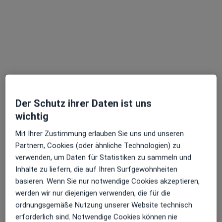
Zu Google
Tangstedter Landstr. 400, Hamburg
•
Maps
Asklepios GZ Heidberg
Dieser Arzt bzw. diese Ärztin bietet keine Online-Terminbuchung an diesem Standort an.
Terminanfrage senden
Der Schutz ihrer Daten ist uns
wichtig
Mit Ihrer Zustimmung erlauben Sie uns und unseren
Partnern, Cookies (oder ähnliche Technologien) zu
verwenden, um Daten für Statistiken zu sammeln und
Inhalte zu liefern, die auf Ihren Surfgewohnheiten
basieren. Wenn Sie nur notwendige Cookies akzeptieren,
werden wir nur diejenigen verwenden, die für die
Dr. Frank Hartmann
ordnungsgemäße Nutzung unserer Website technisch
Orthopäde, Orthopäde & Unfallchirurg
erforderlich sind. Notwendige Cookies können nie