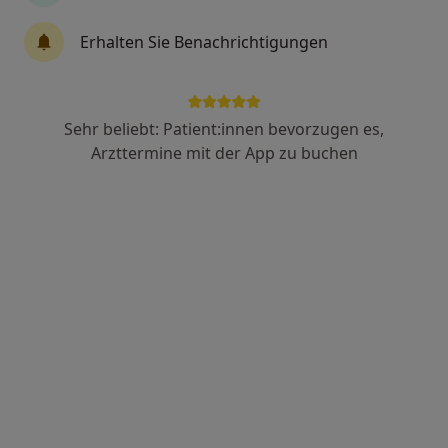
427 Bewertungen
Erhalten Sie Benachrichtigungen
Schäferkampsallee 18, Hamburg
•
Zu Google Maps
MVZ Schlump One
Sehr beliebt: Patient:innen bevorzugen es,
Dieser Arzt bzw. diese Ärztin bietet keine Online-Terminbuchung an diesem Standort an.
Arzttermine mit der App zu buchen
Terminanfrage senden
Dr. med. Gunnar Broß
Orthopäde, Orthopäde & Unfallchirurg, Chirotherapeut