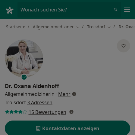
Ha
Wonach suchen Sie?
Startseite
Allgemeinmediziner
Troisdorf
Dr. Oxa
Stadt ändern
Stadt ändern
Dr.
Oxana Aldenhoff
über Spezialisierungen
Allgemeinmedizinerin
·
Mehr
Troisdorf
3 Adressen
15 Bewertungen
Kontaktdaten anzeigen