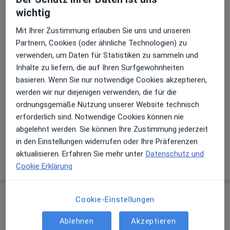
Im Kirchtal 2,
Sieglar
, 53844
Troisdorf
wichtig
Mit Ihrer Zustimmung erlauben Sie uns und unseren
Zu Google Maps
Partnern, Cookies (oder ähnliche Technologien) zu
öffnet in einer neuen Registe
verwenden, um Daten für Statistiken zu sammeln und
Inhalte zu liefern, die auf Ihren Surfgewohnheiten
Verfügbarkeit
Dr. Oxana Aldenhoff bietet an diesem Standort
basieren. Wenn Sie nur notwendige Cookies akzeptieren,
über Jameda keine Online-Terminbuchung an
werden wir nur diejenigen verwenden, die für die
ordnungsgemäße Nutzung unserer Website technisch
Telefonnummer
erforderlich sind. Notwendige Cookies können nie
abgelehnt werden. Sie können Ihre Zustimmung jederzeit
02241...
Telefonnummer anzeigen
in den Einstellungen widerrufen oder Ihre Präferenzen
aktualisieren. Erfahren Sie mehr unter
Datenschutz und
Mehr Details anzeigen
über die Adresse
Cookie Erklärung
Cookie-Einstellungen
Erfahrungen
Ablehnen
Akzeptieren
Bewerten