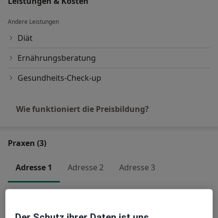
Leistungen & Kosten
Andere Leistungen
Diät
Ernährungsberatung
Gesundheits-Check-up
Wie funktioniert die Preisbildung?
Praxen (3)
Adresse 1
Adresse 2
Adresse 3
Hausarztpraxis Dr. Oxana Aldenhoff
Fachärztin f. Allgemeinmedizin
Der Schutz ihrer Daten ist uns