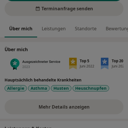
Terminanfrage senden
Über mich
Leistungen
Standorte
Bewertung
Über mich
Top 5
Top 20
Juni 2022
Juni 2022
Hauptsächlich behandelte Krankheiten
Allergie
Asthma
Husten
Heuschnupfen
Mehr Details anzeigen
über Erfahrungen