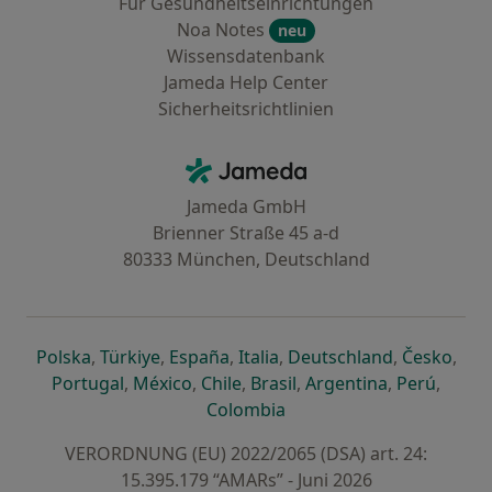
Für Gesundheitseinrichtungen
Noa Notes
neu
Wissensdatenbank
Jameda Help Center
Sicherheitsrichtlinien
Kontakt
Jameda - Startseite
Jameda GmbH
Brienner Straße 45 a-d
80333 München, Deutschland
öffnet in einer neuen Registerkarte
öffnet in einer neuen Registerkarte
öffnet in einer neuen Registerk
öffnet in einer neuen Reg
öffnet in ei
öffn
Polska
,
Türkiye
,
España
,
Italia
,
Deutschland
,
Česko
,
öffnet in einer neuen Registerkarte
öffnet in einer neuen Registerkarte
öffnet in einer neuen Register
öffnet in einer neuen R
öffnet in ei
öffnet
Portugal
,
México
,
Chile
,
Brasil
,
Argentina
,
Perú
,
öffnet in einer neuen Re
Colombia
VERORDNUNG (EU) 2022/2065 (DSA) art. 24:
15.395.179 “AMARs” - Juni 2026