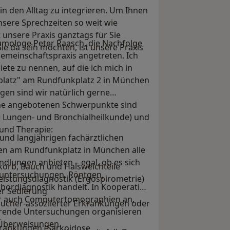
in den Alltag zu integrieren. Um Ihnen
nsere Sprechzeiten so weit wie
 unsere Praxis ganztags für Sie
umologe Peter Raasch, die Nachfolge
Sie da sein möchten, ist unsere Praxis
 Gemeinschaftspraxis angetreten. Ich
ete zu nennen, auf die ich mich in
platz" am Rundfunkplatz 2 in München
agen sind wir natürlich gerne
eine angebotenen Schwerpunkte sind
= Lungen- und Bronchialheilkunde) und
und Therapie:
nd langjährigen fachärztlichen
en am Rundfunkplatz in München alle
lungen anbieten – egal, ob es sich
orb, Bauch und Halsweichteile
suntersuchungen, Röntgen,
Leistungsdiagnostik (Ergospirometrie)
Labordiagnostik handelt. In Kooperation
er Sedierung
wir auch Computertomographien an,
aucher-assoziierter Erkrankungen oder
hrende Untersuchungen organisieren
 Überweisungen.
krankungen (Sarkoidose,