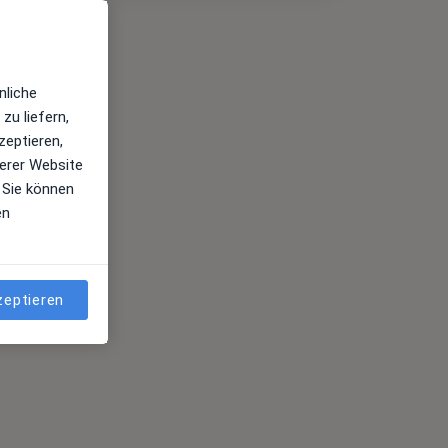
nliche
zu liefern,
zeptieren,
erer Website
 Sie können
en
zeptieren