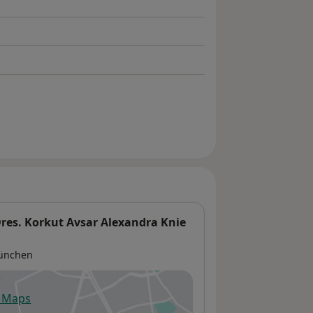
es. Korkut Avsar Alexandra Knie
ünchen
e Maps
fnet in einer neuen Registerkarte