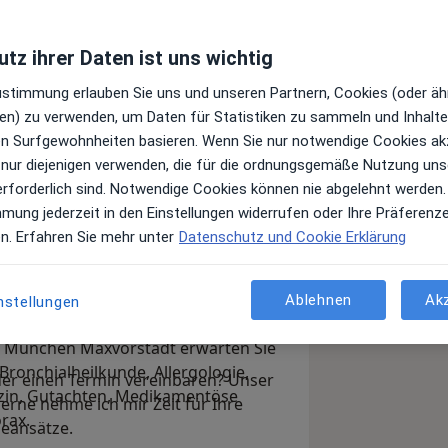
tz ihrer Daten ist uns wichtig
Zustimmung erlauben Sie uns und unseren Partnern, Cookies (oder äh
en) zu verwenden, um Daten für Statistiken zu sammeln und Inhalte 
ren Surfgewohnheiten basieren. Wenn Sie nur notwendige Cookies ak
 nur diejenigen verwenden, die für die ordnungsgemäße Nutzung uns
erforderlich sind. Notwendige Cookies können nie abgelehnt werden.
ungenärzte am Rundfunkplatz" in
mmung jederzeit in den Einstellungen widerrufen oder Ihre Präferenz
 möchten. Auf den folgenden Seiten
en. Erfahren Sie mehr unter
Datenschutz und Cookie Erklärung
eter Raasch, mich spezialisiert habe
ruch nehmen können. Ich bin als
Ablehnen
Ak
nstellungen
 der ehemaligen "Pneumologie
 da.
n München Maxvorstadt erwarten Sie
Bronchialheilkunde, Allergologie,
der einen Termin vereinbaren? Unser
izin, Gutachten, Medikamentöse
erne nehme ich mir Zeit für Ihre
rax.
ieansätze.