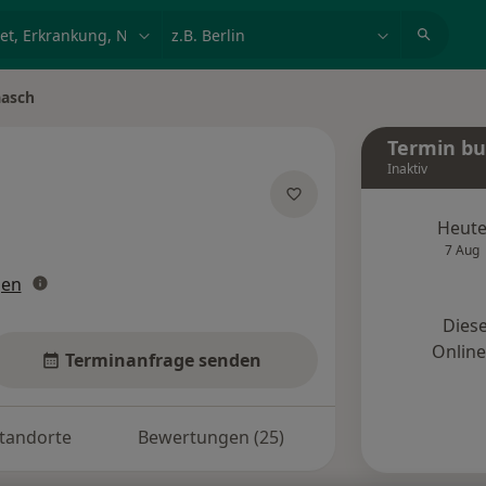
et, Erkrankung, Name
z.B. Berlin
aasch
Termin b
Inaktiv
zialisierungen
Heut
7 Aug
gen
Diese
Onlin
Terminanfrage senden
tandorte
Bewertungen (25)