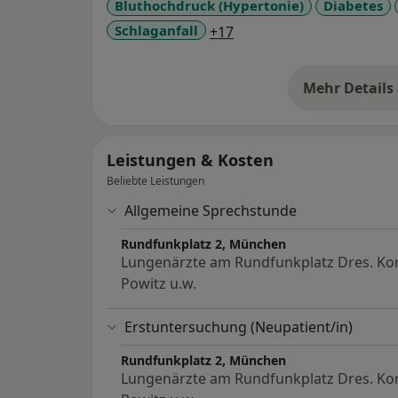
Bluthochdruck (Hypertonie)
Diabetes
- Bildgebung
a11y_sr_more_diseases
Schlaganfall
+17
- Labor
- Lungenfachärztliche und internistische G
- Potentialerhebung von Beatmeten
Mehr Details
üb
Leistungen & Kosten
Beliebte Leistungen
Allgemeine Sprechstunde
Rundfunkplatz 2, München
Lungenärzte am Rundfunkplatz Dres. Kor
Powitz u.w.
Erstuntersuchung (Neupatient/in)
Rundfunkplatz 2, München
Lungenärzte am Rundfunkplatz Dres. Kor