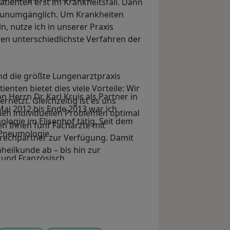
Patienten erst im Krankheitsfall. Dann
g unumgänglich. Um Krankheiten
 nutze ich in unserer Praxis
n unterschiedlichste Verfahren der
 die größte Lungenarztpraxis
nten bietet dies viele Vorteile: Wir
 Herrn Dr. Karl Kruis als Partner in
ernetzt. Gleichzeitig ist es uns
ai 2012 bis Ende 2013 war ich
nen individuellen Problemen optimal
ologie im Elisenhof tätig. Seit dem
en Ihnen fünf Fachärzte mit
 Pneumologie.
rechpartner zur Verfügung. Damit
heilkunde ab – bis hin zur
 und Französisch.
bor.