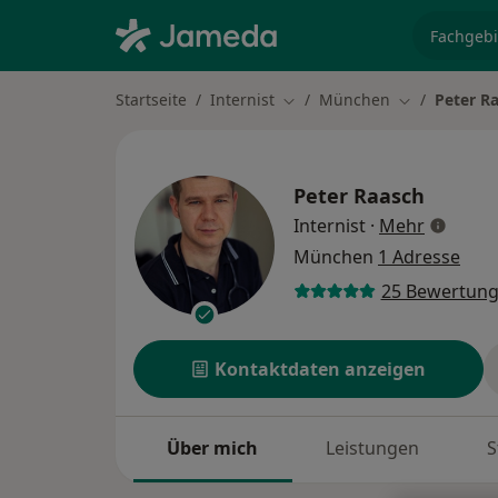
Fachgebi
Startseite
Internist
München
Peter R
Stadt ändern
Stadt ändern
Peter Raasch
über Spe
Internist
·
Mehr
München
1 Adresse
25 Bewertun
Kontaktdaten anzeigen
Über mich
Leistungen
S