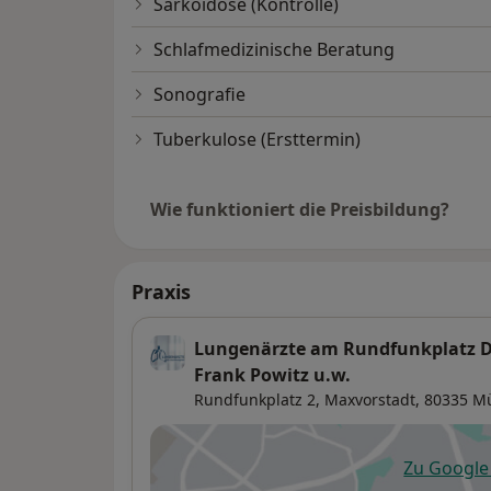
Sarkoidose (Kontrolle)
Schlafmedizinische Beratung
Sonografie
Tuberkulose (Ersttermin)
Wie funktioniert die Preisbildung?
Praxis
Lungenärzte am Rundfunkplatz Dr
Frank Powitz u.w.
Rundfunkplatz 2,
Maxvorstadt
, 80335
M
Zu Googl
öf