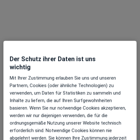
Celdrik W. Dahmer
·
Mehr
Physiotherapeut, Heilpraktiker
103 Bewertungen
Fregestraße 15, Berlin
•
Zu Google Maps
Der Schutz ihrer Daten ist uns
Celdrik W. Dahmer Heilpraktiker und Physiotherapeut
wichtig
Privatpraxis
Dieser Arzt bzw. diese Ärztin bietet keine Online-Terminbuchung an diesem Standort an.
Mit Ihrer Zustimmung erlauben Sie uns und unseren
Partnern, Cookies (oder ähnliche Technologien) zu
Terminanfrage senden
verwenden, um Daten für Statistiken zu sammeln und
Inhalte zu liefern, die auf Ihren Surfgewohnheiten
basieren. Wenn Sie nur notwendige Cookies akzeptieren,
werden wir nur diejenigen verwenden, die für die
ordnungsgemäße Nutzung unserer Website technisch
erforderlich sind. Notwendige Cookies können nie
abgelehnt werden. Sie können Ihre Zustimmung jederzeit