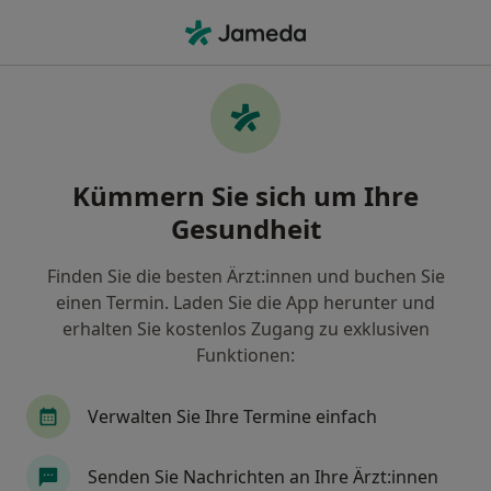
Ha
Physiotherapeut • Staaken, Berlin, Berlin
Filter & Sortierung
Zu Google Maps
Physiotherapeuten in Berlin, Staaken
Kümmern Sie sich um Ihre
Wie wir die Suchergebnisse sortieren
Gesundheit
Finden Sie die besten Ärzt:innen und buchen Sie
einen Termin. Laden Sie die App herunter und
erhalten Sie kostenlos Zugang zu exklusiven
Funktionen:
Verwalten Sie Ihre Termine einfach
Anzeige
Gina Sigatschowa
Senden Sie Nachrichten an Ihre Ärzt:innen