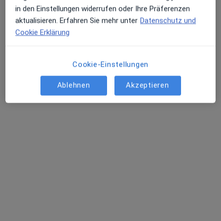
in den Einstellungen widerrufen oder Ihre Präferenzen
aktualisieren. Erfahren Sie mehr unter
Datenschutz und
Cookie Erklärung
Christina-Maria Rauh
·
Mehr
Physiotherapeutin, Osteopathin
110 Bewertungen
Cookie-Einstellungen
Ablehnen
Akzeptieren
Hammersteinstr. 15, Berlin
•
Zu Google Maps
Praxis Christina-Maria Rauh Physiotherapie
Privatpraxis
Dieser Arzt bzw. diese Ärztin bietet keine Online-Terminbuchung an diesem Standort an.
Terminanfrage senden