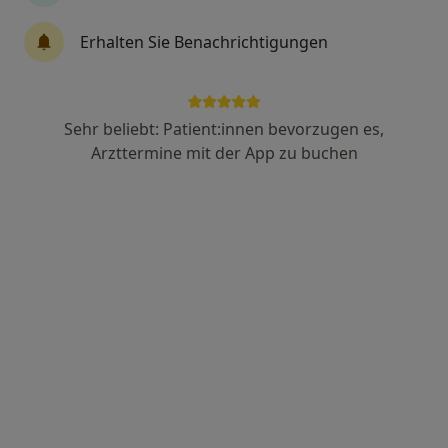
Physiotherapeutin
103 Bewertungen
Erhalten Sie Benachrichtigungen
Steifensandstr. 3, Berlin
•
Zu Google Maps
Physiotherapie Sigatschowa
Sehr beliebt: Patient:innen bevorzugen es,
Dieser Arzt bzw. diese Ärztin bietet keine Online-Terminbuchung an diesem Standort an.
Arzttermine mit der App zu buchen
Terminanfrage senden
Jens Neddermeyer
·
Mehr
Physiotherapeut, Heilpraktiker, Osteopath