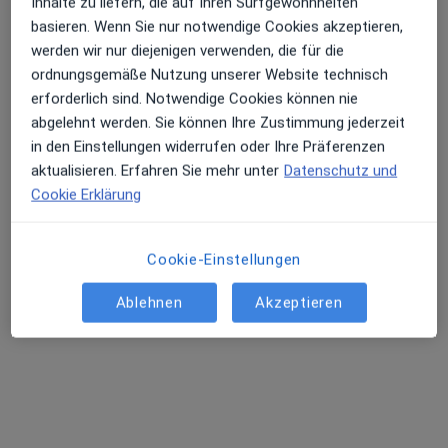
Inhalte zu liefern, die auf Ihren Surfgewohnheiten
basieren. Wenn Sie nur notwendige Cookies akzeptieren,
Wittekindstr. 30, Dortmund
•
Zu Google Maps
werden wir nur diejenigen verwenden, die für die
Gem.Praxis Eike Maschewski Diana Sprenger und Sercan Gürbüz
ordnungsgemäße Nutzung unserer Website technisch
Dieser Arzt bzw. diese Ärztin bietet keine Online-Terminbuchung an diesem Standort an.
erforderlich sind. Notwendige Cookies können nie
abgelehnt werden. Sie können Ihre Zustimmung jederzeit
Terminanfrage senden
in den Einstellungen widerrufen oder Ihre Präferenzen
aktualisieren. Erfahren Sie mehr unter
Datenschutz und
Cookie Erklärung
Cookie-Einstellungen
Ablehnen
Akzeptieren
Diana Sprenger
Physiotherapeutin
Wittekindstr. 30, Dortmund
•
Zu Google Maps
Gem.Praxis Eike Maschewski Diana Sprenger und Sercan Gürbüz