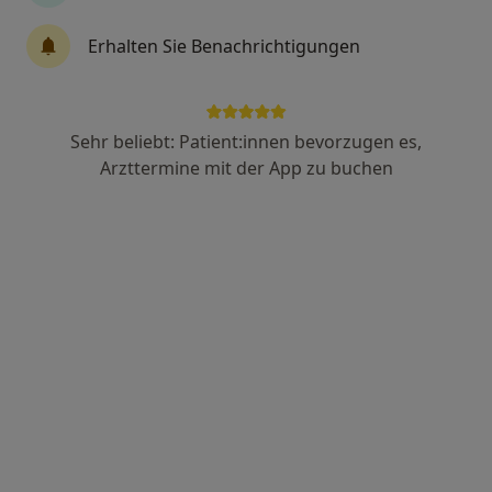
Anzeige
Erhalten Sie Benachrichtigungen
Emrah Tepe
Physiotherapeut
43 Bewertungen
Sehr beliebt: Patient:innen bevorzugen es,
Arzttermine mit der App zu buchen
Gabelsbergerstr. 28, Dortmund
•
Zu Google Maps
Praxis Emrah Tepe Physiotherapie
Dieser Arzt bzw. diese Ärztin bietet keine Online-Terminbuchung an diesem Standort an.
Terminanfrage senden