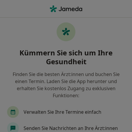
Ha
Physiotherapeut • Dortmund, Nordrhein-Westfalen
Filter & Sortierung
Zu Google Maps
Physiotherapeut in Dortmund: Termin
Kümmern Sie sich um Ihre
buchen mit jameda
Gesundheit
Finden Sie Physiotherapeuten in Dortmund und
buchen Sie online ohne zusätzliche Kosten.
Finden Sie die besten Ärzt:innen und buchen Sie
Wie wir die Suchergebnisse sortieren
einen Termin. Laden Sie die App herunter und
erhalten Sie kostenlos Zugang zu exklusiven
Funktionen:
Verwalten Sie Ihre Termine einfach
Senden Sie Nachrichten an Ihre Ärzt:innen