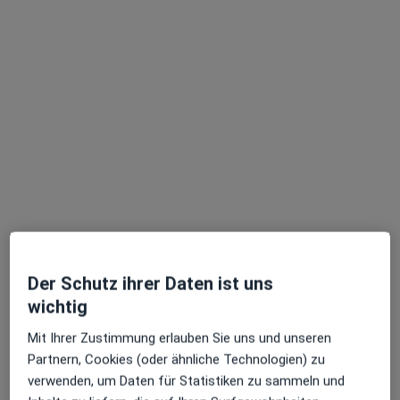
Jan Schauerte
Physiotherapeut
Am Hedreisch 6, Dortmund
•
Zu Google Maps
PRAXIS GORISSEN
Privatpraxis
Dieser Arzt bzw. diese Ärztin bietet keine Online-Terminbuchung an diesem Standort an.
Terminanfrage senden
Der Schutz ihrer Daten ist uns
wichtig
Mit Ihrer Zustimmung erlauben Sie uns und unseren
Partnern, Cookies (oder ähnliche Technologien) zu
Sercan Gürbüz
verwenden, um Daten für Statistiken zu sammeln und
Physiotherapeut