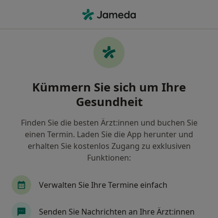
Ha
Physiotherapeut • Dortmund, Nordrhein-Westfalen
Filter & Sortierung
Zu Google Maps
Physiotherapeut in Dortmund: Termin
Kümmern Sie sich um Ihre
buchen mit jameda
Gesundheit
Finden Sie Physiotherapeuten in Dortmund und
buchen Sie online ohne zusätzliche Kosten.
Finden Sie die besten Ärzt:innen und buchen Sie
Wie wir die Suchergebnisse sortieren
einen Termin. Laden Sie die App herunter und
erhalten Sie kostenlos Zugang zu exklusiven
Funktionen:
Verwalten Sie Ihre Termine einfach
Senden Sie Nachrichten an Ihre Ärzt:innen