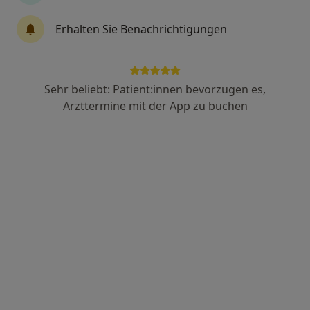
Anzeige
Erhalten Sie Benachrichtigungen
Emrah Tepe
Physiotherapeut
43 Bewertungen
Sehr beliebt: Patient:innen bevorzugen es,
Arzttermine mit der App zu buchen
Gabelsbergerstr. 28, Dortmund
•
Zu Google Maps
Praxis Emrah Tepe Physiotherapie
Dieser Arzt bzw. diese Ärztin bietet keine Online-Terminbuchung an diesem Standort an.
Terminanfrage senden