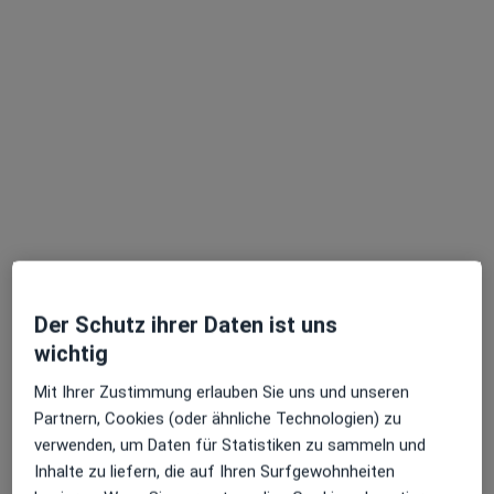
Obere Brinkstr. 22, Dortmund
•
Zu Google Maps
Praxis Gleichgewicht Ralf Wittke Physiotherapie
Privatpraxis
Dieser Arzt bzw. diese Ärztin bietet keine Online-Terminbuchung an diesem Standort an.
Terminanfrage senden
Der Schutz ihrer Daten ist uns
wichtig
Mit Ihrer Zustimmung erlauben Sie uns und unseren
Partnern, Cookies (oder ähnliche Technologien) zu
Yaroslav Lobov
verwenden, um Daten für Statistiken zu sammeln und
Physiotherapeut
Inhalte zu liefern, die auf Ihren Surfgewohnheiten