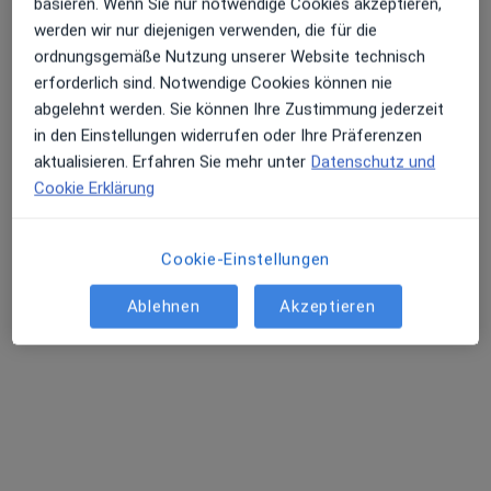
Leopoldstr. 10, Dortmund
•
Zu Google Maps
basieren. Wenn Sie nur notwendige Cookies akzeptieren,
RehaCenter Dortmund GmbH Zentrum für Prävention und Rehabilitation
werden wir nur diejenigen verwenden, die für die
ordnungsgemäße Nutzung unserer Website technisch
Dieser Arzt bzw. diese Ärztin bietet keine Online-Terminbuchung an diesem Standort an.
erforderlich sind. Notwendige Cookies können nie
Terminanfrage senden
abgelehnt werden. Sie können Ihre Zustimmung jederzeit
in den Einstellungen widerrufen oder Ihre Präferenzen
aktualisieren. Erfahren Sie mehr unter
Datenschutz und
Cookie Erklärung
Cookie-Einstellungen
Ablehnen
Akzeptieren
Ute Caspari
Physiotherapeutin
Hohe Str. 5, Dortmund
•
Zu Google Maps
Praxis für Krankengymnastik Ute Caspari und Ursula Große.Holtz
Dieser Arzt bzw. diese Ärztin bietet keine Online-Terminbuchung an diesem Standort an.