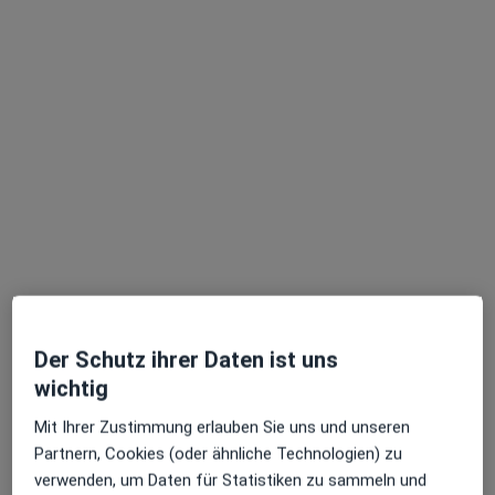
St.-Josefs-Hospital Klinik für Innere
Medizin
Fachabteilung
Innere Medizin, Intensivmedizin, Physiotherapie
Zu Google
Wilhelm-Schmidt-Str. 4, Dortmund
•
Maps
St.-Josefs-Hospital Klinik für Innere Medizin
Keine Online-Terminbuchung über jameda verfügbar
Profil anzeigen
Der Schutz ihrer Daten ist uns
wichtig
Mit Ihrer Zustimmung erlauben Sie uns und unseren
Partnern, Cookies (oder ähnliche Technologien) zu
verwenden, um Daten für Statistiken zu sammeln und