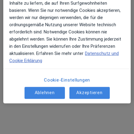
Inhalte zu liefern, die auf Ihren Surfgewohnheiten
Knappschaftskrankenhaus Klinik für
basieren. Wenn Sie nur notwendige Cookies akzeptieren,
Orthopädie spez. orthophädische
werden wir nur diejenigen verwenden, die für die
Chirurgie und Wirbelsäulentherapie
ordnungsgemäße Nutzung unserer Website technisch
Fachabteilung
erforderlich sind. Notwendige Cookies können nie
Unfallchirurgie, Orthopädie, Physiotherapie
abgelehnt werden. Sie können Ihre Zustimmung jederzeit
in den Einstellungen widerrufen oder Ihre Präferenzen
Zu Google
Am Knappschaftskrankenhaus 1, Dortmund
•
aktualisieren. Erfahren Sie mehr unter
Datenschutz und
Maps
Cookie Erklärung
Knappschaftskrankenhaus Klinik für Orthopädie spez. orthophädische Chirurgie und Wirbelsäulentherapie
Keine Online-Terminbuchung über jameda verfügbar
Cookie-Einstellungen
Profil anzeigen
Ablehnen
Akzeptieren