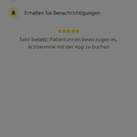
Anzeige
Erhalten Sie Benachrichtigungen
Emrah Tepe
Physiotherapeut
43 Bewertungen
Sehr beliebt: Patient:innen bevorzugen es,
Arzttermine mit der App zu buchen
Gabelsbergerstr. 28, Dortmund
•
Zu Google Maps
Praxis Emrah Tepe Physiotherapie
Dieser Arzt bzw. diese Ärztin bietet keine Online-Terminbuchung an diesem Standort an.
Terminanfrage senden