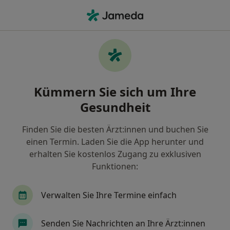
Ha
Physiotherapeut • Dortmund, Nordrhein-Westfalen
Filter & Sortierung
Zu Google Maps
Physiotherapeut in Dortmund: Termin
Kümmern Sie sich um Ihre
buchen mit jameda
Gesundheit
Finden Sie Physiotherapeuten in Dortmund und
buchen Sie online ohne zusätzliche Kosten.
Finden Sie die besten Ärzt:innen und buchen Sie
Wie wir die Suchergebnisse sortieren
einen Termin. Laden Sie die App herunter und
erhalten Sie kostenlos Zugang zu exklusiven
Funktionen:
Verwalten Sie Ihre Termine einfach
Senden Sie Nachrichten an Ihre Ärzt:innen