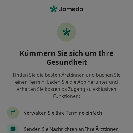
Ha
Physiotherapeut • Rosengarten, Niedersachsen
Filter & Sortierung
Zu Google Maps
Physiotherapeut in Rosengarten: Termin
Kümmern Sie sich um Ihre
buchen mit jameda
Gesundheit
Finden Sie Physiotherapeuten in Rosengarten und
buchen Sie online ohne zusätzliche Kosten.
Finden Sie die besten Ärzt:innen und buchen Sie
Wie wir die Suchergebnisse sortieren
einen Termin. Laden Sie die App herunter und
erhalten Sie kostenlos Zugang zu exklusiven
Funktionen:
Verwalten Sie Ihre Termine einfach
Senden Sie Nachrichten an Ihre Ärzt:innen