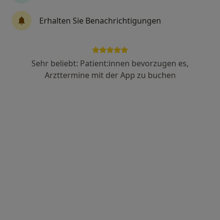
Axel Guhse
Erhalten Sie Benachrichtigungen
Physiotherapeut, Heilpraktiker für Physiotherapie,
·
Mehr
Heilpraktiker für Psychotherapie
18 Bewertungen
Sehr beliebt: Patient:innen bevorzugen es,
Arzttermine mit der App zu buchen
Thomasweg 1, Buchholz
•
Zu Google Maps
Axel Guhse - Physiotherapie . Osteopathie . Life Coaching
Privatpraxis
Dieser Arzt bzw. diese Ärztin bietet keine Online-Terminbuchung an diesem Standort an.
Terminanfrage senden