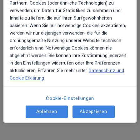
Partnern, Cookies (oder ähnliche Technologien) zu
Gebieten nahe Ihrer Suche.
verwenden, um Daten für Statistiken zu sammeln und
Inhalte zu liefern, die auf Ihren Surfgewohnheiten
basieren. Wenn Sie nur notwendige Cookies akzeptieren,
werden wir nur diejenigen verwenden, die für die
ordnungsgemäße Nutzung unserer Website technisch
erforderlich sind. Notwendige Cookies können nie
abgelehnt werden. Sie können Ihre Zustimmung jederzeit
in den Einstellungen widerrufen oder Ihre Präferenzen
aktualisieren. Erfahren Sie mehr unter
Datenschutz und
Matthias Baum
Cookie Erklärung
·
Mehr
Physiotherapeut, Heilpraktiker
70 Bewertungen
Cookie-Einstellungen
Adresse
Videosprechstunde
Ablehnen
Akzeptieren
Friedensallee 51, Hamburg
•
Zu Google Maps
Gesundheitspraxis Altona