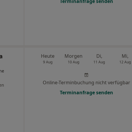
Terminanfrage senden
a
Heute
Morgen
Di,
Mi,
9 Aug
10 Aug
11 Aug
12 Aug
he
Online-Terminbuchung nicht verfügbar
en
Terminanfrage senden