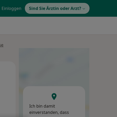
Einloggen
Sind Sie Ärztin oder Arzt?
se
Do,
Fr,
Sa,
13 Aug
14 Aug
15 Aug
Ich bin damit
einverstanden, dass