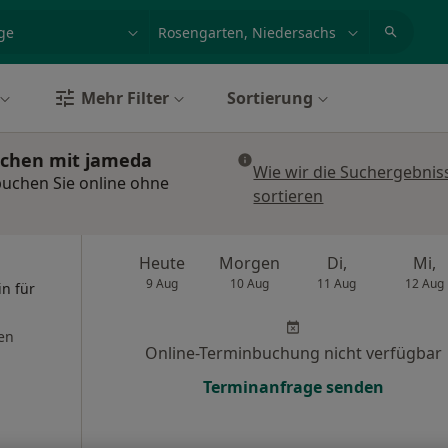
et, Erkrankung, Name
z.B. Berlin
Mehr Filter
Sortierung
uchen mit jameda
Wie wir die Suchergebnis
buchen Sie online ohne
sortieren
Heute
Morgen
Di,
Mi,
9 Aug
10 Aug
11 Aug
12 Aug
in für
en
Online-Terminbuchung nicht verfügbar
Terminanfrage senden