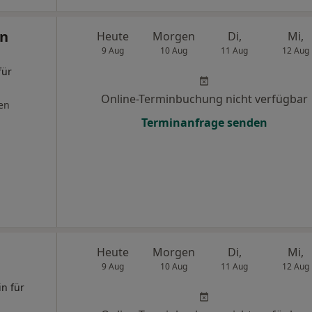
in
Heute
Morgen
Di,
Mi,
9 Aug
10 Aug
11 Aug
12 Aug
für
Online-Terminbuchung nicht verfügbar
en
Terminanfrage senden
Heute
Morgen
Di,
Mi,
9 Aug
10 Aug
11 Aug
12 Aug
in für