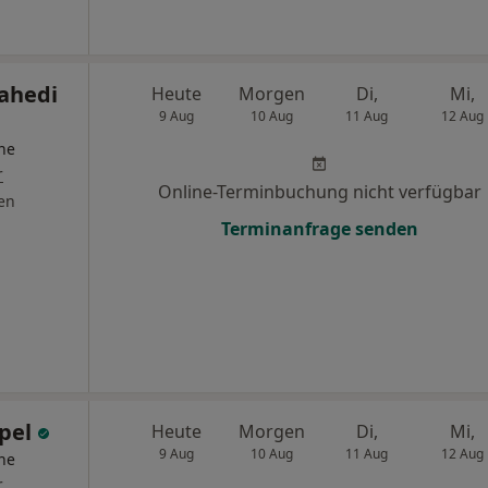
Zahedi
Heute
Morgen
Di,
Mi,
9 Aug
10 Aug
11 Aug
12 Aug
he
r
Online-Terminbuchung nicht verfügbar
en
Terminanfrage senden
ppel
Heute
Morgen
Di,
Mi,
9 Aug
10 Aug
11 Aug
12 Aug
he
r