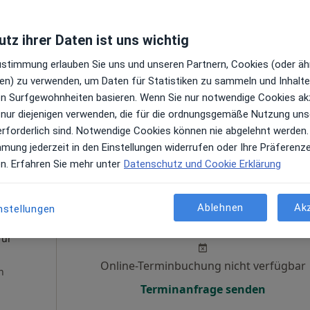
aps
tz ihrer Daten ist uns wichtig
apie
Zustimmung erlauben Sie uns und unseren Partnern, Cookies (oder äh
en) zu verwenden, um Daten für Statistiken zu sammeln und Inhalte 
ren Surfgewohnheiten basieren. Wenn Sie nur notwendige Cookies ak
 nur diejenigen verwenden, die für die ordnungsgemäße Nutzung uns
erforderlich sind. Notwendige Cookies können nie abgelehnt werden.
mmung jederzeit in den Einstellungen widerrufen oder Ihre Präferenz
eilberufler für Termine vor Ort verfügbar. Buchen Sie statt
en. Erfahren Sie mehr unter
Datenschutz und Cookie Erklärung
an
Heute
Morgen
Di,
Mi,
Ablehnen
Ak
nstellungen
9 Aug
10 Aug
11 Aug
12 Aug
für
Online-Terminbuchung nicht verfügbar
n
Terminanfrage senden