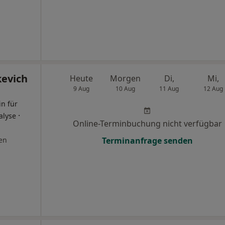
evich
Heute
Morgen
Di,
Mi,
9 Aug
10 Aug
11 Aug
12 Aug
in für
·
alyse
Online-Terminbuchung nicht verfügbar
en
Terminanfrage senden