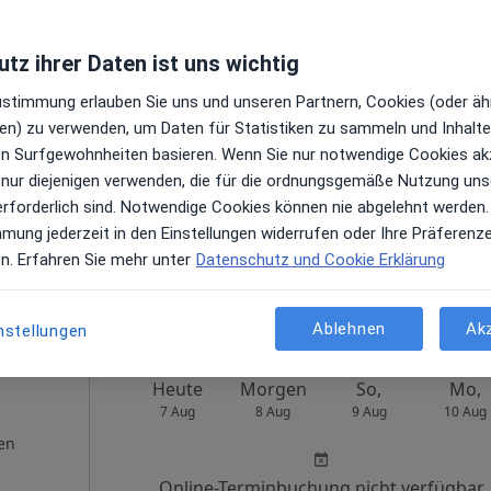
tz ihrer Daten ist uns wichtig
r
Heute
Morgen
So,
Mo,
Zustimmung erlauben Sie uns und unseren Partnern, Cookies (oder äh
7 Aug
8 Aug
9 Aug
10 Aug
en) zu verwenden, um Daten für Statistiken zu sammeln und Inhalte 
ren Surfgewohnheiten basieren. Wenn Sie nur notwendige Cookies ak
Online-Terminbuchung nicht verfügbar
 nur diejenigen verwenden, die für die ordnungsgemäße Nutzung uns
erforderlich sind. Notwendige Cookies können nie abgelehnt werden.
Terminanfrage senden
mmung jederzeit in den Einstellungen widerrufen oder Ihre Präferenz
 Maps
en. Erfahren Sie mehr unter
Datenschutz und Cookie Erklärung
Ablehnen
Ak
nstellungen
Heute
Morgen
So,
Mo,
7 Aug
8 Aug
9 Aug
10 Aug
en
Online-Terminbuchung nicht verfügbar