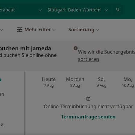
et, Erkrankung, Name
z.B. Berlin
Mehr Filter
Sortierung
 buchen mit jameda
Wie wir die Suchergebni
nd buchen Sie online ohne
sortieren
Heute
Morgen
So,
Mo,
7 Aug
8 Aug
9 Aug
10 Aug
en
Online-Terminbuchung nicht verfügbar
Terminanfrage senden
ps