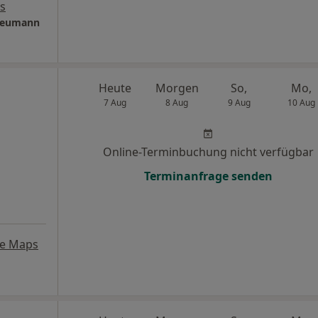
s
 Neumann
Heute
Morgen
So,
Mo,
7 Aug
8 Aug
9 Aug
10 Aug
Online-Terminbuchung nicht verfügbar
Terminanfrage senden
le Maps