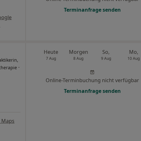
Terminanfrage senden
oogle
s
Heute
Morgen
So,
Mo,
7 Aug
8 Aug
9 Aug
10 Aug
ktikerin,
·
therapie
Online-Terminbuchung nicht verfügbar
Terminanfrage senden
e Maps