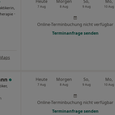
Heute
Morgen
So,
Mo,
7 Aug
8 Aug
9 Aug
10 Aug
ktikerin,
·
therapie
Online-Terminbuchung nicht verfügbar
Terminanfrage senden
 Maps
ann
Heute
Morgen
So,
Mo,
7 Aug
8 Aug
9 Aug
10 Aug
iker,
n
Online-Terminbuchung nicht verfügbar
Terminanfrage senden