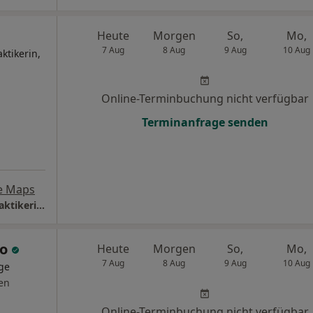
Heute
Morgen
So,
Mo,
7 Aug
8 Aug
9 Aug
10 Aug
ktikerin,
Online-Terminbuchung nicht verfügbar
Terminanfrage senden
e Maps
Raum für Gesundheit, Heike Schaible Heilpraktikerin und Physiotherapie
do
Heute
Morgen
So,
Mo,
7 Aug
8 Aug
9 Aug
10 Aug
ge
en
Online-Terminbuchung nicht verfügbar