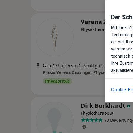
Der Schu
Verena Zausinge
Mit Ihrer 
Physiotherapeutin
Technologi
die auf Ih
werden wir
technisch 
Ihre Zusti
Große Falterstr. 1, Stuttgart
•
Zu Google
aktualisier
Praxis Verena Zausinger Physiotherapeutin
Privatpraxis
Cookie-Ei
Dirk Burkhardt
Physiotherapeut
90 Bewertung