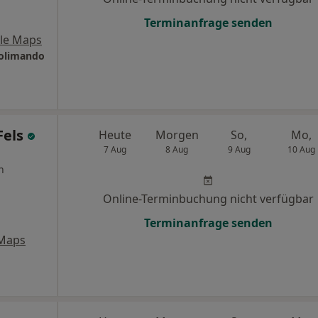
Terminanfrage senden
le Maps
Solimando
Fels
Heute
Morgen
So,
Mo,
7 Aug
8 Aug
9 Aug
10 Aug
n
Online-Terminbuchung nicht verfügbar
Terminanfrage senden
 Maps