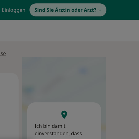
Einloggen
Sind Sie Ärztin oder Arzt?
sse
Di,
Mi,
Do,
11 Aug
12 Aug
13 Aug
Ich bin damit
einverstanden, dass