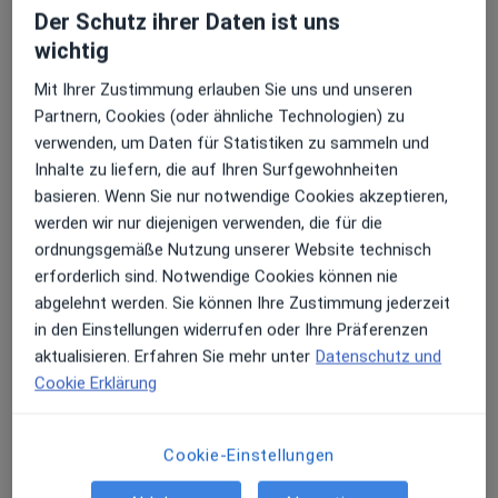
Der Schutz ihrer Daten ist uns
wichtig
Dr. med. Friederike Graunke
Mit Ihrer Zustimmung erlauben Sie uns und unseren
Plastische & Ästhetische Chirurgin
Partnern, Cookies (oder ähnliche Technologien) zu
108 Bewertungen
verwenden, um Daten für Statistiken zu sammeln und
Inhalte zu liefern, die auf Ihren Surfgewohnheiten
Zu Google
basieren. Wenn Sie nur notwendige Cookies akzeptieren,
Karl-Grillenberger-Str 1, Nürnberg
•
Maps
werden wir nur diejenigen verwenden, die für die
Clinic im Centrum Nürnberg Privatklinik für Plastische und Ästhetische Chirurgie
ordnungsgemäße Nutzung unserer Website technisch
Privatpraxis
erforderlich sind. Notwendige Cookies können nie
abgelehnt werden. Sie können Ihre Zustimmung jederzeit
Dieser Arzt bzw. diese Ärztin bietet keine Online-Terminbuchung an diesem Standort an.
in den Einstellungen widerrufen oder Ihre Präferenzen
Terminanfrage senden
aktualisieren. Erfahren Sie mehr unter
Datenschutz und
Cookie Erklärung
Ärzte und Heilberufler verfügbar
Cookie-Einstellungen
Diese Ärzte und Heilberufler befinden sich