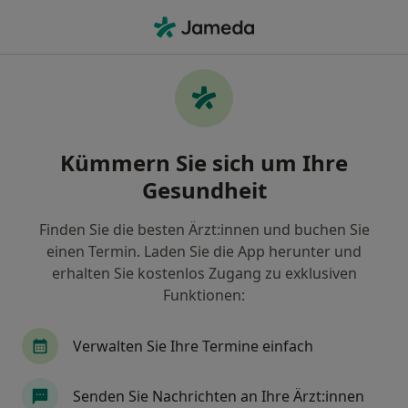
Ha
Plastischer & Ästhetischer Chirurg • Schwabach, Bayern
Filter & Sortierung
Zu Google Maps
Plastischer & Ästhetischer Chirurg in
Kümmern Sie sich um Ihre
Schwabach: Termin buchen mit jameda
Gesundheit
Finden Sie Plastische & Ästhetische Chirurgen in
Schwabach und buchen Sie online ohne zusätzliche
Finden Sie die besten Ärzt:innen und buchen Sie
Kosten.
einen Termin. Laden Sie die App herunter und
Wie wir die Suchergebnisse sortieren
erhalten Sie kostenlos Zugang zu exklusiven
Funktionen:
Verwalten Sie Ihre Termine einfach
Senden Sie Nachrichten an Ihre Ärzt:innen