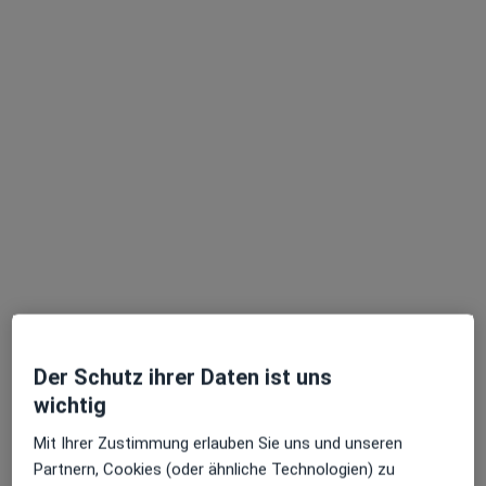
PANORAMA KLINIK Berlin Privatklinik
f.Psychotherapie, Psychosomatik,
Naturheilkunde
Klinik
Naturheilverfahren, Psychiatrie & Psychotherapie,
Psychosomatik
40 Bewertungen
Badensche Str. 18, Berlin
•
Zu Google Maps
PANORAMA KLINIK Berlin Privatklinik f.Psychotherapie, Psychosomatik, Naturheilkunde
Der Schutz ihrer Daten ist uns
wichtig
Privatpraxis
Mit Ihrer Zustimmung erlauben Sie uns und unseren
Partnern, Cookies (oder ähnliche Technologien) zu