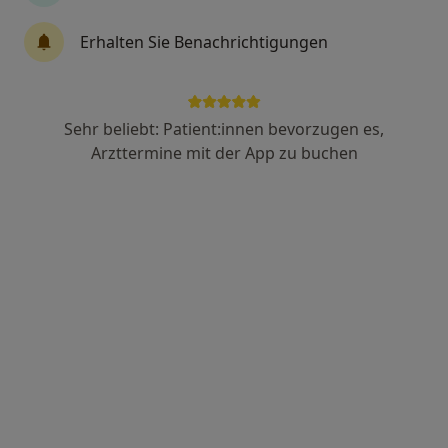
Dr. med. Frederic von Nettelbladt
·
Mehr
Psychiater
Erhalten Sie Benachrichtigungen
3 Bewertungen
Hardenbergstr. 9A, Berlin
•
Zu Google Maps
Sehr beliebt: Patient:innen bevorzugen es,
ARGORA Klinik Berlin
Arzttermine mit der App zu buchen
Dieser Arzt bzw. diese Ärztin bietet keine Online-Terminbuchung an diesem Standort an.
Terminanfrage senden
Anzeige