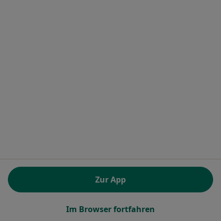
Dr. med. Robert Sarrazin
Psychiater
5 Bewertungen
Adresse
Videosprechstunde
Markelstr. 52, Berlin
•
Zu Google Maps
Privatpraxis Dr.med. Robert Sarrazin Facharzt für Psychiatrie und Psychotherapie
Dieser Arzt bzw. diese Ärztin bietet keine Online-Terminbuchung an diesem Standort an.
Zur App
Terminanfrage senden
Im Browser fortfahren