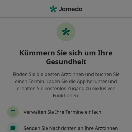
Ha
Psychiater • Bezirk Tempelhof-Schöneberg, Berlin, Berlin
Filter & Sortierung
Zu Google Maps
Psychiater in Berlin, Bezirk Tempelhof-
Kümmern Sie sich um Ihre
Schöneberg
Gesundheit
Wie wir die Suchergebnisse sortieren
Finden Sie die besten Ärzt:innen und buchen Sie
einen Termin. Laden Sie die App herunter und
erhalten Sie kostenlos Zugang zu exklusiven
Funktionen:
Verwalten Sie Ihre Termine einfach
Anzeige
Senden Sie Nachrichten an Ihre Ärzt:innen