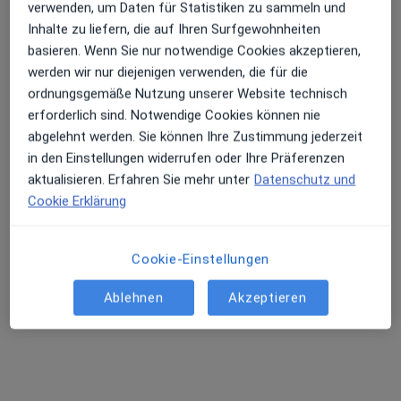
Dr. med. Stefan
verwenden, um Daten für Statistiken zu sammeln und
Hoppe
Inhalte zu liefern, die auf Ihren Surfgewohnheiten
Psychiater
basieren. Wenn Sie nur notwendige Cookies akzeptieren,
Keine Online-Terminbuchung über jameda verfügbar
werden wir nur diejenigen verwenden, die für die
ordnungsgemäße Nutzung unserer Website technisch
Profil anzeigen
erforderlich sind. Notwendige Cookies können nie
abgelehnt werden. Sie können Ihre Zustimmung jederzeit
in den Einstellungen widerrufen oder Ihre Präferenzen
aktualisieren. Erfahren Sie mehr unter
Datenschutz und
Videosprechstunde verfügbar
Cookie Erklärung
In Ihrer Nähe sind derzeit keine Ärzte oder
Heilberufler für Termine vor Ort verfügbar. Buchen
Cookie-Einstellungen
Sie stattdessen eine Videosprechstunde
Ablehnen
Akzeptieren