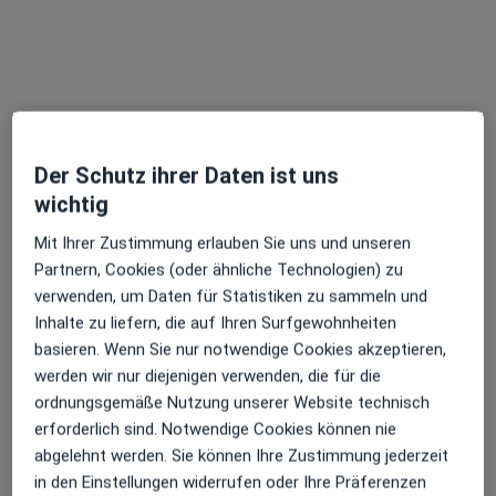
Dipl.-Psych. Lucie Soares
Psychologische Psychotherapeutin, Kinder- und
Jugendlichenpsychotherapeutin
Am Glockenturm 6, Mainaschaff
•
Zu Google Maps
Praxis Lucie Soares Kinder-und Jugendlichenpsychotherapeutin
Dieser Arzt bzw. diese Ärztin bietet keine Online-Terminbuchung an diesem Standort an.
Der Schutz ihrer Daten ist uns
wichtig
Terminanfrage senden
Mit Ihrer Zustimmung erlauben Sie uns und unseren
Partnern, Cookies (oder ähnliche Technologien) zu
verwenden, um Daten für Statistiken zu sammeln und
Inhalte zu liefern, die auf Ihren Surfgewohnheiten
basieren. Wenn Sie nur notwendige Cookies akzeptieren,
werden wir nur diejenigen verwenden, die für die
ordnungsgemäße Nutzung unserer Website technisch
erforderlich sind. Notwendige Cookies können nie
abgelehnt werden. Sie können Ihre Zustimmung jederzeit
Dipl.-Psych. Anne Peter
in den Einstellungen widerrufen oder Ihre Präferenzen