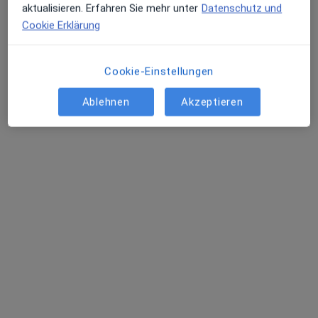
Psychologische Psychotherapeutin, Kinder- und
aktualisieren. Erfahren Sie mehr unter
Datenschutz und
Jugendlichenpsychotherapeutin
Cookie Erklärung
Zu Google
Weißenburger Str. 16, Aschaffenburg
•
Maps
Cookie-Einstellungen
Praxis Anne Peter Kinder-und Jugendlichenpsychotherapeutin
Dieser Arzt bzw. diese Ärztin bietet keine Online-Terminbuchung an diesem Standort an.
Ablehnen
Akzeptieren
Terminanfrage senden
Dipl.-Psych. Stefanie Dreier-Maric
Psychologische Psychotherapeutin, Kinder- und