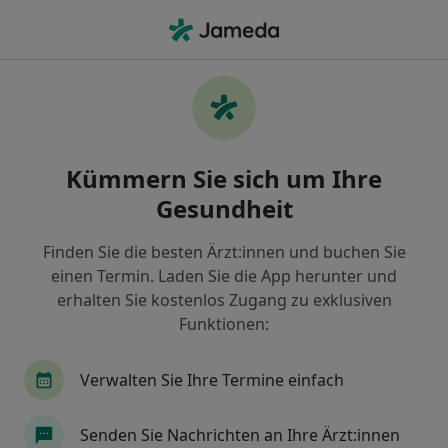
Ha
Psychologischer Psychotherapeut • Aschaffenburg, Bayern
Filter & Sortierung
Zu Google Maps
Psychologischer Psychotherapeut in
Kümmern Sie sich um Ihre
Aschaffenburg: Termin buchen mit
jameda
Gesundheit
Finden Sie Psychologische Psychotherapeuten in
Aschaffenburg und buchen Sie online ohne
Finden Sie die besten Ärzt:innen und buchen Sie
zusätzliche Kosten.
einen Termin. Laden Sie die App herunter und
erhalten Sie kostenlos Zugang zu exklusiven
Wie wir die Suchergebnisse sortieren
Funktionen:
Verwalten Sie Ihre Termine einfach
Senden Sie Nachrichten an Ihre Ärzt:innen