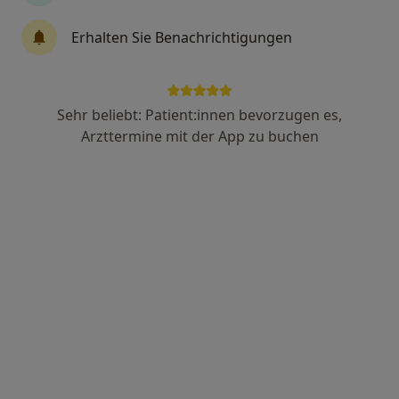
Erhalten Sie Benachrichtigungen
M.Sc. Monja Hufnagel
Psychologische Psychotherapeutin
2 Bewertungen
Sehr beliebt: Patient:innen bevorzugen es,
Arzttermine mit der App zu buchen
Dorfstr. 24 1/2, Bessenbach
•
Zu Google Maps
Psychotherapeutische Praxis Monja Hufnagel Psycholog. Psychotherapeutin
Dieser Arzt bzw. diese Ärztin bietet keine Online-Terminbuchung an diesem Standort an.
Terminanfrage senden