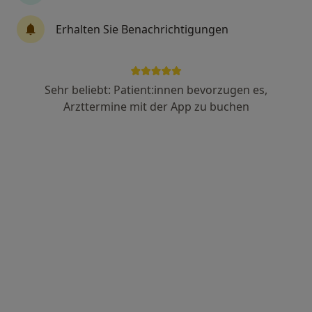
Erhalten Sie Benachrichtigungen
Dipl.-Psych. Barbara Hecht
Psychologische Psychotherapeutin
2 Bewertungen
Sehr beliebt: Patient:innen bevorzugen es,
Arzttermine mit der App zu buchen
Zur Linde 40, Warmsen
•
Zu Google Maps
Dipl.-Psych. (Univ.) Barbara Hecht, Psychologische Psychotherapeutin
Dieser Arzt bzw. diese Ärztin bietet keine Online-Terminbuchung an diesem Standort an.
Terminanfrage senden