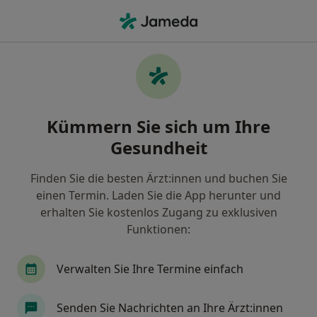
Ha
Psychologischer Psychotherapeut • Petershagen, Nordrhein-Westfalen
Filter & Sortierung
Zu Google Maps
Psychologischer Psychotherapeut in
Kümmern Sie sich um Ihre
Petershagen: Termin buchen mit jameda
Gesundheit
Finden Sie Psychologische Psychotherapeuten in
Petershagen und buchen Sie online ohne zusätzliche
Finden Sie die besten Ärzt:innen und buchen Sie
Kosten.
einen Termin. Laden Sie die App herunter und
Wie wir die Suchergebnisse sortieren
erhalten Sie kostenlos Zugang zu exklusiven
Funktionen:
Verwalten Sie Ihre Termine einfach
Senden Sie Nachrichten an Ihre Ärzt:innen