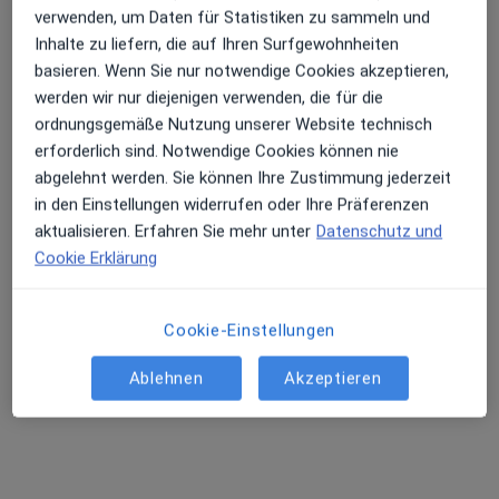
verwenden, um Daten für Statistiken zu sammeln und
Inhalte zu liefern, die auf Ihren Surfgewohnheiten
basieren. Wenn Sie nur notwendige Cookies akzeptieren,
werden wir nur diejenigen verwenden, die für die
ordnungsgemäße Nutzung unserer Website technisch
M.Sc. Katharina Langer
erforderlich sind. Notwendige Cookies können nie
Psychologische Psychotherapeutin
abgelehnt werden. Sie können Ihre Zustimmung jederzeit
77 Bewertungen
in den Einstellungen widerrufen oder Ihre Präferenzen
aktualisieren. Erfahren Sie mehr unter
Datenschutz und
Cookie Erklärung
Adresse
Videosprechstunde
Cookie-Einstellungen
Zu Google
Gremmendorfer Weg 83, Münster
•
Maps
Ablehnen
Akzeptieren
Privatpraxis Katharina Langer
Privatpraxis
Dieser Arzt bzw. diese Ärztin bietet keine Online-Terminbuchung an diesem Standort an.