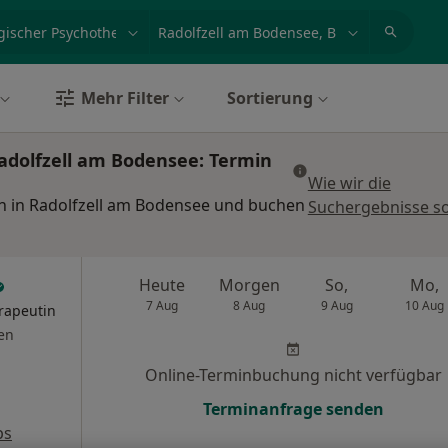
et, Erkrankung, Name
z.B. Berlin
Mehr Filter
Sortierung
adolfzell am Bodensee: Termin
Wie wir die
n in Radolfzell am Bodensee und buchen
Suchergebnisse so
Heute
Morgen
So,
Mo,
7 Aug
8 Aug
9 Aug
10 Aug
rapeutin
en
Online-Terminbuchung nicht verfügbar
Terminanfrage senden
ps