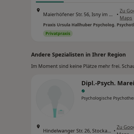
Zu Go
Maierhöfener Str. 56, Isny im Allgäu
•
Maps
Privatpraxis
Andere Spezialisten in Ihrer Region
Im Moment sind keine Plätze mehr frei. Schaue
Dipl.-Psych. Mare
Psychologische Psychothe
Zu Goo
Hindelwanger Str. 26, Stockach
•