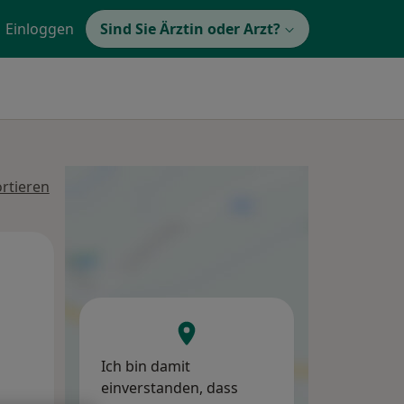
Einloggen
Sind Sie Ärztin oder Arzt?
rtieren
Di,
Mi,
Do,
11 Aug
12 Aug
13 Aug
Ich bin damit
einverstanden, dass