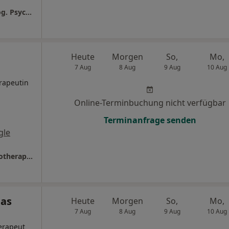
Psychotherapiepraxis Mareike Ott, Psycholog. Psychotherapeutin
Heute
Morgen
So,
Mo,
7 Aug
8 Aug
9 Aug
10 Aug
rapeutin
Online-Terminbuchung nicht verfügbar
Terminanfrage senden
gle
Praxis Nora Zimmermann Psycholog. Psychotherapeutin
mas
Heute
Morgen
So,
Mo,
7 Aug
8 Aug
9 Aug
10 Aug
erapeut