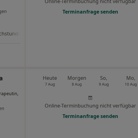
Online-Terminbuchung nicht verfügbar
gen
Terminanfrage senden
chstunde
a
Heute
Morgen
So,
Mo,
7 Aug
8 Aug
9 Aug
10 Aug
rapeutin,
Online-Terminbuchung nicht verfügbar
en
Terminanfrage senden