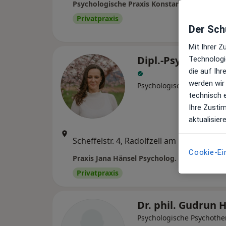
Psychologische Praxis Konstanz - Nadja Wei
Privatpraxis
Der Schu
Mit Ihrer 
Dipl.-Psych. Jana
Technologi
die auf Ih
werden wir
Psychologische Psychothe
technisch 
Ihre Zusti
aktualisier
Zu G
Scheffelstr. 4, Radolfzell am Bodensee
•
Maps
Cookie-Ei
Praxis Jana Hänsel Psycholog. Psychothera
Privatpraxis
Dr. phil. Gudrun 
Psychologische Psychothe