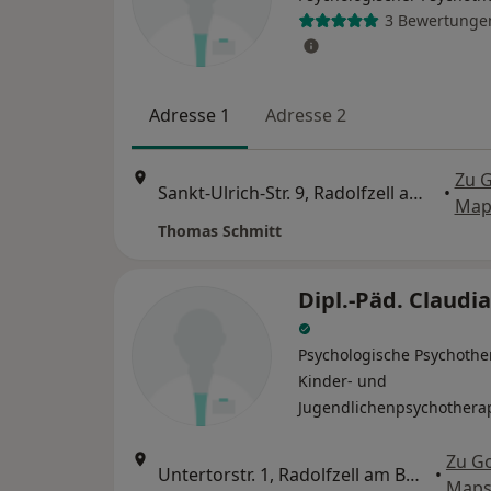
3 Bewertunge
Adresse 1
Adresse 2
Zu 
Sankt-Ulrich-Str. 9, Radolfzell am Bodensee
•
Map
Thomas Schmitt
Dipl.-Päd. Claudi
Psychologische Psychothe
Kinder- und
Jugendlichenpsychothera
Zu G
Untertorstr. 1, Radolfzell am Bodensee
•
Map