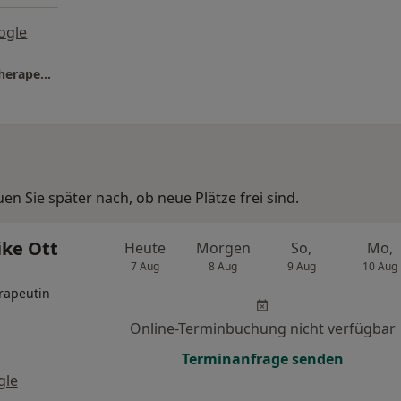
ogle
Praxis Ursula Hallhuber Psycholog. Psychotherapeutin
n Sie später nach, ob neue Plätze frei sind.
ike Ott
Heute
Morgen
So,
Mo,
7 Aug
8 Aug
9 Aug
10 Aug
rapeutin
Online-Terminbuchung nicht verfügbar
Terminanfrage senden
gle