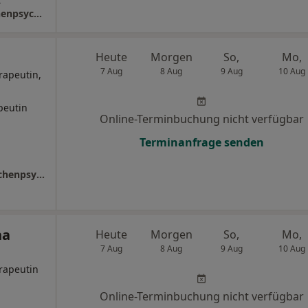
Praxis Claudia Saken Kinder- und Jugendlichenpsychotherapeutin
Heute
Morgen
So,
Mo,
7 Aug
8 Aug
9 Aug
10 Aug
rapeutin,
peutin
Online-Terminbuchung nicht verfügbar
Terminanfrage senden
Praxis Caroline Bieglin Kinder- und Jugendlichenpsychotherapeutin
na
Heute
Morgen
So,
Mo,
7 Aug
8 Aug
9 Aug
10 Aug
rapeutin
Online-Terminbuchung nicht verfügbar