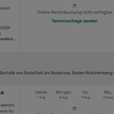
peutin
Online-Terminbuchung nicht verfügbar
Terminanfrage senden
oogle
s
Praxis Dr. phil. Gudrun Herb Kinder- und Jugendlichenpsychotherapeutin
außerhalb von Radolfzell am Bodensee, Baden-Württemberg 
ca
Heute
Morgen
So,
Mo,
7 Aug
8 Aug
9 Aug
10 Aug
rapeutin,
kerin für