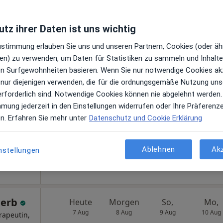
nstein
tz ihrer Daten ist uns wichtig
Zustimmung erlauben Sie uns und unseren Partnern, Cookies (oder äh
 Hänsel
en) zu verwenden, um Daten für Statistiken zu sammeln und Inhalte 
Heute
Morgen
So,
Mo,
7 Aug
8 Aug
9 Aug
10 Aug
ren Surfgewohnheiten basieren. Wenn Sie nur notwendige Cookies ak
 nur diejenigen verwenden, die für die ordnungsgemäße Nutzung uns
rapeutin
erforderlich sind. Notwendige Cookies können nie abgelehnt werden.
Online-Terminbuchung nicht verfügbar
mmung jederzeit in den Einstellungen widerrufen oder Ihre Präferenz
en. Erfahren Sie mehr unter
Datenschutz und Cookie Erklärung
Terminanfrage senden
oogle
Ablehnen
Ak
nstellungen
peutin
Herb
Heute
Morgen
So,
Mo,
7 Aug
8 Aug
9 Aug
10 Aug
rapeutin,